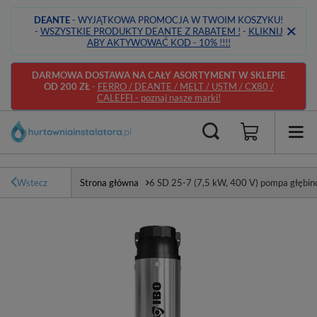
DEANTE
- WYJĄTKOWA PROMOCJA W TWOIM KOSZYKU!
-
WSZYSTKIE PRODUKTY DEANTE Z RABATEM !
-
KLIKNIJ
ABY AKTYWOWAĆ KOD - 10% !!!!
DARMOWA DOSTAWA NA CAŁY ASORTYMENT W SKLEPIE
OD 200 ZŁ
-
FERRO / DEANTE / MELT / USTM / CX80 /
CALEFFI - poznaj nasze marki!
Wstecz
Strona główna
6 SD 25-7 (7,5 kW, 400 V) pompa głębino