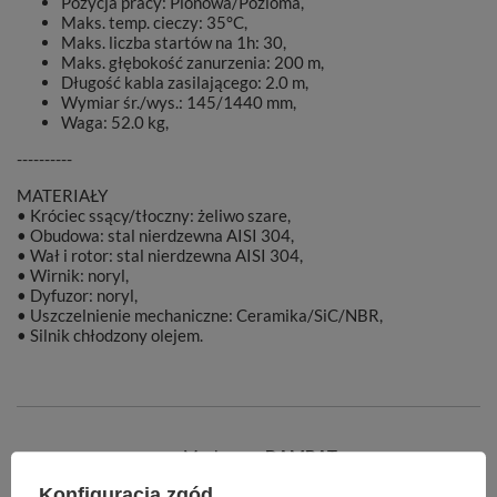
Pozycja pracy: Pionowa/Pozioma,
Maks. temp. cieczy: 35°C,
Maks. liczba startów na 1h: 30,
Maks. głębokość zanurzenia: 200 m,
Długość kabla zasilającego: 2.0 m,
Wymiar śr./wys.: 145/1440 mm,
Waga: 52.0 kg,
----------
MATERIAŁY
• Króciec ssący/tłoczny: żeliwo szare,
• Obudowa: stal nierdzewna AISI 304,
• Wał i rotor: stal nierdzewna AISI 304,
• Wirnik: noryl,
• Dyfuzor: noryl,
• Uszczelnienie mechaniczne: Ceramika/SiC/NBR,
• Silnik chłodzony olejem.
Marka
DAMBAT
Konfiguracja zgód