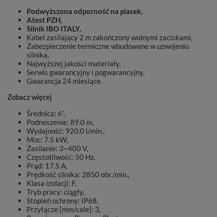
Podwyższona odporność na piasek,
Atest PZH,
Silnik IBO ITALY,
Kabel zasilający 2 m zakończony wolnymi zaciskami,
Zabezpieczenie termiczne wbudowane w uzwojeniu
silnika,
Najwyższej jakości materiały,
Serwis gwarancyjny i pogwarancyjny,
Gwarancja 24 miesiące.
Zobacz więcej
Średnica: 6”,
Podnoszenie: 89.0 m,
Wydajność: 920.0 l/min.,
Moc: 7.5 kW,
Zasilanie: 3~400 V,
Częstotliwość: 50 Hz,
Prąd: 17.5 A,
Prędkość silnika: 2850 obr./min.,
Klasa izolacji: F,
Tryb pracy: ciągły,
Stopień ochrony: IP68,
Przyłącze [mm/cale]: 3,