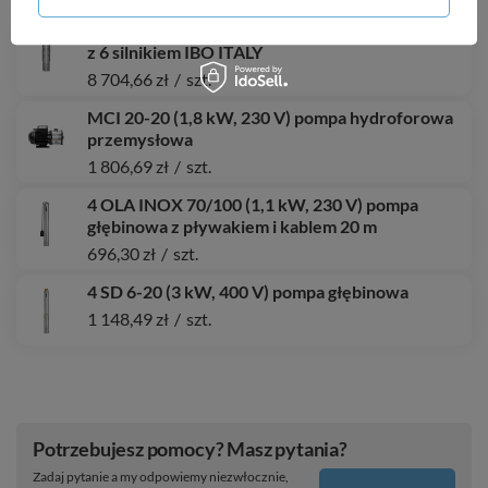
8 SPINOX 77-2 (7,5 kW, 400 V) pompa głębinowa
z 6 silnikiem IBO ITALY
8 704,66 zł
/
szt.
MCI 20-20 (1,8 kW, 230 V) pompa hydroforowa
przemysłowa
1 806,69 zł
/
szt.
4 OLA INOX 70/100 (1,1 kW, 230 V) pompa
głębinowa z pływakiem i kablem 20 m
696,30 zł
/
szt.
4 SD 6-20 (3 kW, 400 V) pompa głębinowa
1 148,49 zł
/
szt.
Potrzebujesz pomocy? Masz pytania?
Zadaj pytanie a my odpowiemy niezwłocznie,