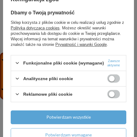
Symbol
OPA000328
Dbamy o Twoją prywatność
Sklep korzysta z plików cookie w celu realizacji usług zgodnie z
Polityką dotyczącą cookies
. Możesz określić warunki
ZOBACZ RÓWNIEŻ
przechowywania lub dostępu do cookie w Twojej przeglądarce.
Więcej informacji na temat warunków i prywatności można
znaleźć także na stronie
Prywatność i warunki Google
.
CVI 3-27 T (2,2 kW, 400 V) pompa pionowa
3 397,35 zł
/
szt.
Zawsze
Funkcjonalne pliki cookie (wymagane)
aktywne
IPC 240 M (0,75-4 kW, 230 V) Sterownik do 2
pomp
Analityczne pliki cookie
1 142,67 zł
/
szt.
Reklamowe pliki cookie
4 SPINOX 8-4 (0,55 kW, 400 V) pompa głębinowa
z silnikiem IBO ITALY
1 781,47 zł
/
szt.
Potwierdzam wszystkie
CVI INOX 5-9 T (1,5 kW, 400 V, IE3) pompa
pionowa
2 697,29 zł
/
szt.
Potwierdzam wymagane