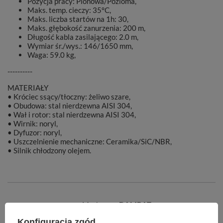
Pozycja pracy: Pionowa/Pozioma,
Maks. temp. cieczy: 35°C,
Maks. liczba startów na 1h: 30,
Maks. głębokość zanurzenia: 200 m,
Długość kabla zasilającego: 2.0 m,
Wymiar śr./wys.: 146/1650 mm,
Waga: 59.0 kg,
----------
MATERIAŁY
• Króciec ssący/tłoczny: żeliwo szare,
• Obudowa: stal nierdzewna AISI 304,
• Wał i rotor: stal nierdzewna AISI 304,
• Wirnik: noryl,
• Dyfuzor: noryl,
• Uszczelnienie mechaniczne: Ceramika/SiC/NBR,
• Silnik chłodzony olejem.
Marka
DAMBAT
Konfiguracja zgód