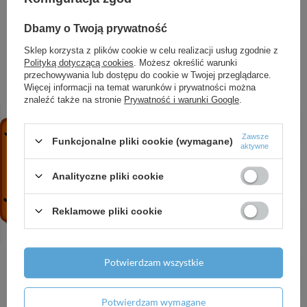
Symbol
OPA000409
Dbamy o Twoją prywatność
Sklep korzysta z plików cookie w celu realizacji usług zgodnie z
Polityką dotyczącą cookies
. Możesz określić warunki
ZOBACZ RÓWNIEŻ
przechowywania lub dostępu do cookie w Twojej przeglądarce.
Więcej informacji na temat warunków i prywatności można
znaleźć także na stronie
Prywatność i warunki Google
.
AOP 60 (0,37 kW, 230 V) zestaw do oleju
899,52 zł
/
szt.
Zawsze
Funkcjonalne pliki cookie (wymagane)
aktywne
API IPRO 15-60/130 PWM pompa obiegowa
Analityczne pliki cookie
459,00 zł
/
szt.
Wąż strażacki parciany 20 m / 3 bez złączy
Reklamowe pliki cookie
79,13 zł
/
szt.
8 SPINOX 77-4B (13 kW, 400 V) pompa głębinowa
Potwierdzam wszystkie
z 6 silnikiem wodnym IPRO
11 017,37 zł
/
szt.
Potwierdzam wymagane