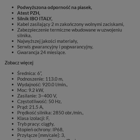
Podwyższona odporność na piasek,
Atest PZH,
Silnik IBO ITALY,
Kabel zasilający 2 m zakończony wolnymi zaciskami,
Zabezpieczenie termiczne wbudowane w uzwojeniu
silnika,
Najwyższej jakości materiały,
Serwis gwarancyjny i pogwarancyjny,
Gwarancja 24 miesiące.
Zobacz więcej
Średnica: 6”,
Podnoszenie: 113.0 m,
Wydajność: 920.0 l/min.,
Moc: 9.2 kW,
Zasilanie: 3~400 V,
Częstotliwość: 50 Hz,
Prąd: 21.5 A,
Prędkość silnika: 2850 obr./min.,
Klasa izolacji: F,
Tryb pracy: ciągły,
Stopień ochrony: IP68,
Przyłącze [mm/cale]: 3,