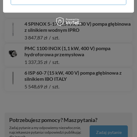
AOP 55 (0,15 kW, 230 V) pompa do oleju
140,32 zł
/
szt.
4 SPINOX 5-17 (1,5 kW, 230 V) pompa głębinowa
z silnikiem wodnym IPRO
3 847,87 zł
/
szt.
PMC 1100 INOX (1,1 kW, 400 V) pompa
hydroforowa przemysłowa
1 337,35 zł
/
szt.
6 ISP 60-7 (15 kW, 400 V) pompa głębinowa z
silnikiem IBO ITALY
5 548,69 zł
/
szt.
Potrzebujesz pomocy? Masz pytania?
Zadaj pytanie a my odpowiemy niezwłocznie,
Zadaj pytanie
najciekawsze pytania i odpowiedzi publikując
dla innych.