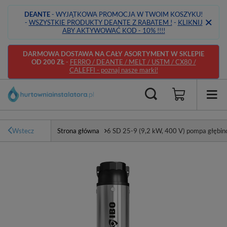
DEANTE
- WYJĄTKOWA PROMOCJA W TWOIM KOSZYKU!
-
WSZYSTKIE PRODUKTY DEANTE Z RABATEM !
-
KLIKNIJ
ABY AKTYWOWAĆ KOD - 10% !!!!
DARMOWA DOSTAWA NA CAŁY ASORTYMENT W SKLEPIE
OD 200 ZŁ
-
FERRO / DEANTE / MELT / USTM / CX80 /
CALEFFI - poznaj nasze marki!
Wstecz
Strona główna
6 SD 25-9 (9,2 kW, 400 V) pompa głębino