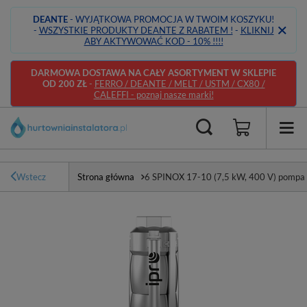
DEANTE
- WYJĄTKOWA PROMOCJA W TWOIM KOSZYKU!
-
WSZYSTKIE PRODUKTY DEANTE Z RABATEM !
-
KLIKNIJ
ABY AKTYWOWAĆ KOD - 10% !!!!
DARMOWA DOSTAWA NA CAŁY ASORTYMENT W SKLEPIE
OD 200 ZŁ
-
FERRO / DEANTE / MELT / USTM / CX80 /
CALEFFI - poznaj nasze marki!
Wstecz
Strona główna
6 SPINOX 17-10 (7,5 kW, 400 V) pompa 