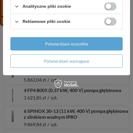
głębinowa z kablem 1,5 m
Analityczne pliki cookie
1 466,69 zł
/
szt.
3,5 SD 3-18 (1,5 kW, 400 V) pompa głębinowa z
Reklamowe pliki cookie
kablem 20 m
735,87 zł
/
szt.
4 SDM 7-12 (1,5 kW, 230 V) pompa głębinowa z
Potwierdzam wszystkie
kablem 20 m
973,14 zł
/
szt.
Potwierdzam wymagane
6 SPINOX 36-6 (7,5 kW, 400 V) pompa głębinowa
z silnikiem IPRO
5 862,04 zł
/
szt.
4 FP4 B005 (0,37 kW, 400 V) pompa głębinowa
1 621,85 zł
/
szt.
6 SPINOX 30-13 (11 kW, 400 V) pompa głębinowa
z silnikiem wodnym IPRO
9 869,84 zł
/
szt.