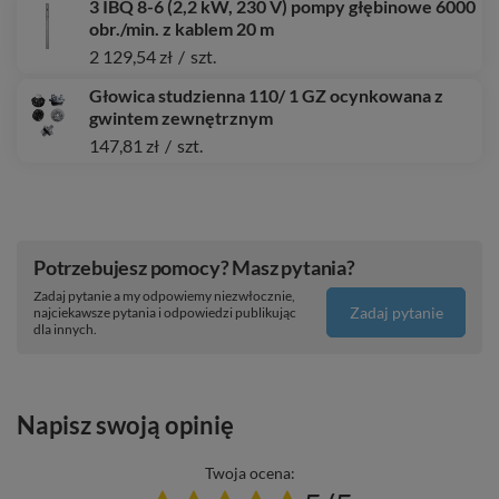
3 IBQ 8-6 (2,2 kW, 230 V) pompy głębinowe 6000
obr./min. z kablem 20 m
2 129,54 zł
/
szt.
Głowica studzienna 110/ 1 GZ ocynkowana z
gwintem zewnętrznym
147,81 zł
/
szt.
Potrzebujesz pomocy? Masz pytania?
Zadaj pytanie a my odpowiemy niezwłocznie,
Zadaj pytanie
najciekawsze pytania i odpowiedzi publikując
dla innych.
Napisz swoją opinię
Twoja ocena: