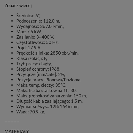
Zobacz więcej
Średnica: 6”,
Podnoszenie: 112.0 m,
Wydajność: 367.0 l/min.,
Moc: 7.5 kW,
Zasilanie: 3~400 V,
Częstotliwość: 50 Hz,
Prąd: 17.9 A,
Prędkość silnika: 2850 obr./min.,
Klasa izolacji: F,
Tryb pracy: ciągły,
Stopień ochrony: IP68,
Przyłącze [mm/cale]: 2½,
Pozycja pracy: Pionowa/Pozioma,
Maks. temp. cieczy: 35°C,
Maks. liczba startów na 1h: 30,
Maks. głębokość zanurzenia: 150 m,
Długość kabla zasilającego: 1.5 m,
Wymiar śr./wys.: 128/1646 mm,
Waga: 70.9 kg,
----------
MATERIAŁY