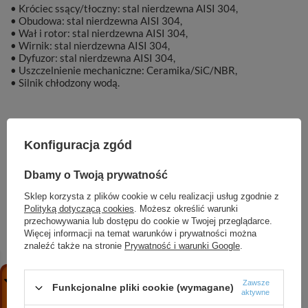
• Króciec ssący/tłoczny: stal nierdzewna AISI 304,
• Obudowa: stal nierdzewna AISI 304,
• Wał i rotor: stal nierdzewna AISI 304,
• Wirnik: stal nierdzewna AISI 304,
• Dyfuzor: stal nierdzewna AISI 304,
• Uszczelnienie mechaniczne: Ceramika/SiC/NBR,
• Silnik chłodzony wodą.
Konfiguracja zgód
Marka
DAMBAT
Dbamy o Twoją prywatność
Symbol
KAT00751
Sklep korzysta z plików cookie w celu realizacji usług zgodnie z
Polityką dotyczącą cookies
. Możesz określić warunki
przechowywania lub dostępu do cookie w Twojej przeglądarce.
Więcej informacji na temat warunków i prywatności można
znaleźć także na stronie
Prywatność i warunki Google
.
ZOBACZ RÓWNIEŻ
Zawsze
Funkcjonalne pliki cookie (wymagane)
aktywne
4 IPRO 16-030 T (2,2 kW, 400 V) pompa