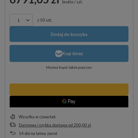
brutto
/
szt.
z
50
szt.
Dodaj do koszyka
Możesz kupić także poprzez:
Wysyłka
w czwartek
Darmowa i szybka dostawa
od
200,00 zł
14
dni na łatwy zwrot