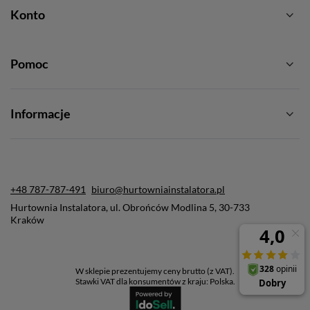
Konto
Pomoc
Informacje
+48 787-787-491
biuro@hurtowniainstalatora.pl
Hurtownia Instalatora
,
ul. Obrońców Modlina 5
,
30-733
Kraków
W sklepie prezentujemy ceny brutto (z VAT).
Stawki VAT dla konsumentów z kraju:
Polska
.