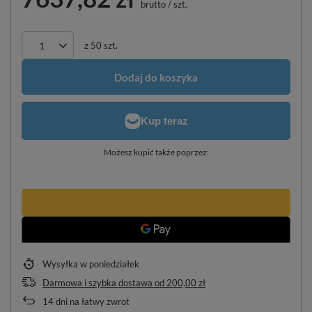
brutto
/
szt.
z
50
szt.
Dodaj do koszyka
Możesz kupić także poprzez:
Wysyłka
w poniedziałek
Darmowa i szybka dostawa
od
200,00 zł
14
dni na łatwy zwrot