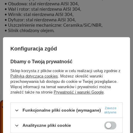
• Obudowa: stal nierdzewna AISI 304,
• Wał i rotor: stal nierdzewna AISI 304,
• Wirnik: stal nierdzewna AISI 304,
• Dyfuzor: stal nierdzewna AISI 304,
• Uszczelnienie mechaniczne: Ceramika/SiC/NBR,
• Silnik chłodzony olejem.
Konfiguracja zgód
Dbamy o Twoją prywatność
Marka
DAMBAT
Sklep korzysta z plików cookie w celu realizacji usług zgodnie z
Polityką dotyczącą cookies
. Możesz określić warunki
Symbol
KAT00752
przechowywania lub dostępu do cookie w Twojej przeglądarce.
Więcej informacji na temat warunków i prywatności można
znaleźć także na stronie
Prywatność i warunki Google
.
ZOBACZ RÓWNIEŻ
Zawsze
Funkcjonalne pliki cookie (wymagane)
aktywne
4 SD 16-28 (7.5 kW, 400V) pompa głębinowa
Analityczne pliki cookie
2 300,97 zł
/
szt.