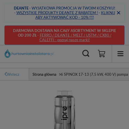
DEANTE
- WYJĄTKOWA PROMOCJA W TWOIM KOSZYKU!
-
WSZYSTKIE PRODUKTY DEANTE Z RABATEM !
-
KLIKNIJ
ABY AKTYWOWAĆ KOD - 10% !!!!
DARMOWA DOSTAWA NA CAŁY ASORTYMENT W SKLEPIE
OD 200 ZŁ
-
FERRO / DEANTE / MELT / USTM / CX80 /
CALEFFI - poznaj nasze marki!
Wstecz
Strona główna
6 SPINOX 17-13 (7,5 kW, 400 V) pompa g