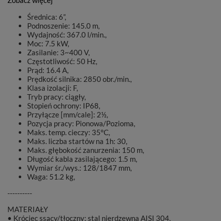
Zobacz więcej
Średnica: 6”,
Podnoszenie: 145.0 m,
Wydajność: 367.0 l/min.,
Moc: 7.5 kW,
Zasilanie: 3~400 V,
Częstotliwość: 50 Hz,
Prąd: 16.4 A,
Prędkość silnika: 2850 obr./min.,
Klasa izolacji: F,
Tryb pracy: ciągły,
Stopień ochrony: IP68,
Przyłącze [mm/cale]: 2½,
Pozycja pracy: Pionowa/Pozioma,
Maks. temp. cieczy: 35°C,
Maks. liczba startów na 1h: 30,
Maks. głębokość zanurzenia: 150 m,
Długość kabla zasilającego: 1.5 m,
Wymiar śr./wys.: 128/1847 mm,
Waga: 51.2 kg,
----------
MATERIAŁY
• Króciec ssący/tłoczny: stal nierdzewna AISI 304,