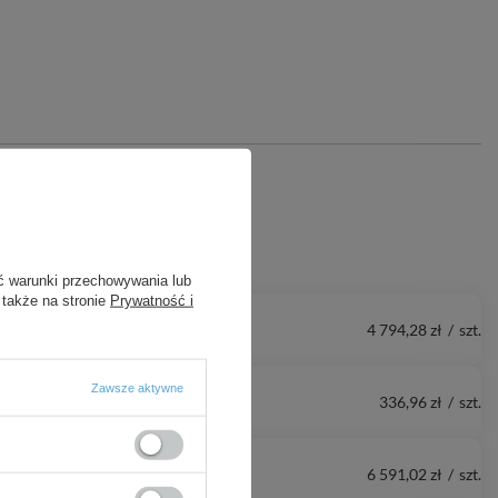
ć warunki przechowywania lub
 także na stronie
Prywatność i
4 794,28 zł
/
szt.
Zawsze aktywne
336,96 zł
/
szt.
6 591,02 zł
/
szt.