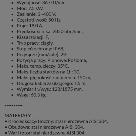
Wydajność: 367.0 l/min.,
Moc: 7.5 kW,
Zasilanie: 3~400 V,
Częstotliwość: 50 Hz,
Prąd: 18.0 A,
Prędkość silnika: 2850 obr./min.,
Klasa izolacji: F,
Tryb pracy: ciągły,
Stopień ochrony: IP68,
Przyłącze [mm/cale]: 2½,
Pozycja pracy: Pionowa/Pozioma,
Maks. temp. cieczy: 35°C,
Maks. liczba startów na 1h: 30,
Maks. głębokość zanurzenia: 150 m,
Długość kabla zasilającego: 1.5 m,
Wymiar śr./wys.: 128/1875 mm,
Waga: 60.3 kg,
----------
MATERIAŁY
• Króciec ssący/tłoczny: stal nierdzewna AISI 304,
• Obudowa: stal nierdzewna AISI 304,
• Wał i rotor: stal nierdzewna AISI 304,