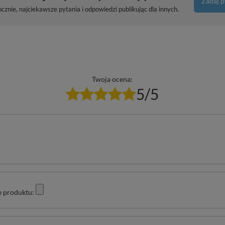
Zadaj p
znie, najciekawsze pytania i odpowiedzi publikując dla innych.
Twoja ocena:
5/5
e produktu: