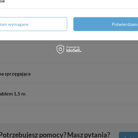
kie
dzam wymagane
Potwierdzam 
em IBO ITALY
pa sprzęgająca
ablem 1,5 m
Potrzebujesz pomocy? Masz pytania?