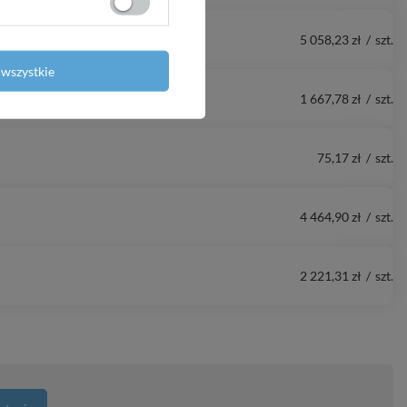
5 058,23 zł
/
szt.
wszystkie
1 667,78 zł
/
szt.
75,17 zł
/
szt.
4 464,90 zł
/
szt.
2 221,31 zł
/
szt.