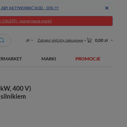
J ABY AKTYWOWAĆ KOD - 10% !!!!
CALEFFI - poznaj nasze marki!
zł
Zaloguj się
Listy zakupowe
0,00 zł
ERMARKET
MARKI
PROMOCJE
 kW, 400 V)
silnikiem