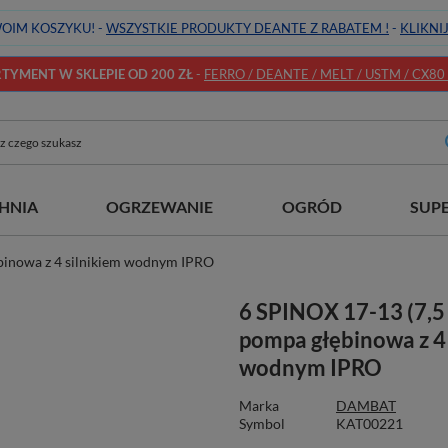
OIM KOSZYKU! -
WSZYSTKIE PRODUKTY DEANTE Z RABATEM !
-
KLIKNI
YMENT W SKLEPIE OD 200 ZŁ
-
FERRO / DEANTE / MELT / USTM / CX80 / 
HNIA
OGRZEWANIE
OGRÓD
SUP
binowa z 4 silnikiem wodnym IPRO
6 SPINOX 17-13 (7,5
pompa głębinowa z 4 
wodnym IPRO
Marka
DAMBAT
Symbol
KAT00221