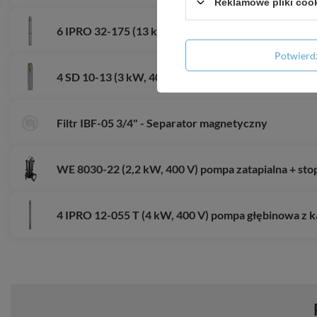
Reklamowe pliki coo
6 IPRO 32-175 (13 kW, 400 V) pompa głębinowa
Potwier
4 SD 10-13 (3 kW, 400 V) pompa głębinowa z silniki
Filtr IBF-05 3/4" - Separator magnetyczny
WE 8030-22 (2,2 kW, 400 V) pompa zatapialna + sto
4 IPRO 12-055 T (4 kW, 400 V) pompa głębinowa z k