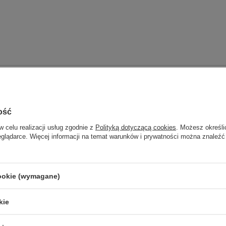
ość
w celu realizacji usług zgodnie z
Polityką dotyczącą cookies
. Możesz określi
eglądarce. Więcej informacji na temat warunków i prywatności można znaleźć
 silnikiem IPRO
cookie (wymagane)
kie
 silnikiem IPRO