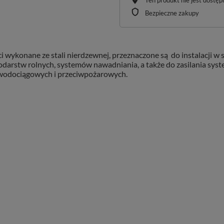
Ten produkt nie jest dostę
Bezpieczne zakupy
 wykonane ze stali nierdzewnej, przeznaczone są do instalacji 
arstw rolnych, systemów nawadniania, a także do zasilania sys
 wodociągowych i przeciwpożarowych.