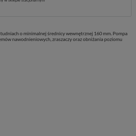
pny w sklepie stacjonarnym
w studniach o minimalnej średnicy wewnętrznej 160 mm. Pompa
temów nawodnieniowych, zraszaczy oraz obniżania poziomu