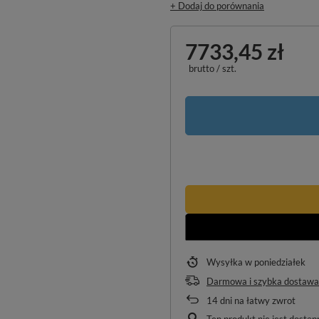
+ Dodaj do porównania
7733,45 zł
brutto
/
szt.
Wysyłka
w poniedziałek
Darmowa i szybka dostawa
14
dni na łatwy zwrot