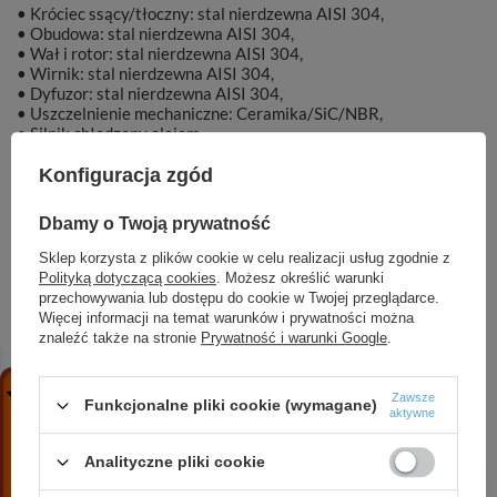
• Króciec ssący/tłoczny: stal nierdzewna AISI 304,
• Obudowa: stal nierdzewna AISI 304,
• Wał i rotor: stal nierdzewna AISI 304,
• Wirnik: stal nierdzewna AISI 304,
• Dyfuzor: stal nierdzewna AISI 304,
• Uszczelnienie mechaniczne: Ceramika/SiC/NBR,
• Silnik chłodzony olejem.
Konfiguracja zgód
Dbamy o Twoją prywatność
Marka
DAMBAT
Sklep korzysta z plików cookie w celu realizacji usług zgodnie z
Polityką dotyczącą cookies
. Możesz określić warunki
przechowywania lub dostępu do cookie w Twojej przeglądarce.
Symbol
KAT00319
Więcej informacji na temat warunków i prywatności można
znaleźć także na stronie
Prywatność i warunki Google
.
Zawsze
Funkcjonalne pliki cookie (wymagane)
ZOBACZ RÓWNIEŻ
aktywne
Analityczne pliki cookie
MH 2200 INOX (2,2 kW, 230 V) hydrofor PC-20P