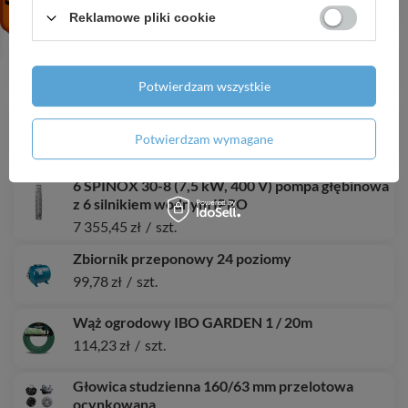
877,73 zł
/
szt.
Reklamowe pliki cookie
4 FP4 B015 (1,1 kW, 230 V) pompa głębinowa
2 351,29 zł
/
szt.
Potwierdzam wszystkie
4 SDM 6-14 (2,2 kW, 230 V) pompa głębinowa z
kablem 20 m
Potwierdzam wymagane
1 036,55 zł
/
szt.
6 SPINOX 30-8 (7,5 kW, 400 V) pompa głębinowa
z 6 silnikiem wodnym IPRO
7 355,45 zł
/
szt.
Zbiornik przeponowy 24 poziomy
99,78 zł
/
szt.
Wąż ogrodowy IBO GARDEN 1 / 20m
114,23 zł
/
szt.
Głowica studzienna 160/63 mm przelotowa
ocynkowana