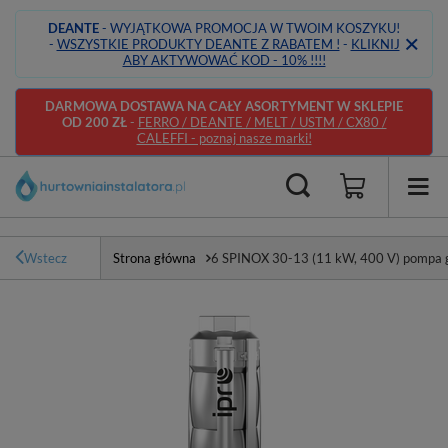
DEANTE
- WYJĄTKOWA PROMOCJA W TWOIM KOSZYKU!
-
WSZYSTKIE PRODUKTY DEANTE Z RABATEM !
-
KLIKNIJ
ABY AKTYWOWAĆ KOD - 10% !!!!
DARMOWA DOSTAWA NA CAŁY ASORTYMENT W SKLEPIE
OD 200 ZŁ
-
FERRO / DEANTE / MELT / USTM / CX80 /
CALEFFI - poznaj nasze marki!
Wstecz
Strona główna
6 SPINOX 30-13 (11 kW, 400 V) pompa gł