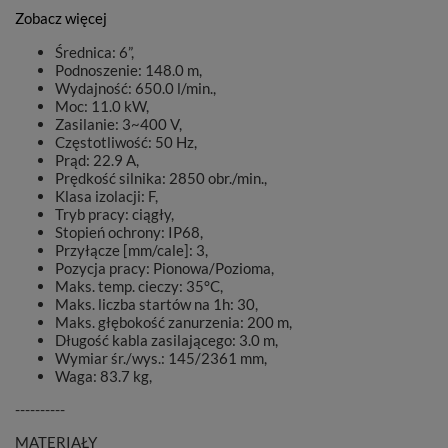
Zobacz więcej
Średnica: 6”,
Podnoszenie: 148.0 m,
Wydajność: 650.0 l/min.,
Moc: 11.0 kW,
Zasilanie: 3~400 V,
Częstotliwość: 50 Hz,
Prąd: 22.9 A,
Prędkość silnika: 2850 obr./min.,
Klasa izolacji: F,
Tryb pracy: ciągły,
Stopień ochrony: IP68,
Przyłącze [mm/cale]: 3,
Pozycja pracy: Pionowa/Pozioma,
Maks. temp. cieczy: 35°C,
Maks. liczba startów na 1h: 30,
Maks. głębokość zanurzenia: 200 m,
Długość kabla zasilającego: 3.0 m,
Wymiar śr./wys.: 145/2361 mm,
Waga: 83.7 kg,
----------
MATERIAŁY