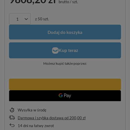
brutto
/
szt.
z
50
szt.
Dodaj do koszyka
Możesz kupić także poprzez:
Wysyłka
w środę
Darmowa i szybka dostawa
od
200,00 zł
14
dni na łatwy zwrot