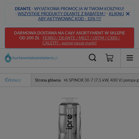
DEANTE
- WYJĄTKOWA PROMOCJA W TWOIM KOSZYKU!
-
WSZYSTKIE PRODUKTY DEANTE Z RABATEM !
-
KLIKNIJ
ABY AKTYWOWAĆ KOD - 10% !!!!
DARMOWA DOSTAWA NA CAŁY ASORTYMENT W SKLEPIE
OD 200 ZŁ
-
FERRO / DEANTE / MELT / USTM / CX80 /
CALEFFI - poznaj nasze marki!
Wstecz
Strona główna
6 SPINOX 30-7 (7,5 kW, 400 V) pompa gł