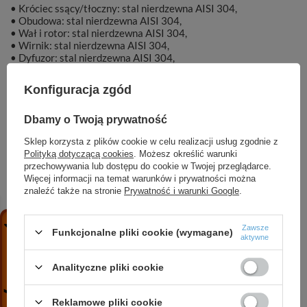
• Króciec ssący/tłoczny: stal nierdzewna AISI 304,
• Obudowa: stal nierdzewna AISI 304,
• Wał i rotor: stal nierdzewna AISI 304,
• Wirnik: stal nierdzewna AISI 304,
• Dyfuzor: stal nierdzewna AISI 304,
• Uszczelnienie mechaniczne: Ceramika/SiC/NBR,
• Silnik chłodzony olejem.
Konfiguracja zgód
Dbamy o Twoją prywatność
Sklep korzysta z plików cookie w celu realizacji usług zgodnie z
Polityką dotyczącą cookies
. Możesz określić warunki
Marka
DAMBAT
przechowywania lub dostępu do cookie w Twojej przeglądarce.
Więcej informacji na temat warunków i prywatności można
Symbol
KAT00331
znaleźć także na stronie
Prywatność i warunki Google
.
Zawsze
Funkcjonalne pliki cookie (wymagane)
aktywne
ZOBACZ RÓWNIEŻ
Analityczne pliki cookie
CVI INOX 32-4 T (7,5 kW, 400 V, IE3) pompa
Reklamowe pliki cookie