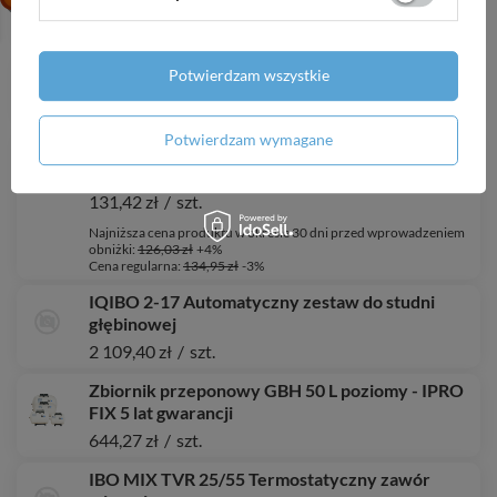
pionowa
8 081,33 zł
/
szt.
BJ 45/75 hydrofor 50 ITALY+LCI
Potwierdzam wszystkie
867,09 zł
/
szt.
Potwierdzam wymagane
OKAZJA
OVI 25-60/180 (5-45 W, 230 V) pompa obiegowa
131,42 zł
/
szt.
Najniższa cena produktu w okresie 30 dni przed wprowadzeniem
obniżki:
126,03 zł
+4%
Cena regularna:
134,95 zł
-3%
IQIBO 2-17 Automatyczny zestaw do studni
głębinowej
2 109,40 zł
/
szt.
Zbiornik przeponowy GBH 50 L poziomy - IPRO
FIX 5 lat gwarancji
644,27 zł
/
szt.
IBO MIX TVR 25/55 Termostatyczny zawór