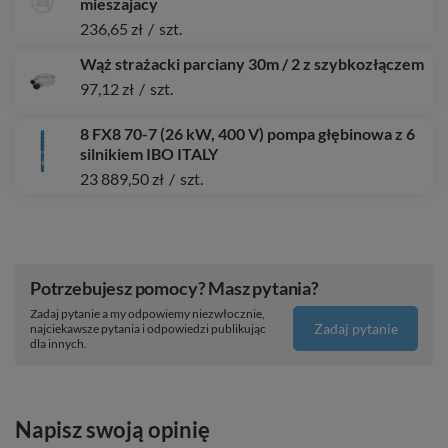
mieszajacy
236,65 zł
/
szt.
Wąż strażacki parciany 30m / 2 z szybkozłączem
97,12 zł
/
szt.
8 FX8 70-7 (26 kW, 400 V) pompa głębinowa z 6
silnikiem IBO ITALY
23 889,50 zł
/
szt.
Potrzebujesz pomocy? Masz pytania?
Zadaj pytanie a my odpowiemy niezwłocznie,
Zadaj pytanie
najciekawsze pytania i odpowiedzi publikując
dla innych.
Napisz swoją opinię