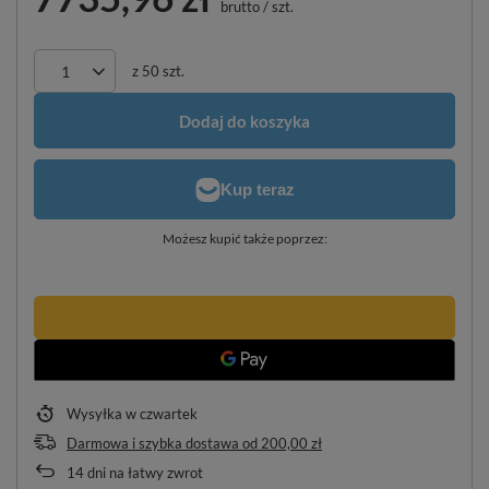
brutto
/
szt.
z
50
szt.
Dodaj do koszyka
Możesz kupić także poprzez:
Wysyłka
w czwartek
Darmowa i szybka dostawa
od
200,00 zł
14
dni na łatwy zwrot