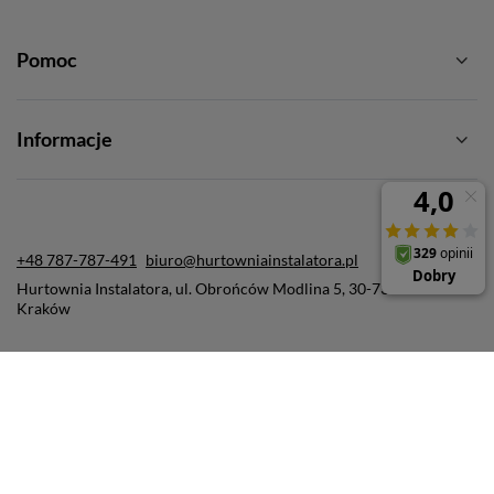
Pomoc
Informacje
+48 787-787-491
biuro@hurtowniainstalatora.pl
Hurtownia Instalatora
,
ul. Obrońców Modlina 5
,
30-733
Kraków
W sklepie prezentujemy ceny brutto (z VAT).
Stawki VAT dla konsumentów z kraju:
Polska
.