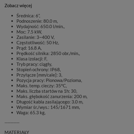
Zobacz więcej
Średnica: 6”,
Podnoszenie: 80.0 m,
Wydajność: 650.0 l/min.,
Moc: 7.5 kW,
Zasilanie: 3~400 V,
Częstotliwość: 50 Hz,
Prąd: 16.8 A,
Prędkość silnika: 2850 obr./min.,
Klasa izolacji: F,
Tryb pracy: ciągły,
Stopień ochrony: IP68,
Przyłącze [mm/cale]: 3,
Pozycja pracy: Pionowa/Pozioma,
Maks. temp. cieczy: 35°C,
Maks. liczba startów na 1h: 30,
Maks. głębokość zanurzenia: 200 m,
Długość kabla zasilającego: 3.0 m,
Wymiar śr./wys.: 145/1671 mm,
Waga: 65.3 kg,
----------
MATERIAŁY