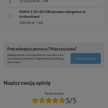
15 022,03 zł
/
szt.
MAGI 2 25-40/180 pompa obiegowa ze
śrubunkami
333,64 zł
/
szt.
Potrzebujesz pomocy? Masz pytania?
Zadaj pytanie a my odpowiemy niezwłocznie,
Zadaj pytanie
najciekawsze pytania i odpowiedzi publikując
dla innych.
Napisz swoją opinię
Twoja ocena:
5/5