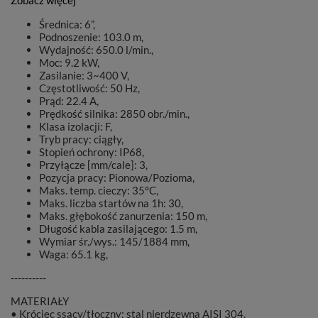
Zobacz więcej
Średnica: 6”,
Podnoszenie: 103.0 m,
Wydajność: 650.0 l/min.,
Moc: 9.2 kW,
Zasilanie: 3~400 V,
Częstotliwość: 50 Hz,
Prąd: 22.4 A,
Prędkość silnika: 2850 obr./min.,
Klasa izolacji: F,
Tryb pracy: ciągły,
Stopień ochrony: IP68,
Przyłącze [mm/cale]: 3,
Pozycja pracy: Pionowa/Pozioma,
Maks. temp. cieczy: 35°C,
Maks. liczba startów na 1h: 30,
Maks. głębokość zanurzenia: 150 m,
Długość kabla zasilającego: 1.5 m,
Wymiar śr./wys.: 145/1884 mm,
Waga: 65.1 kg,
----------
MATERIAŁY
• Króciec ssący/tłoczny: stal nierdzewna AISI 304,