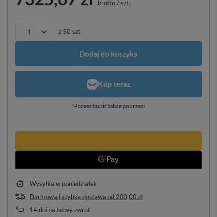
brutto
/
szt.
z
50
szt.
Dodaj do koszyka
Możesz kupić także poprzez:
Wysyłka
w poniedziałek
Darmowa i szybka dostawa
od
200,00 zł
14
dni na łatwy zwrot