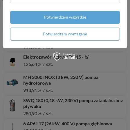
6 SPINOX 30-19 (18,55 kW, 400 V) pompa
głębinowa z silnikiem wodnym IPRO
Potwierdzam wszystkie
13 579,74 zł
/
szt.
MAGI MAX 32-100/180 pompa obiegowa ze
Potwierdzam wymagane
śrubunkami
663,06 zł
/
szt.
Elektrozawór kulowy DN15 - ½”
126,64 zł
/
szt.
MH 3000 INOX (3 kW, 230 V) pompa
hydroforowa
913,91 zł
/
szt.
SWQ 180 (0,18 kW, 230 V) pompa zatapialna bez
pływaka
280,90 zł
/
szt.
6 AP6 L17 (26 kW, 400 V) pompa głębinowa