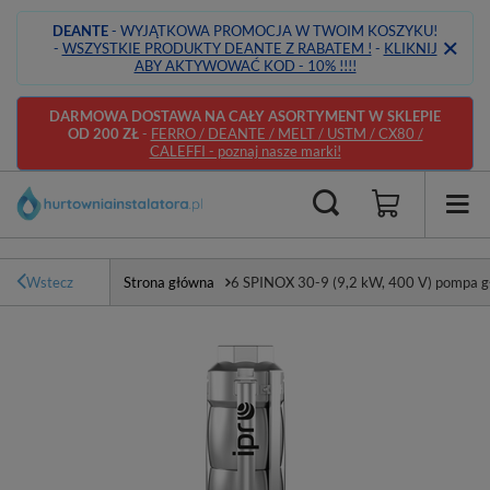
DEANTE
- WYJĄTKOWA PROMOCJA W TWOIM KOSZYKU!
-
WSZYSTKIE PRODUKTY DEANTE Z RABATEM !
-
KLIKNIJ
ABY AKTYWOWAĆ KOD - 10% !!!!
DARMOWA DOSTAWA NA CAŁY ASORTYMENT W SKLEPIE
OD 200 ZŁ
-
FERRO / DEANTE / MELT / USTM / CX80 /
CALEFFI - poznaj nasze marki!
Wstecz
Strona główna
6 SPINOX 30-9 (9,2 kW, 400 V) pompa gł