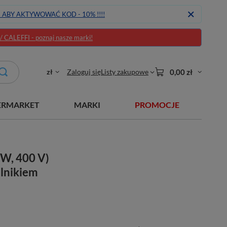
J ABY AKTYWOWAĆ KOD - 10% !!!!
CALEFFI - poznaj nasze marki!
zł
Zaloguj się
Listy zakupowe
0,00 zł
ERMARKET
MARKI
PROMOCJE
kW, 400 V)
ilnikiem