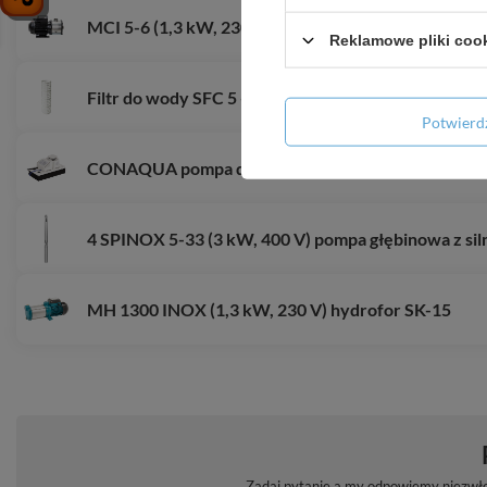
MCI 5-6 (1,3 kW, 230 V) pompa hydroforowa prze
Reklamowe pliki coo
Filtr do wody SFC 5 - siatkowy
Potwier
CONAQUA pompa do kondensatu
4 SPINOX 5-33 (3 kW, 400 V) pompa głębinowa z si
MH 1300 INOX (1,3 kW, 230 V) hydrofor SK-15
Zadaj pytanie a my odpowiemy niezwłoc