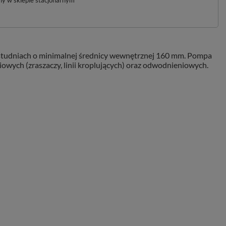
pny w sklepie stacjonarnym
w studniach o minimalnej średnicy wewnętrznej 160 mm. Pompa
wych (zraszaczy, linii kroplujących) oraz odwodnieniowych.