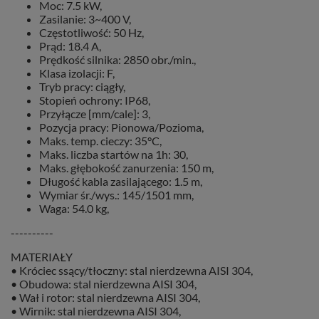
Moc: 7.5 kW,
Zasilanie: 3~400 V,
Częstotliwość: 50 Hz,
Prąd: 18.4 A,
Prędkość silnika: 2850 obr./min.,
Klasa izolacji: F,
Tryb pracy: ciągły,
Stopień ochrony: IP68,
Przyłącze [mm/cale]: 3,
Pozycja pracy: Pionowa/Pozioma,
Maks. temp. cieczy: 35°C,
Maks. liczba startów na 1h: 30,
Maks. głębokość zanurzenia: 150 m,
Długość kabla zasilającego: 1.5 m,
Wymiar śr./wys.: 145/1501 mm,
Waga: 54.0 kg,
----------
MATERIAŁY
• Króciec ssący/tłoczny: stal nierdzewna AISI 304,
• Obudowa: stal nierdzewna AISI 304,
• Wał i rotor: stal nierdzewna AISI 304,
• Wirnik: stal nierdzewna AISI 304,