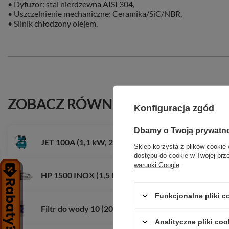
• Dyfuzor: stal nierdzewna AISI 304,
• Uszczelnienie mechaniczne: Ceramika/SiC/NBR,
• Silnik chłodzony olejem.
ZOBACZ RÓWNIEŻ
Konfiguracja zgód
Dbamy o Twoją prywatn
JET 100A (1,1 kW, 230 V) hydrofor 50
Sklep korzysta z plików cookie 
dostępu do cookie w Twojej prz
warunki Google
.
HP 1500 INOX (1,5 kW, 230 V) hydrofor 50 ITALY
Funkcjonalne pliki 
Filtr do wody 10 (20 mic) - piankowy
Analityczne pliki coo