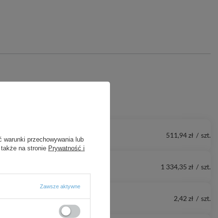
511,94 zł
/
szt.
ć warunki przechowywania lub
 także na stronie
Prywatność i
1 334,35 zł
/
szt.
Zawsze aktywne
2,42 zł
/
szt.