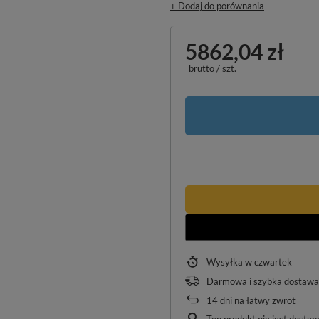
+ Dodaj do porównania
5862,04 zł
brutto
/
szt.
Wysyłka
w czwartek
Darmowa i szybka dostawa
14
dni na łatwy zwrot