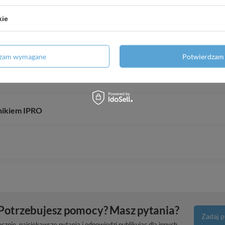
mysłowa
kie
dzam wymagane
Potwierdzam 
lnikiem IPRO
Potrzebujesz pomocy? Masz pytania?
Zadaj p
znie, najciekawsze pytania i odpowiedzi publikując dla innych.