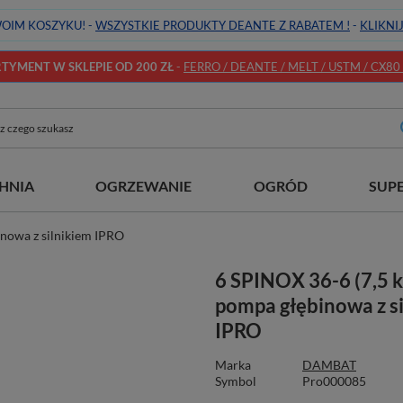
OIM KOSZYKU! -
WSZYSTKIE PRODUKTY DEANTE Z RABATEM !
-
KLIKNI
YMENT W SKLEPIE OD 200 ZŁ
-
FERRO / DEANTE / MELT / USTM / CX80 / 
HNIA
OGRZEWANIE
OGRÓD
SUP
nowa z silnikiem IPRO
6 SPINOX 36-6 (7,5 
pompa głębinowa z s
IPRO
Marka
DAMBAT
Symbol
Pro000085