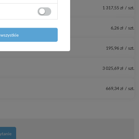
1 317,55 zł
/
szt.
6,26 zł
/
szt.
wszystkie
195,96 zł
/
szt.
3 025,69 zł
/
szt.
669,34 zł
/
szt.
ytanie