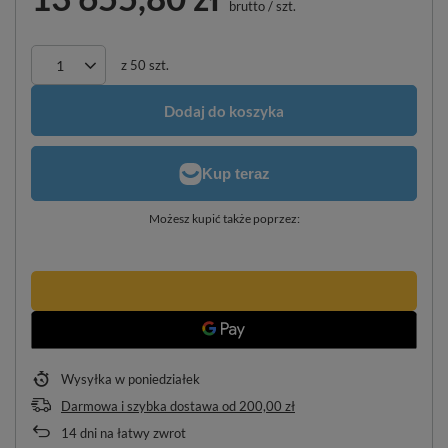
brutto
/
szt.
z
50
szt.
Dodaj do koszyka
Możesz kupić także poprzez:
Wysyłka
w poniedziałek
Darmowa i szybka dostawa
od
200,00 zł
14
dni na łatwy zwrot