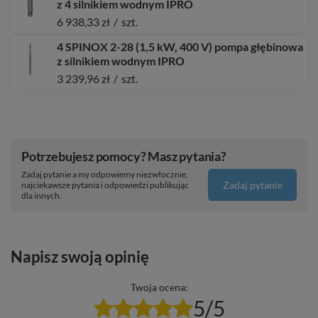
z 4 silnikiem wodnym IPRO
6 938,33 zł
/
szt.
4 SPINOX 2-28 (1,5 kW, 400 V) pompa głębinowa
z silnikiem wodnym IPRO
3 239,96 zł
/
szt.
Potrzebujesz pomocy? Masz pytania?
Zadaj pytanie a my odpowiemy niezwłocznie,
Zadaj pytanie
najciekawsze pytania i odpowiedzi publikując
dla innych.
Napisz swoją opinię
Twoja ocena:
5/5