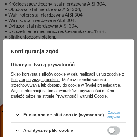
• Króciec ssący/tłoczny: stal nierdzewna AISI 304,
• Obudowa: stal nierdzewna AISI 304,
• Wał i rotor: stal nierdzewna AISI 304,
• Wirnik: stal nierdzewna AISI 304,
• Dyfuzor: stal nierdzewna AISI 304,
• Uszczelnienie mechaniczne: Ceramika/SiC/NBR,
• Silnik chłodzony olejem.
Konfiguracja zgód
Dbamy o Twoją prywatność
Marka
DAMBAT
Sklep korzysta z plików cookie w celu realizacji usług zgodnie z
Polityką dotyczącą cookies
. Możesz określić warunki
Symbol
KAT00842
przechowywania lub dostępu do cookie w Twojej przeglądarce.
Więcej informacji na temat warunków i prywatności można
znaleźć także na stronie
Prywatność i warunki Google
.
ZOBACZ RÓWNIEŻ
Zawsze
Funkcjonalne pliki cookie (wymagane)
aktywne
Analityczne pliki cookie
4 SPINOX 8-4 (0,55 kW, 230 V) pompa głębinowa