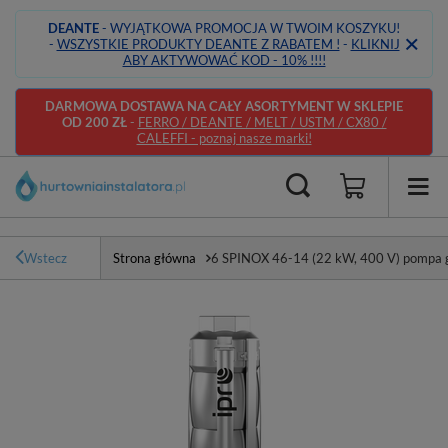
DEANTE
- WYJĄTKOWA PROMOCJA W TWOIM KOSZYKU!
-
WSZYSTKIE PRODUKTY DEANTE Z RABATEM !
-
KLIKNIJ
ABY AKTYWOWAĆ KOD - 10% !!!!
DARMOWA DOSTAWA NA CAŁY ASORTYMENT W SKLEPIE
OD 200 ZŁ
-
FERRO / DEANTE / MELT / USTM / CX80 /
CALEFFI - poznaj nasze marki!
Wstecz
Strona główna
6 SPINOX 46-14 (22 kW, 400 V) pompa g