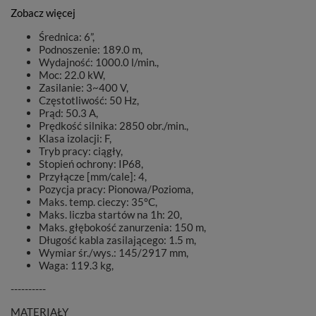
Zobacz więcej
Średnica: 6”,
Podnoszenie: 189.0 m,
Wydajność: 1000.0 l/min.,
Moc: 22.0 kW,
Zasilanie: 3~400 V,
Częstotliwość: 50 Hz,
Prąd: 50.3 A,
Prędkość silnika: 2850 obr./min.,
Klasa izolacji: F,
Tryb pracy: ciągły,
Stopień ochrony: IP68,
Przyłącze [mm/cale]: 4,
Pozycja pracy: Pionowa/Pozioma,
Maks. temp. cieczy: 35°C,
Maks. liczba startów na 1h: 20,
Maks. głębokość zanurzenia: 150 m,
Długość kabla zasilającego: 1.5 m,
Wymiar śr./wys.: 145/2917 mm,
Waga: 119.3 kg,
----------
MATERIAŁY