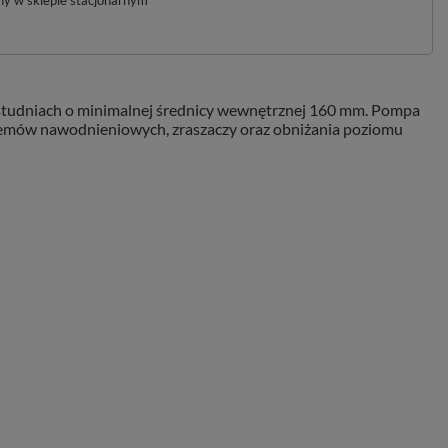
pny w sklepie stacjonarnym
w studniach o minimalnej średnicy wewnętrznej 160 mm. Pompa
temów nawodnieniowych, zraszaczy oraz obniżania poziomu