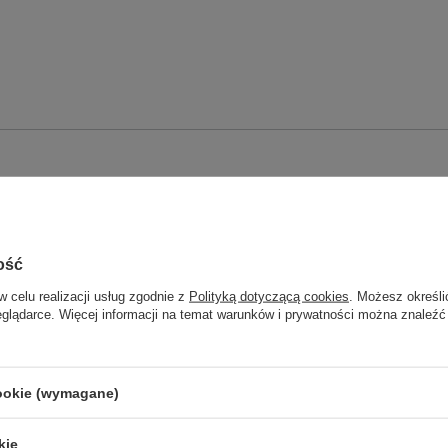
ość
kiem IBO ITALY
w celu realizacji usług zgodnie z
Polityką dotyczącą cookies
. Możesz określi
eglądarce. Więcej informacji na temat warunków i prywatności można znaleźć
 20 m
cookie (wymagane)
abniaczem z pływakiem
kie