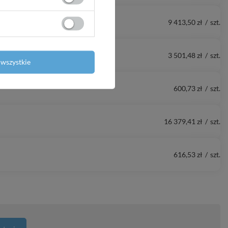
9 413,50 zł
/
szt.
3 501,48 zł
/
szt.
wszystkie
600,73 zł
/
szt.
16 379,41 zł
/
szt.
616,53 zł
/
szt.