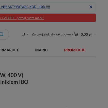
J ABY AKTYWOWAĆ KOD - 10% !!!!
CALEFFI - poznaj nasze marki!
zł
Zaloguj się
Listy zakupowe
0,00 zł
ERMARKET
MARKI
PROMOCJE
kW, 400 V)
ilnikiem IBO