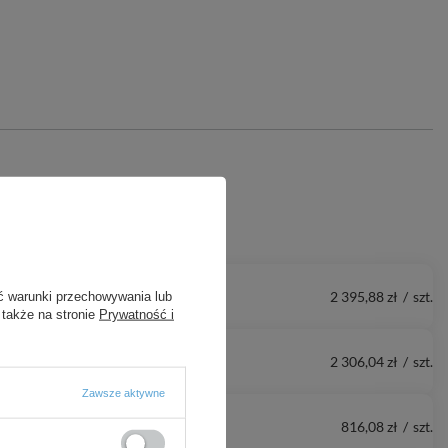
2 395,88 zł
/
szt.
ć warunki przechowywania lub
 także na stronie
Prywatność i
2 306,04 zł
/
szt.
Zawsze aktywne
816,08 zł
/
szt.