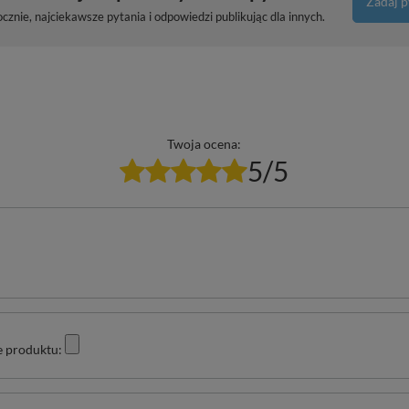
Zadaj p
znie, najciekawsze pytania i odpowiedzi publikując dla innych.
Twoja ocena:
5/5
e produktu: