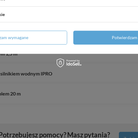
 silnikiem wodnym IPRO
kie
a
dzam wymagane
Potwierdzam 
em 1,5 m
6 silnikiem wodnym IPRO
blem 20 m
Potrzebujesz pomocy? Masz pytania?