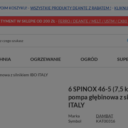
OIM KOSZYKU! -
WSZYSTKIE PRODUKTY DEANTE Z RABATEM !
-
KLIKNI
YMENT W SKLEPIE OD 200 ZŁ
-
FERRO / DEANTE / MELT / USTM / CX80 / 
HNIA
OGRZEWANIE
OGRÓD
SUP
nowa z silnikiem IBO ITALY
6 SPINOX 46-5 (7,5 
pompa głębinowa z s
ITALY
Marka
DAMBAT
Symbol
KAT00316