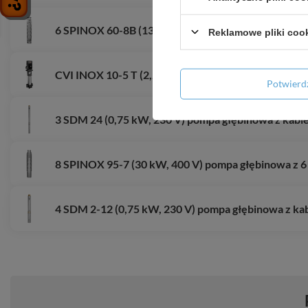
6 SPINOX 60-8B (13 kW, 400 V) pompa głębinowa z
Reklamowe pliki coo
CVI INOX 10-5 T (2,2 kW, 400 V, IE3) pompa pionow
Potwier
3 SDM 24 (0,75 kW, 230 V) pompa głębinowa z kabl
8 SPINOX 95-7 (30 kW, 400 V) pompa głębinowa z 
4 SDM 2-12 (0,75 kW, 230 V) pompa głębinowa z ka