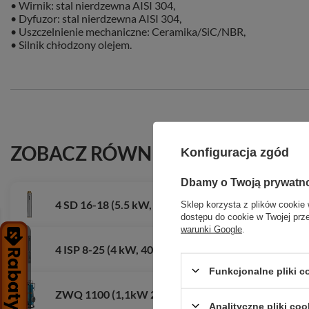
• Wirnik: stal nierdzewna AISI 304,
• Dyfuzor: stal nierdzewna AISI 304,
• Uszczelnienie mechaniczne: Ceramika/SiC/NBR,
• Silnik chłodzony olejem.
ZOBACZ RÓWNIEŻ
Konfiguracja zgód
Dbamy o Twoją prywatn
4 SD 16-18 (5.5 kW, 400 V) pompa głębinowa z silni
Sklep korzysta z plików cookie 
dostępu do cookie w Twojej prz
warunki Google
.
4 ISP 8-25 (4 kW, 400 V) pompa głębinowa z kablem
Funkcjonalne pliki 
ZWQ 1100 (1,1kW 230V) pompa zatapialna z rozdr
Analityczne pliki coo