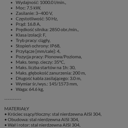
Wydajność: 1000.0 l/min.,
Moc: 7.5 kW,
Zasilanie: 3~400 V,
Częstotliwość: 50 Hz,
Prąd: 16.8 A,
Prędkość silnika: 2850 obr./min.,
Klasa izolacji: F,
Tryb pracy: ciągły,
Stopień ochrony: IP68,
Przyłącze [mm/cale]: 4,
Pozycja pracy: Pionowa/Pozioma,
Maks. temp. cieczy: 35°C,
Maks. liczba startów na 1h: 30,
Maks. głębokość zanurzenia: 200 m,
Długość kabla zasilającego: 3.0 m,
Wymiar śr./wys.: 145/1573 mm,
Waga: 64.6 kg,
----------
MATERIAŁY
• Króciec ssący/tłoczny: stal nierdzewna AISI 304,
• Obudowa: stal nierdzewna AISI 304,
• Wał i rotor: stal nierdzewna AISI 304,