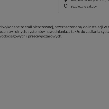
Ten produkt nie jest dostę
Bezpieczne zakupy
 wykonane ze stali nierdzewnej, przeznaczone są do instalacji 
arstw rolnych, systemów nawadniania, a także do zasilania sys
 wodociągowych i przeciwpożarowych.