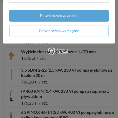
652,00 zł
/
szt.
IVR 09 T (5,5 kW, 400 V, 14 A) Inverter
Potwierdzam wszystkie
1 903,58 zł
/
szt.
3 SCR 0,25 (0,25 kW, 230 V) pompa głębinowa z
Potwierdzam wymagane
kablem 14 m
252,41 zł
/
szt.
Wyjście tłoczne pięciodrożne 1 / 70 mm
15,45 zł
/
szt.
3,5 SDM 2-22 (1,5 kW, 230 V) pompa głębinowa z
kablem 20 m
766,20 zł
/
szt.
IP 400 RAIN (0,4 kW, 230 V) pompa zatapialna z
pływakiem
175,25 zł
/
szt.
6 SPINOX 46-14 (22 kW, 400 V) pompa głębinowa
z silnikiem wodnym IPRO