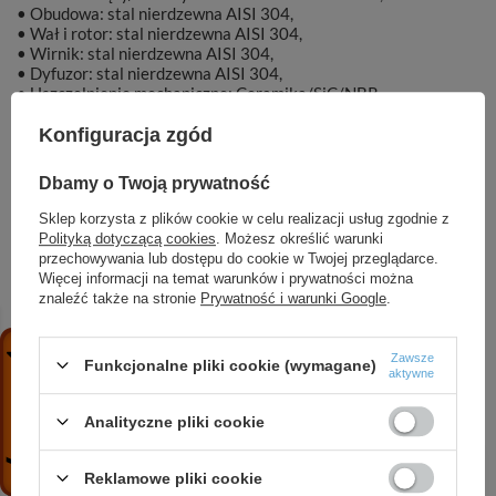
• Obudowa: stal nierdzewna AISI 304,
• Wał i rotor: stal nierdzewna AISI 304,
• Wirnik: stal nierdzewna AISI 304,
• Dyfuzor: stal nierdzewna AISI 304,
• Uszczelnienie mechaniczne: Ceramika/SiC/NBR,
• Silnik chłodzony olejem.
Konfiguracja zgód
Dbamy o Twoją prywatność
Sklep korzysta z plików cookie w celu realizacji usług zgodnie z
Marka
DAMBAT
Polityką dotyczącą cookies
. Możesz określić warunki
przechowywania lub dostępu do cookie w Twojej przeglądarce.
Więcej informacji na temat warunków i prywatności można
Symbol
KAT00860
znaleźć także na stronie
Prywatność i warunki Google
.
Zawsze
Funkcjonalne pliki cookie (wymagane)
aktywne
ZOBACZ RÓWNIEŻ
Analityczne pliki cookie
OHI 50-140/220 pompa cyrkulacyjna do wody
Reklamowe pliki cookie
pitnej DN50