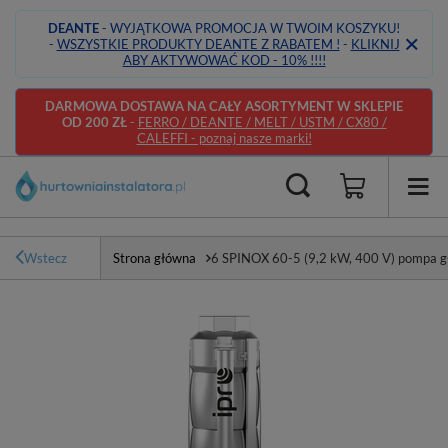
DEANTE
- WYJĄTKOWA PROMOCJA W TWOIM KOSZYKU!
-
WSZYSTKIE PRODUKTY DEANTE Z RABATEM !
-
KLIKNIJ
ABY AKTYWOWAĆ KOD - 10% !!!!
DARMOWA DOSTAWA NA CAŁY ASORTYMENT W SKLEPIE
OD 200 ZŁ
-
FERRO / DEANTE / MELT / USTM / CX80 /
CALEFFI - poznaj nasze marki!
Wstecz
Strona główna
6 SPINOX 60-5 (9,2 kW, 400 V) pompa gł