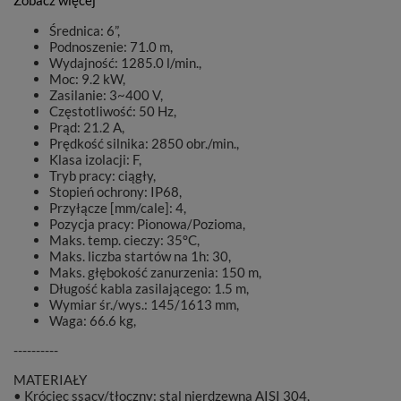
Zobacz więcej
Średnica: 6”,
Podnoszenie: 71.0 m,
Wydajność: 1285.0 l/min.,
Moc: 9.2 kW,
Zasilanie: 3~400 V,
Częstotliwość: 50 Hz,
Prąd: 21.2 A,
Prędkość silnika: 2850 obr./min.,
Klasa izolacji: F,
Tryb pracy: ciągły,
Stopień ochrony: IP68,
Przyłącze [mm/cale]: 4,
Pozycja pracy: Pionowa/Pozioma,
Maks. temp. cieczy: 35°C,
Maks. liczba startów na 1h: 30,
Maks. głębokość zanurzenia: 150 m,
Długość kabla zasilającego: 1.5 m,
Wymiar śr./wys.: 145/1613 mm,
Waga: 66.6 kg,
----------
MATERIAŁY
• Króciec ssący/tłoczny: stal nierdzewna AISI 304,