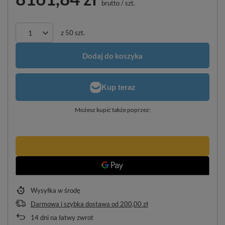
brutto
/
szt.
z
50
szt.
Dodaj do koszyka
Możesz kupić także poprzez:
Wysyłka
w środę
Darmowa i szybka dostawa
od
200,00 zł
14
dni na łatwy zwrot