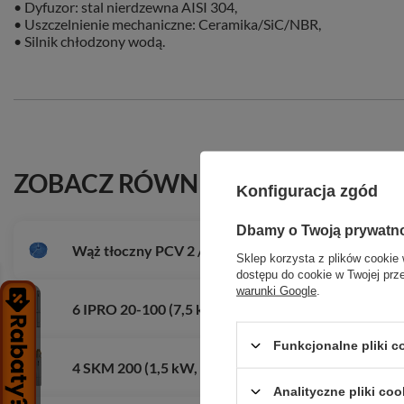
• Dyfuzor: stal nierdzewna AISI 304,
• Uszczelnienie mechaniczne: Ceramika/SiC/NBR,
• Silnik chłodzony wodą.
ZOBACZ RÓWNIEŻ
Konfiguracja zgód
Dbamy o Twoją prywatn
Wąż tłoczny PCV 2 / 50 m
Sklep korzysta z plików cookie 
dostępu do cookie w Twojej prz
warunki Google
.
6 IPRO 20-100 (7,5 kW, 400 V) pompa głębinowa
Funkcjonalne pliki 
4 SKM 200 (1,5 kW, 230 V) pompa głębinowa z kabl
Analityczne pliki coo