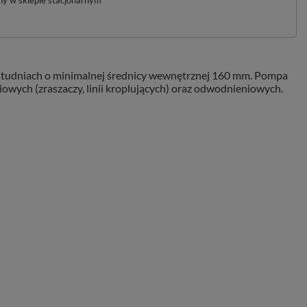
pny w sklepie stacjonarnym
w studniach o minimalnej średnicy wewnętrznej 160 mm. Pompa
wych (zraszaczy, linii kroplujących) oraz odwodnieniowych.