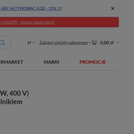
J ABY AKTYWOWAĆ KOD - 10% !!!!
CALEFFI - poznaj nasze marki!
zł
Zaloguj się
Listy zakupowe
0,00 zł
ERMARKET
MARKI
PROMOCJE
kW, 400 V)
ilnikiem