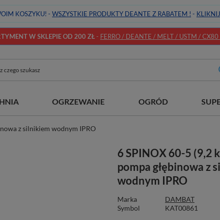
OIM KOSZYKU! -
WSZYSTKIE PRODUKTY DEANTE Z RABATEM !
-
KLIKNI
YMENT W SKLEPIE OD 200 ZŁ
-
FERRO / DEANTE / MELT / USTM / CX80 / 
HNIA
OGRZEWANIE
OGRÓD
SUP
inowa z silnikiem wodnym IPRO
6 SPINOX 60-5 (9,2 
pompa głębinowa z s
wodnym IPRO
Marka
DAMBAT
Symbol
KAT00861