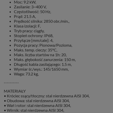
Moc: 9.2 kW,
Zasilanie: 3~400 V,
Częstotliwość: 50 Hz,
Prąd: 21.5 A,
Prędkość silnika: 2850 obr./min.,
Klasa izolacji: F,
Tryb pracy: ciągły,
Stopień ochrony: IP68,
Przyłącze [mm/cale]: 4,
Pozycja pracy: Pionowa/Pozioma,
Maks. temp. cieczy: 35°C,
Maks. liczba startów na 1h: 20,
Maks. głębokość zanurzenia: 150 m,
Długość kabla zasilającego: 1.5 m,
Wymiar śr./wys.: 145/1650 mm,
Waga: 73.2 kg,
----------
MATERIAŁY
• Króciec ssący/tłoczny: stal nierdzewna AISI 304,
• Obudowa: stal nierdzewna AISI 304,
• Wał i rotor: stal nierdzewna AISI 304,
• Wirnik: stal nierdzewna AISI 304,