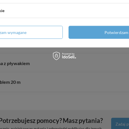
kie
lnikiem IBO ITALY
dzam wymagane
Potwierdzam 
na z pływakiem
ablem 20 m
Potrzebujesz pomocy? Masz pytania?
Zadaj p
znie, najciekawsze pytania i odpowiedzi publikując dla innych.