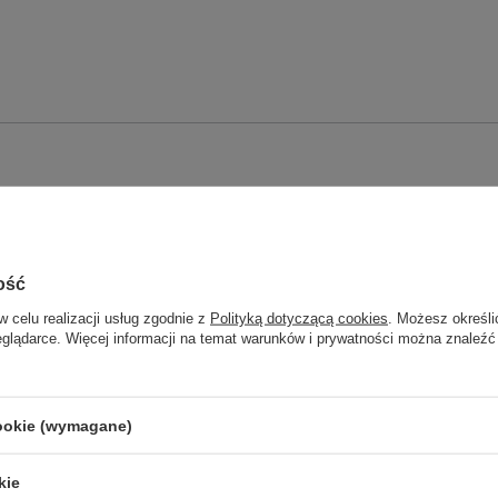
ość
w celu realizacji usług zgodnie z
Polityką dotyczącą cookies
. Możesz określi
eglądarce. Więcej informacji na temat warunków i prywatności można znaleźć
cookie (wymagane)
em 20 m
kie