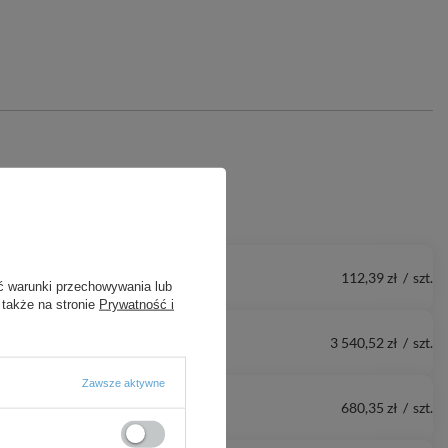
112,39 zł
/
szt.
ć warunki przechowywania lub
 także na stronie
Prywatność i
3 540,52 zł
/
szt.
Zawsze aktywne
680,35 zł
/
szt.