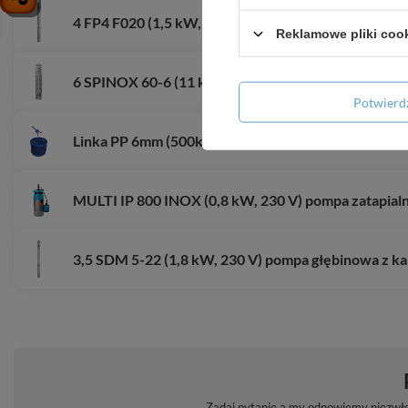
4 FP4 F020 (1,5 kW, 230 V) pompa głębinowa
Reklamowe pliki coo
6 SPINOX 60-6 (11 kW, 400 V) pompa głębinowa z si
Potwier
Linka PP 6mm (500kg) / 200m
MULTI IP 800 INOX (0,8 kW, 230 V) pompa zatapial
3,5 SDM 5-22 (1,8 kW, 230 V) pompa głębinowa z k
Zadaj pytanie a my odpowiemy niezwłoc