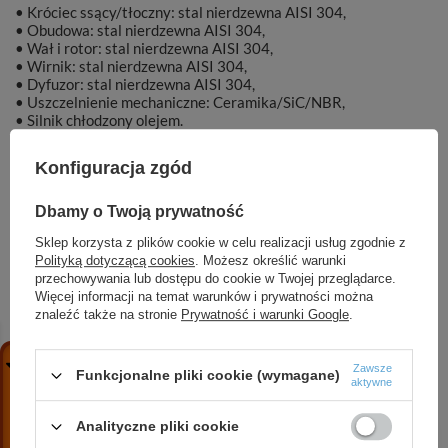
• Króciec ssący/tłoczny: stal nierdzewna AISI 304,
• Obudowa: stal nierdzewna AISI 304,
• Wał i rotor: stal nierdzewna AISI 304,
• Wirnik: stal nierdzewna AISI 304,
• Dyfuzor: stal nierdzewna AISI 304,
• Uszczelnienie mechaniczne: Ceramika/SiC/NBR,
• Silnik chłodzony olejem.
Konfiguracja zgód
Dbamy o Twoją prywatność
Marka
DAMBAT
Sklep korzysta z plików cookie w celu realizacji usług zgodnie z
Polityką dotyczącą cookies
. Możesz określić warunki
Symbol
KAT00264
przechowywania lub dostępu do cookie w Twojej przeglądarce.
Więcej informacji na temat warunków i prywatności można
znaleźć także na stronie
Prywatność i warunki Google
.
ZOBACZ RÓWNIEŻ
Zawsze
Funkcjonalne pliki cookie (wymagane)
aktywne
Analityczne pliki cookie
6 SPINOX 30-6 (5,5 kW, 400 V) pompa głębinowa