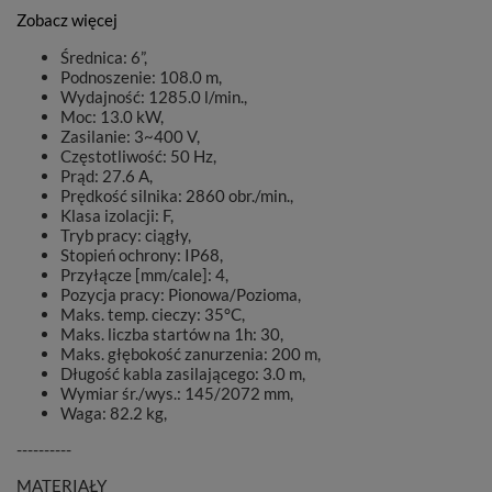
Zobacz więcej
Średnica: 6”,
Podnoszenie: 108.0 m,
Wydajność: 1285.0 l/min.,
Moc: 13.0 kW,
Zasilanie: 3~400 V,
Częstotliwość: 50 Hz,
Prąd: 27.6 A,
Prędkość silnika: 2860 obr./min.,
Klasa izolacji: F,
Tryb pracy: ciągły,
Stopień ochrony: IP68,
Przyłącze [mm/cale]: 4,
Pozycja pracy: Pionowa/Pozioma,
Maks. temp. cieczy: 35°C,
Maks. liczba startów na 1h: 30,
Maks. głębokość zanurzenia: 200 m,
Długość kabla zasilającego: 3.0 m,
Wymiar śr./wys.: 145/2072 mm,
Waga: 82.2 kg,
----------
MATERIAŁY