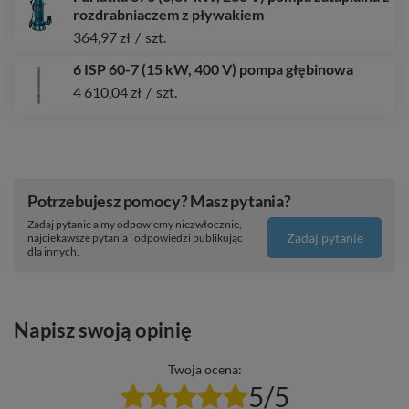
rozdrabniaczem z pływakiem
364,97 zł
/
szt.
6 ISP 60-7 (15 kW, 400 V) pompa głębinowa
4 610,04 zł
/
szt.
Potrzebujesz pomocy? Masz pytania?
Zadaj pytanie a my odpowiemy niezwłocznie,
Zadaj pytanie
najciekawsze pytania i odpowiedzi publikując
dla innych.
Napisz swoją opinię
Twoja ocena:
5/5