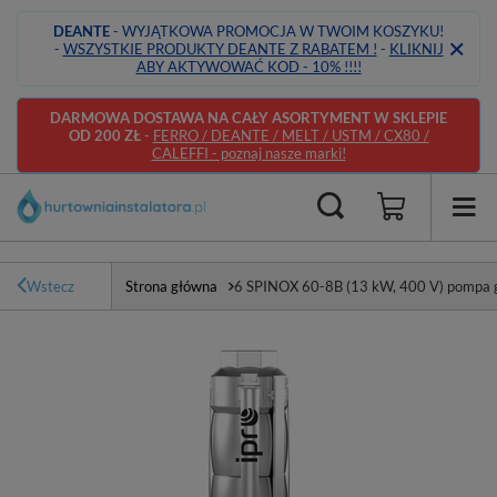
DEANTE
- WYJĄTKOWA PROMOCJA W TWOIM KOSZYKU!
-
WSZYSTKIE PRODUKTY DEANTE Z RABATEM !
-
KLIKNIJ
ABY AKTYWOWAĆ KOD - 10% !!!!
DARMOWA DOSTAWA NA CAŁY ASORTYMENT W SKLEPIE
OD 200 ZŁ
-
FERRO / DEANTE / MELT / USTM / CX80 /
CALEFFI - poznaj nasze marki!
Wstecz
Strona główna
6 SPINOX 60-8B (13 kW, 400 V) pompa gł