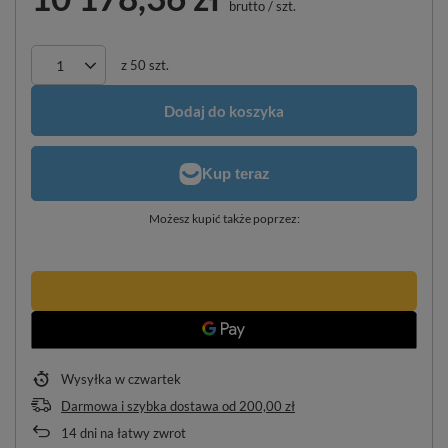
brutto
/
szt.
z
50
szt.
Dodaj do koszyka
Możesz kupić także poprzez:
Wysyłka
w czwartek
Darmowa i szybka dostawa
od
200,00 zł
14
dni na łatwy zwrot