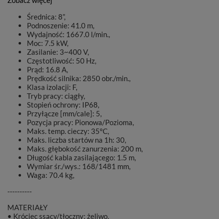
Zobacz więcej
Średnica: 8”,
Podnoszenie: 41.0 m,
Wydajność: 1667.0 l/min.,
Moc: 7.5 kW,
Zasilanie: 3~400 V,
Częstotliwość: 50 Hz,
Prąd: 16.8 A,
Prędkość silnika: 2850 obr./min.,
Klasa izolacji: F,
Tryb pracy: ciągły,
Stopień ochrony: IP68,
Przyłącze [mm/cale]: 5,
Pozycja pracy: Pionowa/Pozioma,
Maks. temp. cieczy: 35°C,
Maks. liczba startów na 1h: 30,
Maks. głębokość zanurzenia: 200 m,
Długość kabla zasilającego: 1.5 m,
Wymiar śr./wys.: 168/1481 mm,
Waga: 70.4 kg,
----------
MATERIAŁY
• Króciec ssący/tłoczny: żeliwo,