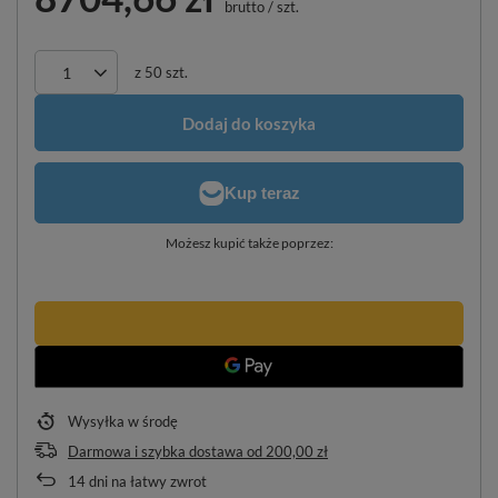
brutto
/
szt.
z
50
szt.
Dodaj do koszyka
Możesz kupić także poprzez:
Wysyłka
w środę
Darmowa i szybka dostawa
od
200,00 zł
14
dni na łatwy zwrot