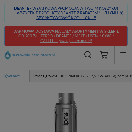
DEANTE
- WYJĄTKOWA PROMOCJA W TWOIM KOSZYKU!
-
WSZYSTKIE PRODUKTY DEANTE Z RABATEM !
-
KLIKNIJ
ABY AKTYWOWAĆ KOD - 10% !!!!
DARMOWA DOSTAWA NA CAŁY ASORTYMENT W SKLEPIE
OD 200 ZŁ
-
FERRO / DEANTE / MELT / USTM / CX80 /
CALEFFI - poznaj nasze marki!
Wstecz
Strona główna
8 SPINOX 77-2 (7,5 kW, 400 V) pompa gł