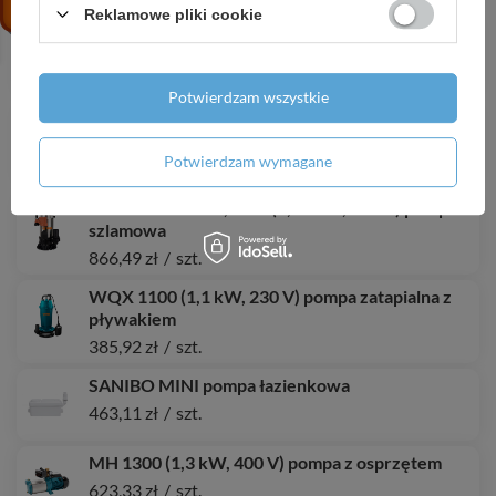
Reklamowe pliki cookie
Zbiornik przeponowy GBV 750 L pionowy - IBO
ITALY 3 lata gwarancji
3 456,46 zł
/
szt.
Potwierdzam wszystkie
IPC 240 M (0,75-4 kW, 230 V) Sterownik do 2
pomp
Potwierdzam wymagane
1 142,67 zł
/
szt.
KBFU INOX 50-0,75 M (0,75 kW, 230 V) pompa
szlamowa
866,49 zł
/
szt.
WQX 1100 (1,1 kW, 230 V) pompa zatapialna z
pływakiem
385,92 zł
/
szt.
SANIBO MINI pompa łazienkowa
463,11 zł
/
szt.
MH 1300 (1,3 kW, 400 V) pompa z osprzętem
623,33 zł
/
szt.