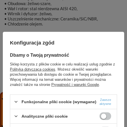
• Obudowa: żeliwo szare,
• Wał i rotor: stal nierdzewna AISI 420,
• Wirnik i dyfuzor: żeliwo,
• Uszczelnienie mechaniczne: Ceramika/SiC/NBR,
• Chłodzenie olejem.
Konfiguracja zgód
Marka
DAMBAT
Dbamy o Twoją prywatność
Sklep korzysta z plików cookie w celu realizacji usług zgodnie z
Symbol
KAT00872
Polityką dotyczącą cookies
. Możesz określić warunki
przechowywania lub dostępu do cookie w Twojej przeglądarce.
Więcej informacji na temat warunków i prywatności można
znaleźć także na stronie
Prywatność i warunki Google
.
ZOBACZ RÓWNIEŻ
Zawsze
Funkcjonalne pliki cookie (wymagane)
aktywne
Magnum 2500 (0,25 kW, 230 V) pompa zatapialna
Analityczne pliki cookie
z pływakiem
211,67 zł
/
szt.