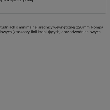
pny w sklepie stacjonarnym
w studniach o minimalnej średnicy wewnętrznej 220 mm. Pompa
wych (zraszaczy, linii kroplujących) oraz odwodnieniowych.