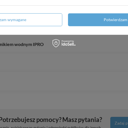
dzam wymagane
Potwierdzam 
silnikiem IBO ITALY
ilnikiem wodnym IPRO
Potrzebujesz pomocy? Masz pytania?
Zadaj p
znie, najciekawsze pytania i odpowiedzi publikując dla innych.