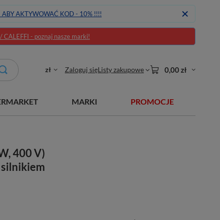
J ABY AKTYWOWAĆ KOD - 10% !!!!
CALEFFI - poznaj nasze marki!
zł
Zaloguj się
Listy zakupowe
0,00 zł
ERMARKET
MARKI
PROMOCJE
W, 400 V)
silnikiem