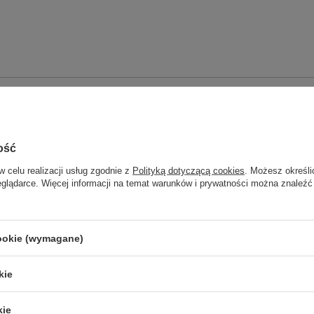
ość
w celu realizacji usług zgodnie z
Polityką dotyczącą cookies
. Możesz określi
eglądarce. Więcej informacji na temat warunków i prywatności można znaleźć
rób ciśnieniowych
cookie (wymagane)
 silnikiem wodnym IPRO
kie
kie