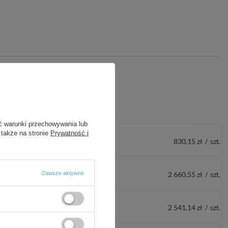
ć warunki przechowywania lub
 także na stronie
Prywatność i
830,15 zł
/
szt.
Zawsze aktywne
2 660,55 zł
/
szt.
2 541,14 zł
/
szt.