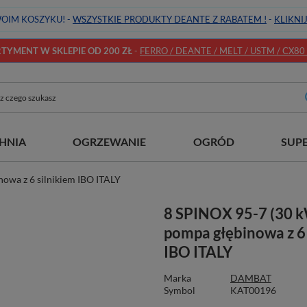
OIM KOSZYKU! -
WSZYSTKIE PRODUKTY DEANTE Z RABATEM !
-
KLIKNI
YMENT W SKLEPIE OD 200 ZŁ
-
FERRO / DEANTE / MELT / USTM / CX80 / 
HNIA
OGRZEWANIE
OGRÓD
SUP
owa z 6 silnikiem IBO ITALY
8 SPINOX 95-7 (30 k
pompa głębinowa z 6 
IBO ITALY
Marka
DAMBAT
Symbol
KAT00196