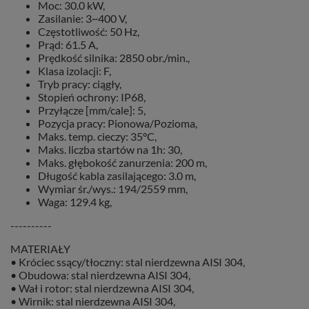
Moc: 30.0 kW,
Zasilanie: 3~400 V,
Częstotliwość: 50 Hz,
Prąd: 61.5 A,
Prędkość silnika: 2850 obr./min.,
Klasa izolacji: F,
Tryb pracy: ciągły,
Stopień ochrony: IP68,
Przyłącze [mm/cale]: 5,
Pozycja pracy: Pionowa/Pozioma,
Maks. temp. cieczy: 35°C,
Maks. liczba startów na 1h: 30,
Maks. głębokość zanurzenia: 200 m,
Długość kabla zasilającego: 3.0 m,
Wymiar śr./wys.: 194/2559 mm,
Waga: 129.4 kg,
----------
MATERIAŁY
• Króciec ssący/tłoczny: stal nierdzewna AISI 304,
• Obudowa: stal nierdzewna AISI 304,
• Wał i rotor: stal nierdzewna AISI 304,
• Wirnik: stal nierdzewna AISI 304,