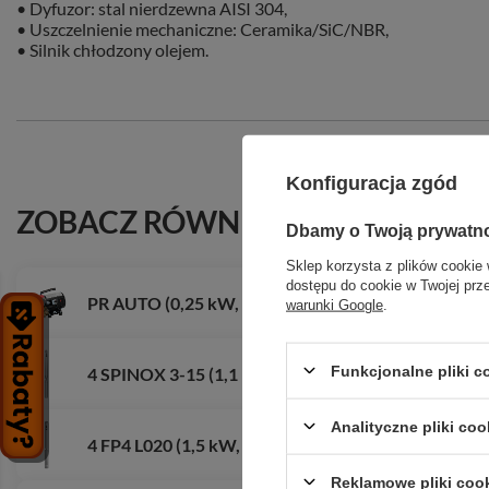
• Dyfuzor: stal nierdzewna AISI 304,
• Uszczelnienie mechaniczne: Ceramika/SiC/NBR,
• Silnik chłodzony olejem.
Konfiguracja zgód
ZOBACZ RÓWNIEŻ
Dbamy o Twoją prywatn
Sklep korzysta z plików cookie 
dostępu do cookie w Twojej prz
PR AUTO (0,25 kW, 230 V) elektryczna pompa do p
warunki Google
.
Funkcjonalne pliki 
4 SPINOX 3-15 (1,1 kW, 400 V) pompa głębinowa z
Analityczne pliki coo
4 FP4 L020 (1,5 kW, 230 V) pompa głębinowa
Reklamowe pliki coo