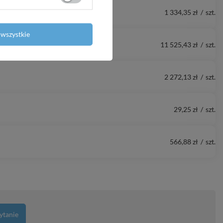
1 334,35 zł
/
szt.
wszystkie
11 525,43 zł
/
szt.
2 272,13 zł
/
szt.
29,25 zł
/
szt.
566,88 zł
/
szt.
ytanie