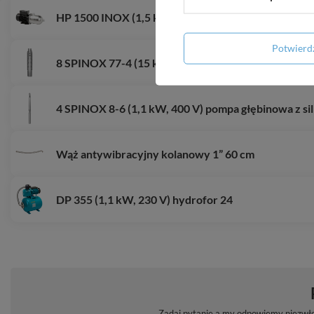
HP 1500 INOX (1,5 kW, 230 V) hydrofor 50 ITALY
Potwier
8 SPINOX 77-4 (15 kW, 400 V) pompa głębinowa z 6 
4 SPINOX 8-6 (1,1 kW, 400 V) pompa głębinowa z s
Wąż antywibracyjny kolanowy 1” 60 cm
DP 355 (1,1 kW, 230 V) hydrofor 24
Zadaj pytanie a my odpowiemy niezwłoc