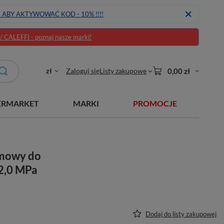
J ABY AKTYWOWAĆ KOD - 10% !!!!
CALEFFI - poznaj nasze marki!
zł
Zaloguj się
Listy zakupowe
0,00 zł
ERMARKET
MARKI
PROMOCJE
mowy do
2,0 MPa
Dodaj do listy zakupowej