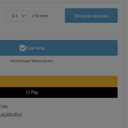
Dodaj do koszyka
z
50
metr
Możesz kupić także poprzez:
7.08)
od
200,00 zł