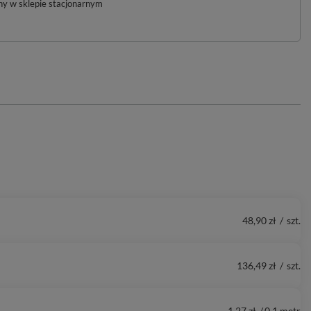
pny w sklepie stacjonarnym
48,90 zł
/
szt.
136,49 zł
/
szt.
1,27 zł
/
0.1
metr