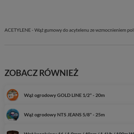
ACETYLENE - Wąż gumowy do acytelenu ze wzmocnieniem pol
ZOBACZ RÓWNIEŻ
Wąż ogrodowy GOLD LINE 1/2" - 20m
Wąż ogrodowy NTS JEANS 5/8" - 25m
Wąż kroplujący 16 / 1,0mm / 40cm / 1,6l/h / 10