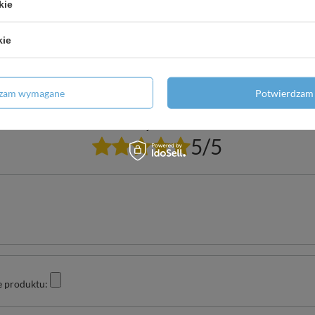
Potrzebujesz pomocy? Masz pytania?
kie
Zadaj p
znie, najciekawsze pytania i odpowiedzi publikując dla innych.
kie
dzam wymagane
Potwierdzam 
Twoja ocena:
5/5
e produktu: