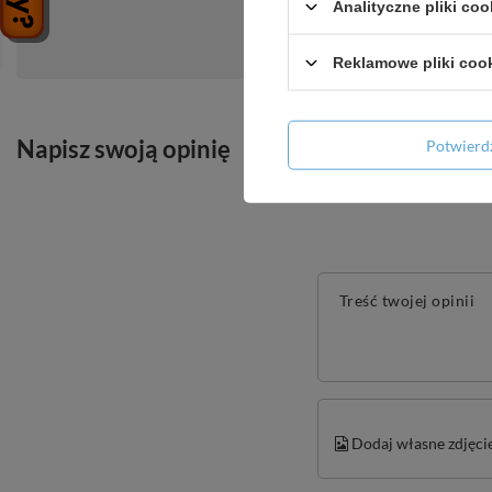
Analityczne pliki coo
Zadaj pytanie a my odpowiemy niezwłoc
Reklamowe pliki coo
Napisz swoją opinię
Potwier
Treść twojej opinii
Dodaj własne zdjęci