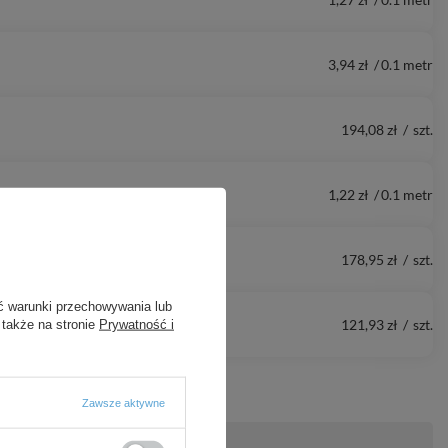
3,94 zł
/
0.1
metr
194,08 zł
/
szt.
1,22 zł
/
0.1
metr
178,95 zł
/
szt.
ć warunki przechowywania lub
121,93 zł
/
szt.
 także na stronie
Prywatność i
Zawsze aktywne