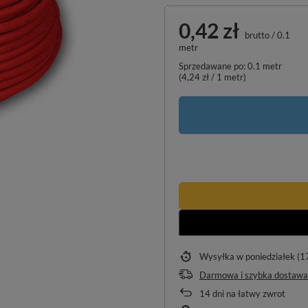
0,42 zł
brutto
/
0.1
metr
Sprzedawane po:
0.1
metr
(
4,24 zł
/ 1 metr)
Wysyłka
w poniedziałek (1
Darmowa i szybka dostawa
14
dni na łatwy zwrot