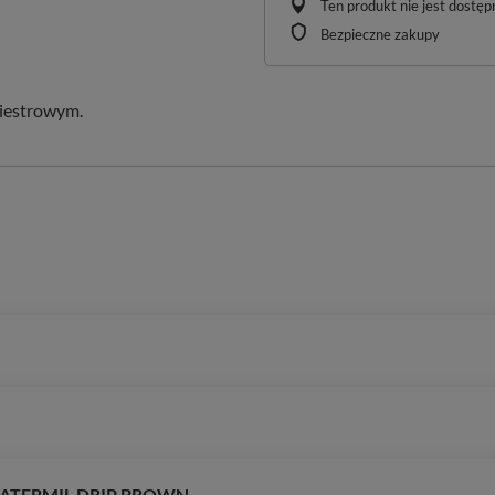
Ten produkt nie jest dostę
Bezpieczne zakupy
iestrowym.
0m WATERMIL DRIP BROWN