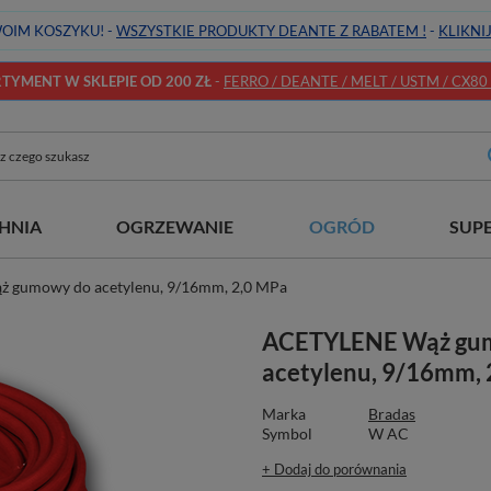
OIM KOSZYKU! -
WSZYSTKIE PRODUKTY DEANTE Z RABATEM !
-
KLIKNI
YMENT W SKLEPIE OD 200 ZŁ
-
FERRO / DEANTE / MELT / USTM / CX80 / 
HNIA
OGRZEWANIE
OGRÓD
SUP
 gumowy do acetylenu, 9/16mm, 2,0 MPa
ACETYLENE Wąż gu
acetylenu, 9/16mm, 
Marka
Bradas
Symbol
W AC
+ Dodaj do porównania