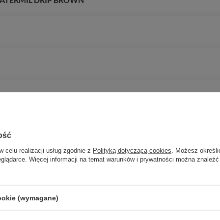
 WATER DRIP
 stalowa, 6m - ZIELONY
ość
w celu realizacji usług zgodnie z
Polityką dotyczącą cookies
. Możesz określi
eglądarce. Więcej informacji na temat warunków i prywatności można znaleźć
cookie (wymagane)