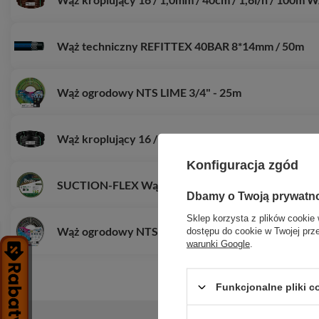
Wąż techniczny REFITTEX 40BAR 8*14mm / 50m
Wąż ogrodowy NTS LIME 3/4" - 25m
Wąż kroplujący 16 / 1,2mm / 60cm / 2,5l/h / 100m
Konfiguracja zgód
SUCTION-FLEX Wąż ssawno-tłoczny 50 mm, spirala
Dbamy o Twoją prywatn
Sklep korzysta z plików cookie 
Wąż ogrodowy NTS PRO MASTER PLUS 5/8" - 15m
dostępu do cookie w Twojej prz
warunki Google
.
Funkcjonalne pliki 