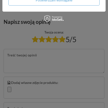
Potwierdzam wymagane
dla innych.
Napisz swoją opinię
Twoja ocena:
5/5
Treść twojej opinii
Dodaj własne zdjęcie produktu: