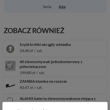
Seria
Ada
ZOBACZ RÓWNIEŻ
Szyld krótki okrągły wkładka
24,40 zł
/
szt.
60 zlewozmywak jednokomorowy z
półociekaczem
199,80 zł
/
szt.
ZAMBIA klamka na rozecie
43,47 zł
/
szt.
ALANIS bateria zlewozmywakowa stojąca z
wylewką L
305,04 zł
/
szt.