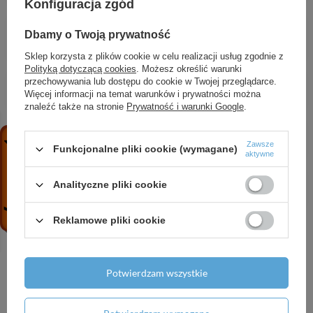
Konfiguracja zgód
NORM bateria wannowa ścienna z zestawem
Dbamy o Twoją prywatność
natryskowym
221,92 zł
/
szt.
Sklep korzysta z plików cookie w celu realizacji usług zgodnie z
Polityką dotyczącą cookies
. Możesz określić warunki
ALANIS zestaw natryskowy na drążku
przechowywania lub dostępu do cookie w Twojej przeglądarce.
Więcej informacji na temat warunków i prywatności można
170,82 zł
/
szt.
znaleźć także na stronie
Prywatność i warunki Google
.
PARVA klamka na rozecie
57,96 zł
/
szt.
Zawsze
Funkcjonalne pliki cookie (wymagane)
aktywne
Nias klamka na rozecie
Analityczne pliki cookie
67,11 zł
/
szt.
Reklamowe pliki cookie
Potwierdzam wszystkie
Potrzebujesz pomocy? Masz pytania?
Zadaj pytanie a my odpowiemy niezwłocznie,
Zadaj pytanie
najciekawsze pytania i odpowiedzi publikując