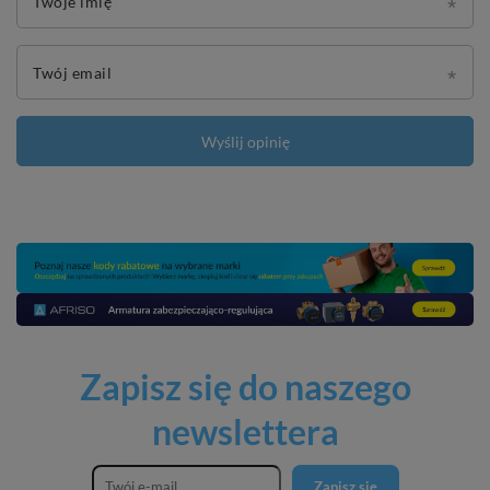
Twoje imię
Twój email
Wyślij opinię
Zapisz się do naszego
newslettera
Zapisz się