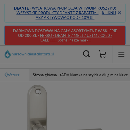
DEANTE
- WYJĄTKOWA PROMOCJA W TWOIM KOSZYKU!
-
WSZYSTKIE PRODUKTY DEANTE Z RABATEM !
-
KLIKNIJ
ABY AKTYWOWAĆ KOD - 10% !!!!
DARMOWA DOSTAWA NA CAŁY ASORTYMENT W SKLEPIE
OD 200 ZŁ
-
FERRO / DEANTE / MELT / USTM / CX80 /
CALEFFI - poznaj nasze marki!
Wstecz
Strona główna
ADA klamka na szyldzie długim na klucz