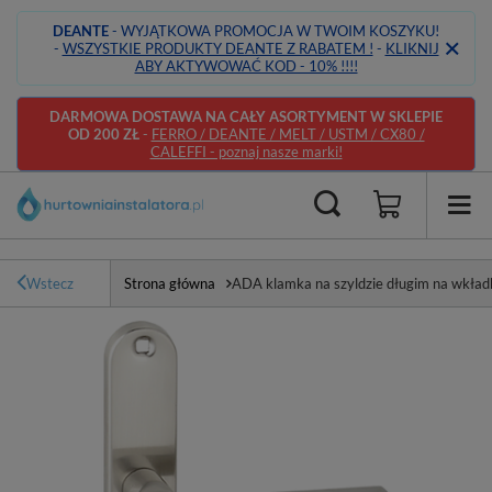
DEANTE
- WYJĄTKOWA PROMOCJA W TWOIM KOSZYKU!
-
WSZYSTKIE PRODUKTY DEANTE Z RABATEM !
-
KLIKNIJ
ABY AKTYWOWAĆ KOD - 10% !!!!
DARMOWA DOSTAWA NA CAŁY ASORTYMENT W SKLEPIE
OD 200 ZŁ
-
FERRO / DEANTE / MELT / USTM / CX80 /
CALEFFI - poznaj nasze marki!
Wstecz
Strona główna
ADA klamka na szyldzie długim na wkład