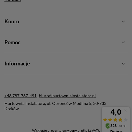
Konto
Pomoc
Informacje
+48 787-787-491
biuro@hurtowniainstalatora.pl
Hurtownia Instalatora
,
ul. Obrońców Modlina 5
,
30-733
Kraków
W sklepie prezentujemy ceny brutto (z VAT).