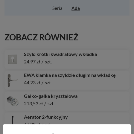
Seria
Ada
ZOBACZ RÓWNIEŻ
Szyld krótki kwadratowy wkładka
24,97 zł
/
szt.
EWA klamka na szyldzie długim na wkładkę
44,23 zł
/
szt.
Gałko-gałka kryształowa
213,53 zł
/
szt.
Aerator 2-funkcyjny
47,28 zł
/
szt.