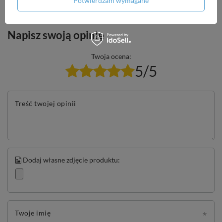
Potwierdzam wymagane
Napisz swoją opinię
Twoja ocena:
5/5
Treść twojej opinii
Dodaj własne zdjęcie produktu:
Twoje imię