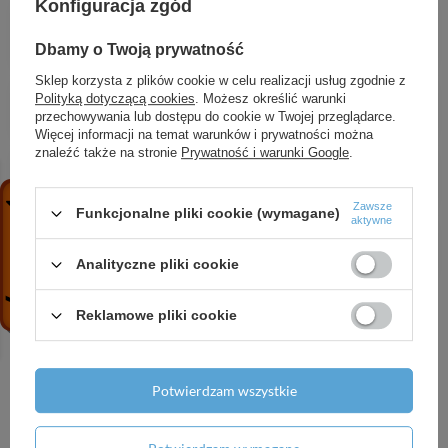
Konfiguracja zgód
BORGO komplet baterii łazienkowych -
umywalka i wanna
Dbamy o Twoją prywatność
190,00 zł
/
szt.
Sklep korzysta z plików cookie w celu realizacji usług zgodnie z
Szyld krótki kwadratowy klucz
Polityką dotyczącą cookies
. Możesz określić warunki
25,93 zł
/
szt.
przechowywania lub dostępu do cookie w Twojej przeglądarce.
Więcej informacji na temat warunków i prywatności można
znaleźć także na stronie
Prywatność i warunki Google
.
ALANIS bateria bidetowa stojąca z korkiem
340,88 zł
/
szt.
Zawsze
Funkcjonalne pliki cookie (wymagane)
aktywne
Półka pojedyncza
47,28 zł
/
szt.
Analityczne pliki cookie
Reklamowe pliki cookie
Potrzebujesz pomocy? Masz pytania?
Potwierdzam wszystkie
Zadaj pytanie a my odpowiemy niezwłocznie,
Zadaj pytanie
najciekawsze pytania i odpowiedzi publikując
dla innych.