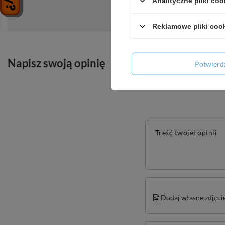
Analityczne pliki coo
Zadaj pytanie a my odpowiemy niezwłoc
Reklamowe pliki coo
Napisz swoją opinię
Potwier
Treść twojej opinii
Dodaj własne zdjęci