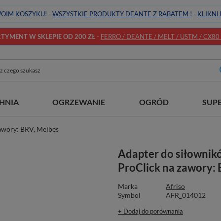
OIM KOSZYKU! -
WSZYSTKIE PRODUKTY DEANTE Z RABATEM !
-
KLIKNI
YMENT W SKLEPIE OD 200 ZŁ
-
FERRO / DEANTE / MELT / USTM / CX80 / 
HNIA
OGRZEWANIE
OGRÓD
SUP
awory: BRV, Meibes
Adapter do siłowni
ProClick na zawory:
Marka
Afriso
Symbol
AFR_014012
+ Dodaj do porównania