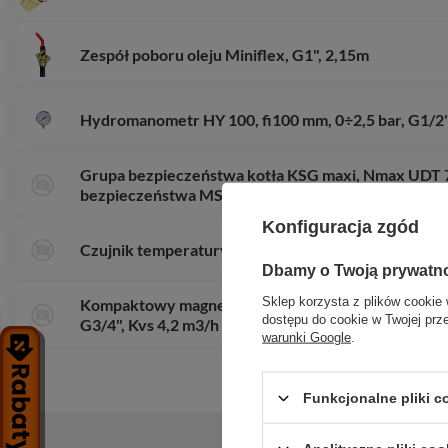
Zespół poboru oleju Miniflex, G1", 2,15m
Hydromanometr HY 100, fi100 mm, 0÷2,5 bar, G1/2", 
Grupa bezpieczeństwa kotła KSG maxi, Nmax UDT 
bezpieczeństwa MS 3 bar
Konfiguracja zgód
Czujnik temperatury igłowy X12, 600°C
Dbamy o Twoją prywatn
Sklep korzysta z plików cookie 
Kompaktowy magnetyczny separator zanieczyszcze
dostępu do cookie w Twojej prz
G3/4", Kvs 4,2 m3/h
warunki Google
.
Funkcjonalne pliki 