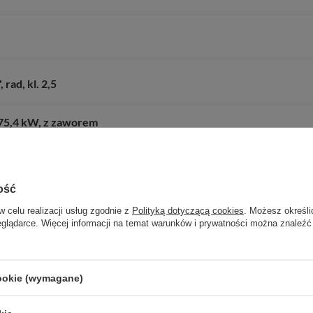
rad, kl. 2,5
75,4 kW, z zaworem
ość
w celu realizacji usług zgodnie z
Polityką dotyczącą cookies
. Możesz określi
ń ADS 100, przyłącza kątowe
eglądarce. Więcej informacji na temat warunków i prywatności można znaleźć
cookie (wymagane)