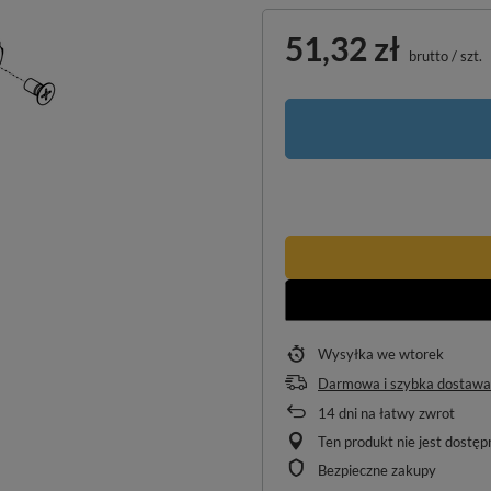
51,32 zł
brutto
/
szt.
Wysyłka
we wtorek
Darmowa i szybka dostawa
14
dni na łatwy zwrot
Ten produkt nie jest dostę
Bezpieczne zakupy