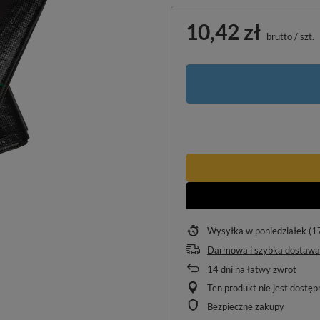
10,42 zł
brutto
/
szt.
Wysyłka
w poniedziałek (1
Darmowa i szybka dostawa
14
dni na łatwy zwrot
Ten produkt nie jest dostę
Bezpieczne zakupy