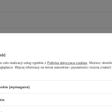
ość
w celu realizacji usług zgodnie z
Polityką dotyczącą cookies
. Możesz określi
eglądarce. Więcej informacji na temat warunków i prywatności można znaleźć
Potrzebujesz pomocy? Masz pytania?
cookie (wymagane)
Zadaj p
znie, najciekawsze pytania i odpowiedzi publikując dla innych.
kie