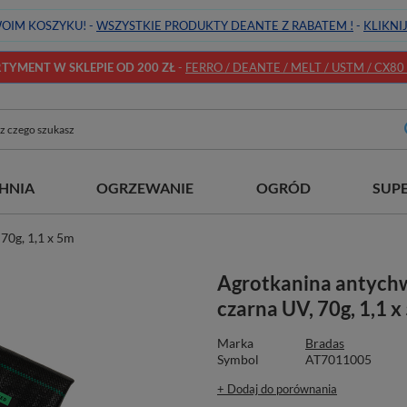
OIM KOSZYKU! -
WSZYSTKIE PRODUKTY DEANTE Z RABATEM !
-
KLIKNI
YMENT W SKLEPIE OD 200 ZŁ
-
FERRO / DEANTE / MELT / USTM / CX80 / 
HNIA
OGRZEWANIE
OGRÓD
SUP
70g, 1,1 x 5m
Agrotkanina antych
czarna UV, 70g, 1,1 
Marka
Bradas
Symbol
AT7011005
+ Dodaj do porównania