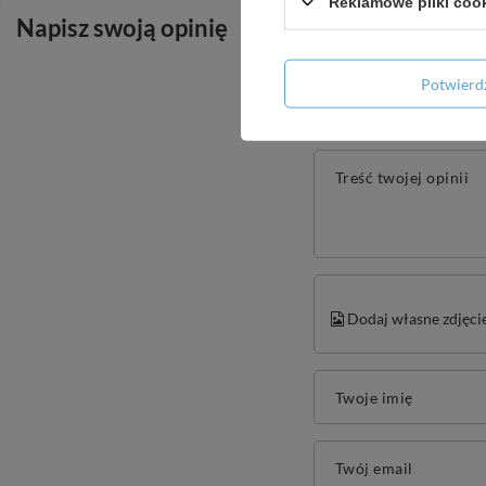
Reklamowe pliki coo
Napisz swoją opinię
Potwier
Treść twojej opinii
Dodaj własne zdjęci
Twoje imię
Twój email