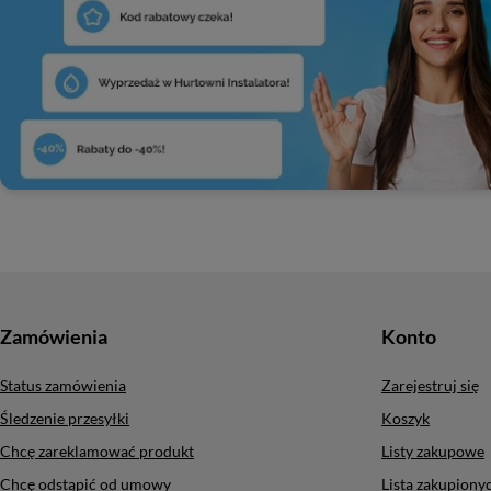
Zamówienia
Konto
Status zamówienia
Zarejestruj się
Śledzenie przesyłki
Koszyk
Chcę zareklamować produkt
Listy zakupowe
Chcę odstąpić od umowy
Lista zakupion