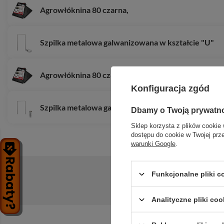
Agrowłóknina 80 czarna,
Szpilka metalowa galwanizowana w kształcie "U"
Agrowłóknina 80 czarna,
Konfiguracja zgód
Szpilka metalowa galwanizowana w kształcie "U"
Dbamy o Twoją prywatn
Sklep korzysta z plików cookie 
dostępu do cookie w Twojej prz
warunki Google
.
Funkcjonalne pliki 
Zadaj pytanie a my odpowiemy niezwłoc
Analityczne pliki coo