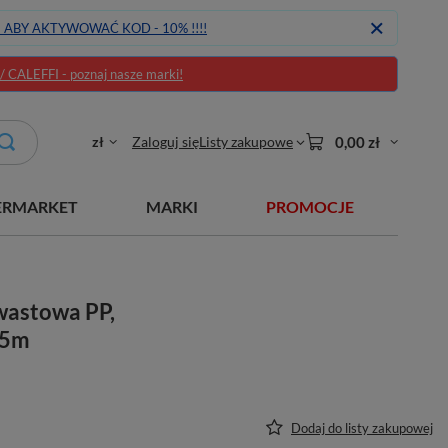
J ABY AKTYWOWAĆ KOD - 10% !!!!
CALEFFI - poznaj nasze marki!
zł
Zaloguj się
Listy zakupowe
0,00 zł
ERMARKET
MARKI
PROMOCJE
wastowa PP,
x 5m
Dodaj do listy zakupowej