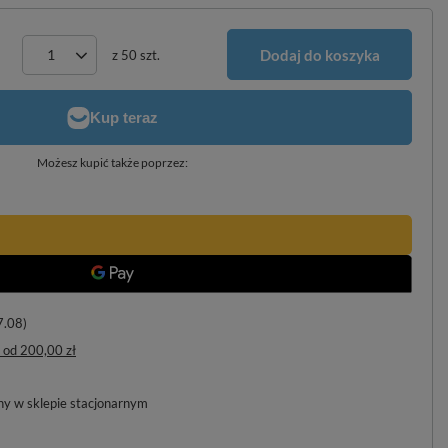
Dodaj do koszyka
z
50
szt.
Możesz kupić także poprzez:
7.08)
od
200,00 zł
pny w sklepie stacjonarnym