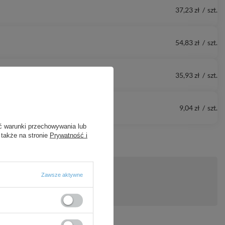
37,23 zł
/
szt.
54,83 zł
/
szt.
35,93 zł
/
szt.
9,04 zł
/
szt.
ć warunki przechowywania lub
 także na stronie
Prywatność i
Zawsze aktywne
ytanie