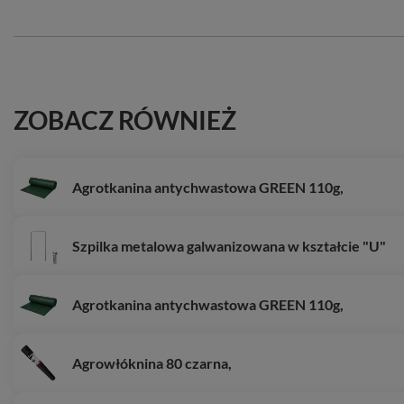
ZOBACZ RÓWNIEŻ
Agrotkanina antychwastowa GREEN 110g,
Szpilka metalowa galwanizowana w kształcie "U"
Agrotkanina antychwastowa GREEN 110g,
Agrowłóknina 80 czarna,