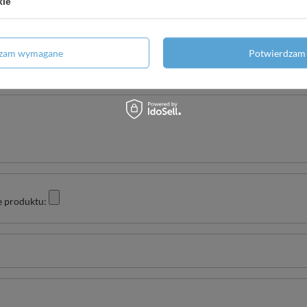
kie
Twoja ocena:
dzam wymagane
Potwierdzam 
5/5
e produktu: