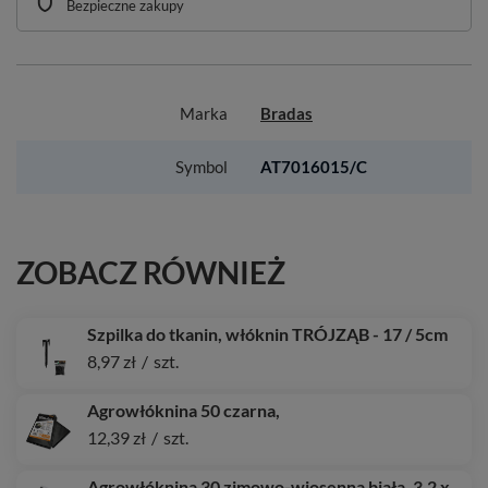
Bezpieczne zakupy
Marka
Bradas
Symbol
AT7016015/C
ZOBACZ RÓWNIEŻ
Szpilka do tkanin, włóknin TRÓJZĄB - 17 / 5cm
8,97 zł
/
szt.
Agrowłóknina 50 czarna,
12,39 zł
/
szt.
Agrowłóknina 30 zimowo-wiosenna biała, 3,2 x