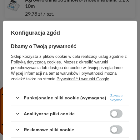
10m
29,78 zł
/
szt.
Agrotkanina antychwastowa PP, czarna UV, 70g,
3,2 x 100m
Konfiguracja zgód
530,50 zł
/
szt.
Dbamy o Twoją prywatność
Szpilka do mocowania agrotkanin PROSTA 15cm -
50szt.
Sklep korzysta z plików cookie w celu realizacji usług zgodnie z
Polityką dotyczącą cookies
. Możesz określić warunki
9,74 zł
/
szt.
przechowywania lub dostępu do cookie w Twojej przeglądarce.
Więcej informacji na temat warunków i prywatności można
Agrotkanina antychwastowa PP, czarna UV, 70g,
znaleźć także na stronie
Prywatność i warunki Google
.
0,6 x 100m
99,43 zł
/
szt.
Zawsze
Funkcjonalne pliki cookie (wymagane)
Agrotkanina antychwastowa PP, czarna UV, 70g,
aktywne
1,6 x 5m
15,15 zł
/
szt.
Analityczne pliki cookie
Szpilka do mocowania agrotkanin 19cm - 50szt.
Reklamowe pliki cookie
10,92 zł
/
szt.