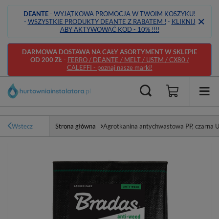
DEANTE
- WYJĄTKOWA PROMOCJA W TWOIM KOSZYKU!
-
WSZYSTKIE PRODUKTY DEANTE Z RABATEM !
-
KLIKNIJ
ABY AKTYWOWAĆ KOD - 10% !!!!
DARMOWA DOSTAWA NA CAŁY ASORTYMENT W SKLEPIE
OD 200 ZŁ
-
FERRO / DEANTE / MELT / USTM / CX80 /
CALEFFI - poznaj nasze marki!
Wstecz
Strona główna
Agrotkanina antychwastowa PP, czarna U