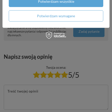
Potwierdzam wszystkie
Potwierdzam wymagane
Potrzebujesz pomocy? Masz pytania?
Zadaj pytanie a my odpowiemy niezwłocznie,
Zadaj pytanie
najciekawsze pytania i odpowiedzi publikując
dla innych.
Napisz swoją opinię
Twoja ocena:
5/5
Treść twojej opinii