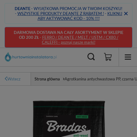
DEANTE
- WYJĄTKOWA PROMOCJA W TWOIM KOSZYKU!
-
WSZYSTKIE PRODUKTY DEANTE Z RABATEM !
-
KLIKNIJ
ABY AKTYWOWAĆ KOD - 10% !!!!
DARMOWA DOSTAWA NA CAŁY ASORTYMENT W SKLEPIE
OD 200 ZŁ
-
FERRO / DEANTE / MELT / USTM / CX80 /
CALEFFI - poznaj nasze marki!
Wstecz
Strona główna
Agrotkanina antychwastowa PP, czarna U