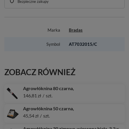
Bezpieczne zakupy
Marka
Bradas
Symbol
AT7032015/C
ZOBACZ RÓWNIEŻ
Agrowłóknina 80 czarna,
146,81 zł
/
szt.
Agrowłóknina 50 czarna,
45,54 zł
/
szt.
Agrowłóknina 30 zimowo-wiosenna biała, 3,2 x