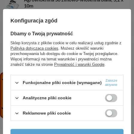
10m
29,78 zł
/
szt.
Konfiguracja zgód
Szpilka metalowa galwanizowana w kształcie "G"
32,47 zł
/
szt.
Dbamy o Twoją prywatność
Sklep korzysta z plików cookie w celu realizacji usług zgodnie z
Szpilka SOLID do agrotkanin i agrowłóknin 25cm -
Polityką dotyczącą cookies
. Możesz określić warunki
50szt.
przechowywania lub dostępu do cookie w Twojej przeglądarce.
0,65 zł
/
szt.
Więcej informacji na temat warunków i prywatności można
znaleźć także na stronie
Prywatność i warunki Google
.
Szpilka metalowa galwanizowana w kształcie "U"
48,98 zł
/
szt.
Zawsze
Funkcjonalne pliki cookie (wymagane)
aktywne
Agrotkanina antychwastowa PP, czarna UV, 70g,
0,8 x 5m
Analityczne pliki cookie
7,58 zł
/
szt.
Agrotkanina antychwastowa PP, czarna UV, 70g,
Reklamowe pliki cookie
3,2 x 5m
30,31 zł
/
szt.