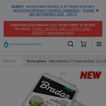
DEANTE
- WYJĄTKOWA PROMOCJA W TWOIM KOSZYKU!
-
WSZYSTKIE PRODUKTY DEANTE Z RABATEM !
-
KLIKNIJ
ABY AKTYWOWAĆ KOD - 10% !!!!
DARMOWA DOSTAWA NA CAŁY ASORTYMENT W SKLEPIE
OD 200 ZŁ
-
FERRO / DEANTE / MELT / USTM / CX80 /
CALEFFI - poznaj nasze marki!
Wstecz
Strona główna
Agrowłóknina 17 wiosenna biała, 1,6 x 