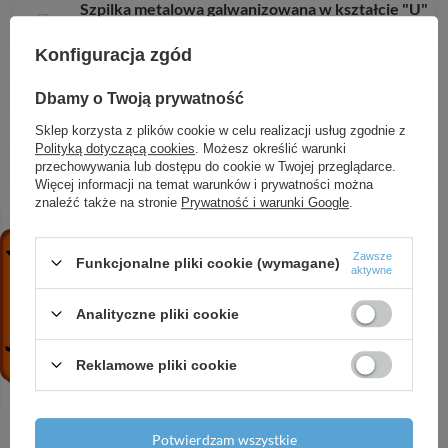
Szpilka metalowa galwanizowana w kształcie "U"
41,80 zł
/
szt.
Konfiguracja zgód
Szpilka metalowa galwanizowana w kształcie "U"
Dbamy o Twoją prywatność
54,03 zł
/
szt.
Sklep korzysta z plików cookie w celu realizacji usług zgodnie z
Agrowłóknina 80 czarna,
Polityką dotyczącą cookies
. Możesz określić warunki
przechowywania lub dostępu do cookie w Twojej przeglądarce.
10,48 zł
/
szt.
Więcej informacji na temat warunków i prywatności można
znaleźć także na stronie
Prywatność i warunki Google
.
Szpilka do mocowania agrotkanin PROSTA 15cm -
100szt.
Zawsze
17,71 zł
/
szt.
Funkcjonalne pliki cookie (wymagane)
aktywne
Agrotkanina antychwastowa PP, czarna UV, 90g,
Analityczne pliki cookie
340,30 zł
/
szt.
Reklamowe pliki cookie
Potwierdzam wszystkie
Potrzebujesz pomocy? Masz pytania?