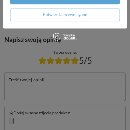
Zadaj pytanie a my odpowiemy niezwłocznie,
Zadaj pytanie
najciekawsze pytania i odpowiedzi publikując
Potwierdzam wymagane
dla innych.
Napisz swoją opinię
Twoja ocena:
5/5
Treść twojej opinii
Dodaj własne zdjęcie produktu: