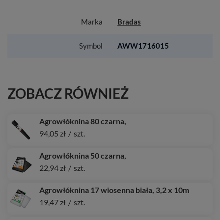
Marka
Bradas
Symbol
AWW1716015
ZOBACZ RÓWNIEŻ
Agrowłóknina 80 czarna,
94,05 zł
/
szt.
Agrowłóknina 50 czarna,
22,94 zł
/
szt.
Agrowłóknina 17 wiosenna biała, 3,2 x 10m
19,47 zł
/
szt.