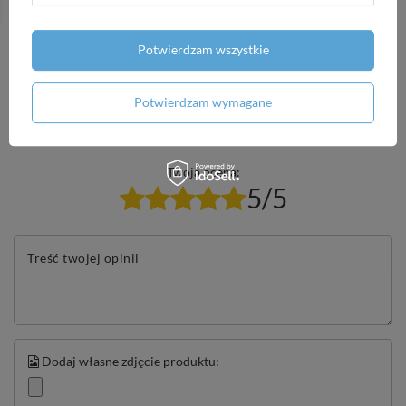
Potrzebujesz pomocy? Masz pytania?
Zadaj pytanie a my odpowiemy niezwłocznie,
Zadaj pytanie
najciekawsze pytania i odpowiedzi publikując
Potwierdzam wszystkie
dla innych.
Potwierdzam wymagane
Napisz swoją opinię
Twoja ocena:
5/5
Treść twojej opinii
Dodaj własne zdjęcie produktu: