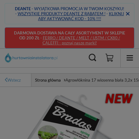
DEANTE
- WYJĄTKOWA PROMOCJA W TWOIM KOSZYKU!
-
WSZYSTKIE PRODUKTY DEANTE Z RABATEM !
-
KLIKNIJ
ABY AKTYWOWAĆ KOD - 10% !!!!
DARMOWA DOSTAWA NA CAŁY ASORTYMENT W SKLEPIE
OD 200 ZŁ
-
FERRO / DEANTE / MELT / USTM / CX80 /
CALEFFI - poznaj nasze marki!
Wstecz
Strona główna
Agrowłóknina 17 wiosenna biała 3,2x 1