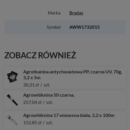
Marka
Bradas
Symbol
AWW1732015
ZOBACZ RÓWNIEŻ
Agrotkanina antychwastowa PP, czarna UV, 70g,
3,2 x 5m
30,31 zł
/
szt.
Agrowłóknina 50 czarna,
257,04 zł
/
szt.
Agrowłóknina 17 wiosenna biała, 3,2 x 100m
152,85 zł
/
szt.