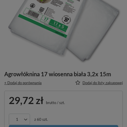
Agrowłóknina 17 wiosenna biała 3,2x 15m
+ Dodaj do porównania
Dodaj do listy zakupowej
29,72 zł
brutto
/
szt.
z
60
szt.