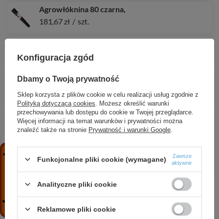
Agrowłóknina 80 czarna,
181,67 zł
/
szt.
Szpilka do tkanin, włóknin TRÓJZĄB - 17 / 5cm
0,41 zł
/
szt.
Konfiguracja zgód
Agrotkanina antychwastowa PP, czarna UV, 70g,
Dbamy o Twoją prywatność
1,6 x 15m
Sklep korzysta z plików cookie w celu realizacji usług zgodnie z
46,17 zł
/
szt.
Polityką dotyczącą cookies
. Możesz określić warunki
przechowywania lub dostępu do cookie w Twojej przeglądarce.
Agrowłóknina 80 czarna,
Więcej informacji na temat warunków i prywatności można
145,47 zł
/
szt.
znaleźć także na stronie
Prywatność i warunki Google
.
Agrowłóknina 50 zimowa biała, 1,1 x 5m
Zawsze
Funkcjonalne pliki cookie (wymagane)
9,51 zł
/
szt.
aktywne
Analityczne pliki cookie
Reklamowe pliki cookie