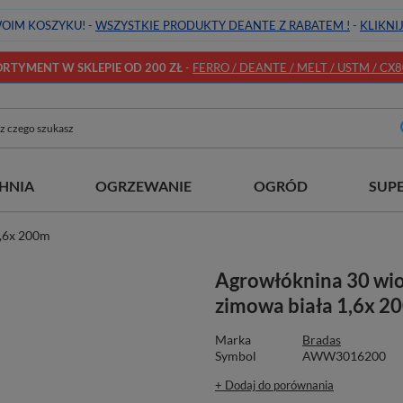
OIM KOSZYKU! -
WSZYSTKIE PRODUKTY DEANTE Z RABATEM !
-
KLIKNI
TYMENT W SKLEPIE OD 200 ZŁ
-
FERRO / DEANTE / MELT / USTM / CX80 
HNIA
OGRZEWANIE
OGRÓD
SUP
1,6x 200m
Agrowłóknina 30 wi
zimowa biała 1,6x 2
Marka
Bradas
Symbol
AWW3016200
+ Dodaj do porównania