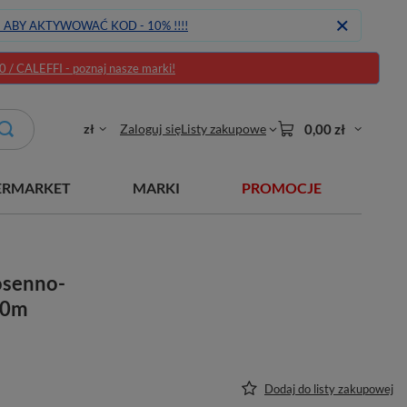
J ABY AKTYWOWAĆ KOD - 10% !!!!
/ CALEFFI - poznaj nasze marki!
zł
Zaloguj się
Listy zakupowe
0,00 zł
ERMARKET
MARKI
PROMOCJE
osenno-
00m
Dodaj do listy zakupowej