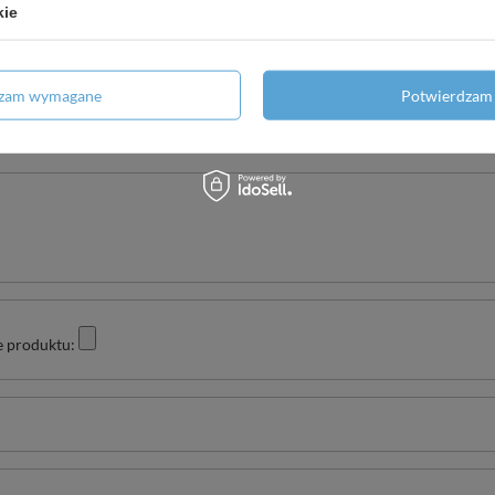
kie
dzam wymagane
Potwierdzam 
Twoja ocena:
5/5
e produktu: