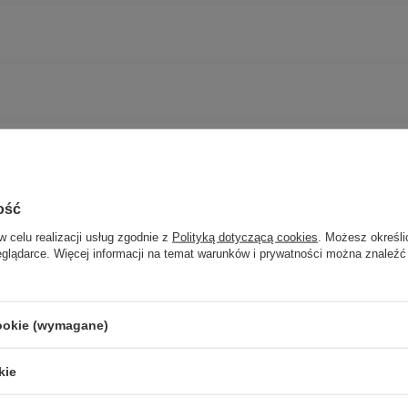
ość
w celu realizacji usług zgodnie z
Polityką dotyczącą cookies
. Możesz określi
eglądarce. Więcej informacji na temat warunków i prywatności można znaleźć
cookie (wymagane)
Potrzebujesz pomocy? Masz pytania?
Zadaj p
znie, najciekawsze pytania i odpowiedzi publikując dla innych.
kie