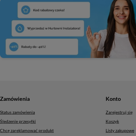
Zamówienia
Konto
Status zamówienia
Zarejestruj się
Śledzenie przesyłki
Koszyk
Chcę zareklamować produkt
Listy zakupowe