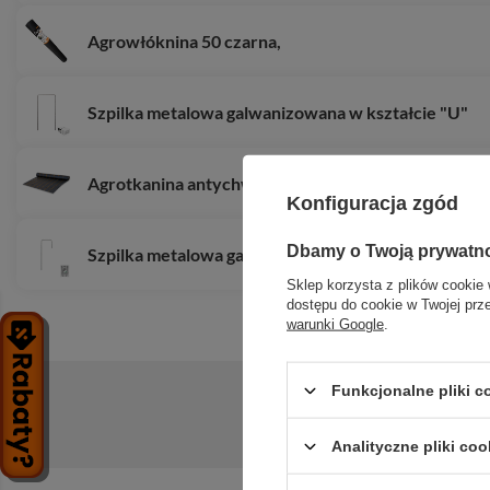
Agrowłóknina 50 czarna,
Szpilka metalowa galwanizowana w kształcie "U"
Agrotkanina antychwastowa PP, czarna UV, 90g,
Konfiguracja zgód
Dbamy o Twoją prywatn
Szpilka metalowa galwanizowana w kształcie "J"
Sklep korzysta z plików cookie 
dostępu do cookie w Twojej prz
warunki Google
.
Funkcjonalne pliki 
Zadaj pytanie a my odpowiemy niezwłoc
Analityczne pliki coo