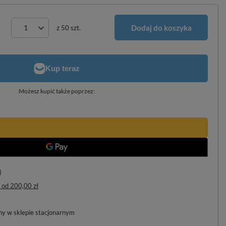
Dodaj do koszyka
z
50
szt.
Możesz kupić także poprzez:
)
od
200,00 zł
pny w sklepie stacjonarnym