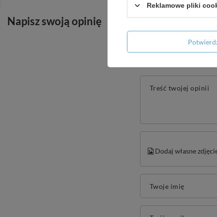
Reklamowe pliki coo
Napisz swoją opinię
Potwier
Treść twojej opinii
Dodaj własne zdjęci
Twoje imię