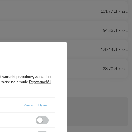
131,77 zł
/
szt.
54,83 zł
/
szt.
170,14 zł
/
szt.
23,70 zł
/
szt.
ć warunki przechowywania lub
 także na stronie
Prywatność i
Zawsze aktywne
ytanie