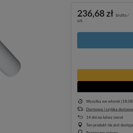
236,68 zł
brutto
/
szt.
Wysyłka
we wtorek (18.08
Darmowa i szybka dostawa
14
dni na łatwy zwrot
Ten produkt nie jest dostę
Bezpieczne zakupy