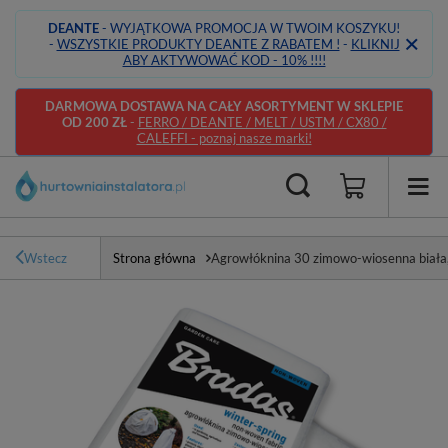
DEANTE
- WYJĄTKOWA PROMOCJA W TWOIM KOSZYKU!
-
WSZYSTKIE PRODUKTY DEANTE Z RABATEM !
-
KLIKNIJ
ABY AKTYWOWAĆ KOD - 10% !!!!
DARMOWA DOSTAWA NA CAŁY ASORTYMENT W SKLEPIE
OD 200 ZŁ
-
FERRO / DEANTE / MELT / USTM / CX80 /
CALEFFI - poznaj nasze marki!
Wstecz
Strona główna
Agrowłóknina 30 zimowo-wiosenna biała,