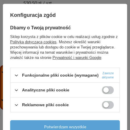
530,50 zł
/
szt.
Agrowłóknina 17 wiosenna biała, 1,1 x 10m
Konfiguracja zgód
7,61 zł
/
szt.
Dbamy o Twoją prywatność
Agrowłóknina 50 zimowa biała, 3,2 x 10m
Sklep korzysta z plików cookie w celu realizacji usług zgodnie z
45,70 zł
/
szt.
Polityką dotyczącą cookies
. Możesz określić warunki
przechowywania lub dostępu do cookie w Twojej przeglądarce.
Więcej informacji na temat warunków i prywatności można
Agrowłóknina 50 czarna,
znaleźć także na stronie
Prywatność i warunki Google
.
45,54 zł
/
szt.
Agrowłóknina 50 czarna,
Zawsze
Funkcjonalne pliki cookie (wymagane)
aktywne
96,76 zł
/
szt.
Analityczne pliki cookie
Agrotkanina antychwastowa PP, czarna UV, 90g,
127,15 zł
/
szt.
Reklamowe pliki cookie
Potwierdzam wszystkie