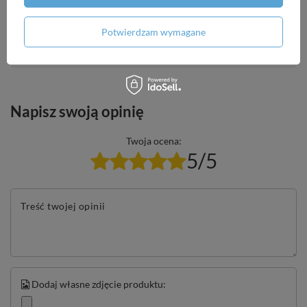
Potrzebujesz pomocy? Masz pytania?
Potwierdzam wymagane
Zadaj pytanie a my odpowiemy niezwłocznie,
Zadaj pytanie
najciekawsze pytania i odpowiedzi publikując
dla innych.
Napisz swoją opinię
Twoja ocena:
5/5
Treść twojej opinii
Dodaj własne zdjęcie produktu: