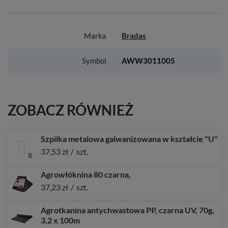
Marka
Bradas
Symbol
AWW3011005
ZOBACZ RÓWNIEŻ
Szpilka metalowa galwanizowana w kształcie "U"
37,53 zł
/
szt.
Agrowłóknina 80 czarna,
37,23 zł
/
szt.
Agrotkanina antychwastowa PP, czarna UV, 70g,
3,2 x 100m