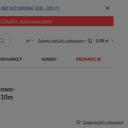
J ABY AKTYWOWAĆ KOD - 10% !!!!
CALEFFI - poznaj nasze marki!
zł
Zaloguj się
Listy zakupowe
0,00 zł
ERMARKET
MARKI
PROMOCJE
mowo-
x 10m
Dodaj do listy zakupowej