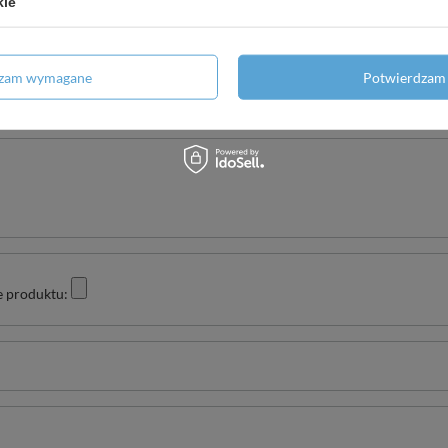
kie
Twoja ocena:
dzam wymagane
Potwierdzam 
5/5
e produktu: