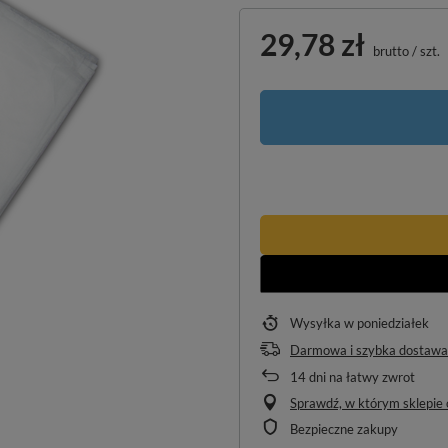
29,78 zł
brutto
/
szt.
Wysyłka
w poniedziałek
Darmowa i szybka dostawa
14
dni na łatwy zwrot
Sprawdź, w którym sklepie o
Bezpieczne zakupy