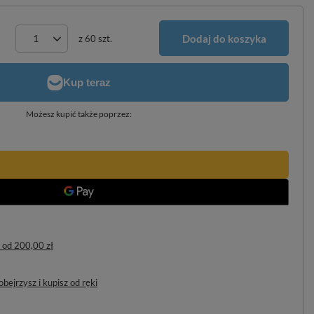
Dodaj do koszyka
z
60
szt.
Możesz kupić także poprzez:
od
200,00 zł
bejrzysz i kupisz od ręki