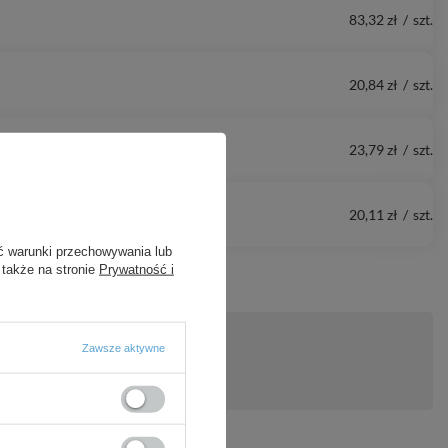
83,32 zł
/
szt.
20,84 zł
/
szt.
23,79 zł
/
szt.
20,11 zł
/
szt.
ć warunki przechowywania lub
 także na stronie
Prywatność i
Zawsze aktywne
ytanie