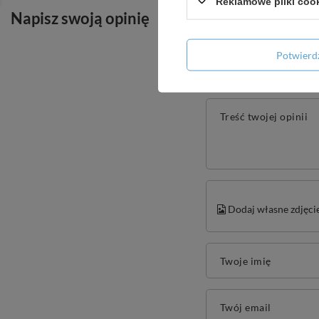
Reklamowe pliki coo
Napisz swoją opinię
Potwier
Treść twojej opinii
Dodaj własne zdjęci
Twoje imię
Twój email