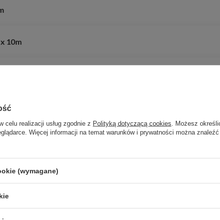
0m
 x 10m
ość
w celu realizacji usług zgodnie z
Polityką dotyczącą cookies
. Możesz określi
eglądarce. Więcej informacji na temat warunków i prywatności można znaleźć
Potrzebujesz pomocy? Masz pytania?
cookie (wymagane)
Zadaj p
znie, najciekawsze pytania i odpowiedzi publikując dla innych.
kie