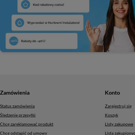
Zamówienia
Konto
Status zamówienia
Zarejestruj się
Śledzenie przesyłki
Koszyk
Chcę zareklamować produkt
Listy zakupowe
Chcę odstąpić od umowy
Lista zakupion