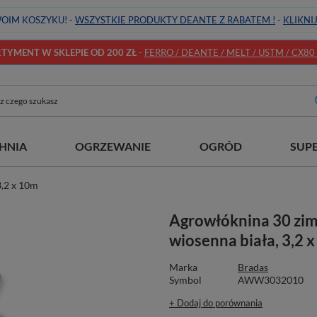
OIM KOSZYKU! -
WSZYSTKIE PRODUKTY DEANTE Z RABATEM !
-
KLIKNI
YMENT W SKLEPIE OD 200 ZŁ
-
FERRO / DEANTE / MELT / USTM / CX80 / 
HNIA
OGRZEWANIE
OGRÓD
SUP
,2 x 10m
Agrowłóknina 30 zi
wiosenna biała, 3,2 
Marka
Bradas
Symbol
AWW3032010
+ Dodaj do porównania