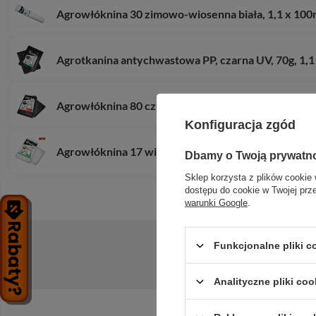
Agrowłóknina 30 zimowo-wiosenna biała, 1,1 x 10
Agrotkanina antychwastowa PP, czarna UV, 70g, 1,1
Agrowłóknina 80 czarna,
Konfiguracja zgód
Agrowłóknina 17 wiosenna biała, 1,6 x 20m
Dbamy o Twoją prywatn
Sklep korzysta z plików cookie 
dostępu do cookie w Twojej prz
warunki Google
.
Funkcjonalne pliki 
Zadaj pytanie a my odpowiemy niezwłoc
Analityczne pliki coo