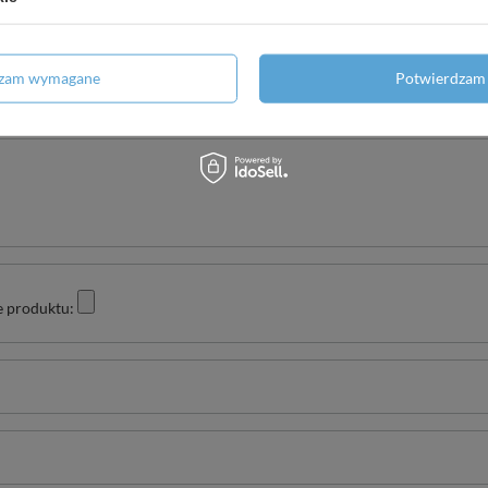
Twoja ocena:
dzam wymagane
Potwierdzam 
5/5
e produktu: