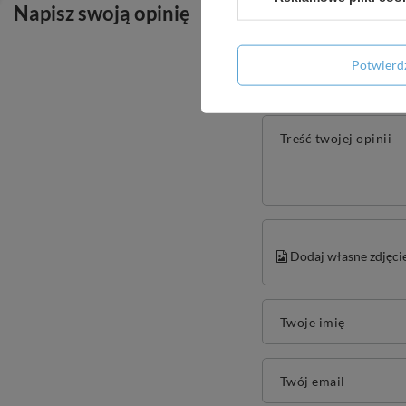
Napisz swoją opinię
Potwier
Treść twojej opinii
Dodaj własne zdjęci
Twoje imię
Twój email