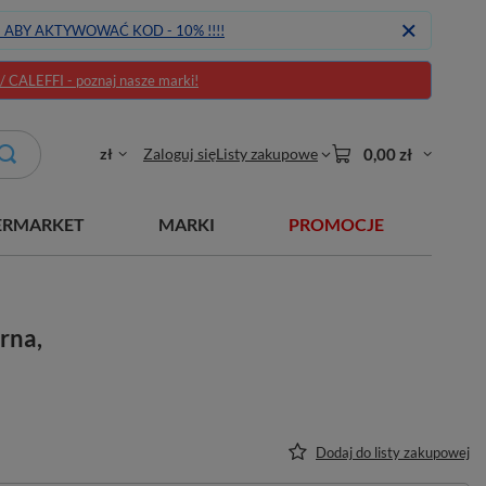
J ABY AKTYWOWAĆ KOD - 10% !!!!
CALEFFI - poznaj nasze marki!
zł
Zaloguj się
Listy zakupowe
0,00 zł
ERMARKET
MARKI
PROMOCJE
rna,
Dodaj do listy zakupowej