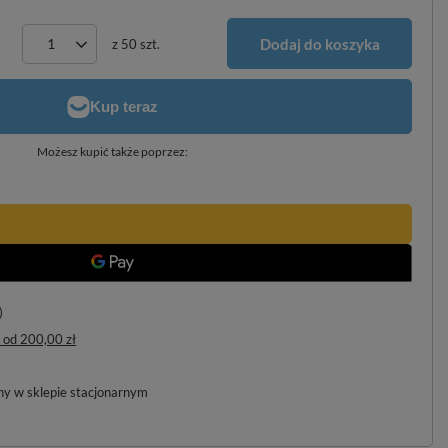
Dodaj do koszyka
z
50
szt.
Możesz kupić także poprzez:
)
od
200,00 zł
pny w sklepie stacjonarnym