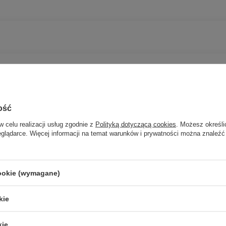
ość
w celu realizacji usług zgodnie z
Polityką dotyczącą cookies
. Możesz określi
eglądarce. Więcej informacji na temat warunków i prywatności można znaleźć
Potrzebujesz pomocy? Masz pytania?
cookie (wymagane)
Zadaj p
znie, najciekawsze pytania i odpowiedzi publikując dla innych.
kie
kie