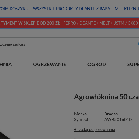
OIM KOSZYKU! -
WSZYSTKIE PRODUKTY DEANTE Z RABATEM !
-
KLIKNI
YMENT W SKLEPIE OD 200 ZŁ
-
FERRO / DEANTE / MELT / USTM / CX80 / 
HNIA
OGRZEWANIE
OGRÓD
SUP
Agrowłóknina 50 cza
Marka
Bradas
Symbol
AWB5016010
+ Dodaj do porównania