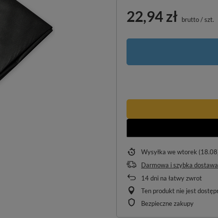
22,94 zł
brutto
/
szt.
Wysyłka
we wtorek (18.08
Darmowa i szybka dostawa
14
dni na łatwy zwrot
Ten produkt nie jest dostę
Bezpieczne zakupy