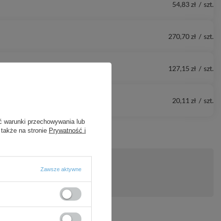
54,83 zł
/
szt.
270,70 zł
/
szt.
127,15 zł
/
szt.
20,11 zł
/
szt.
ć warunki przechowywania lub
 także na stronie
Prywatność i
Zawsze aktywne
ytanie