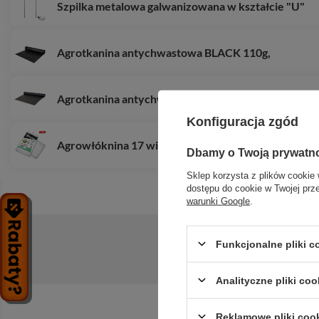
Szpilka metalowa galwanizowana w kształcie "U"
Agrotkanina antychwastowa BLACK 110g,
Agrotkanina antychwastowa PP, czarna UV, 90g,
Konfiguracja zgód
Agrowłóknina 17 wiosenna biała, 1,6 x 20m
Dbamy o Twoją prywatn
Sklep korzysta z plików cookie 
dostępu do cookie w Twojej prz
warunki Google
.
Funkcjonalne pliki 
Zadaj pytanie a my odpowiemy niezwłoc
Analityczne pliki coo
Reklamowe pliki coo