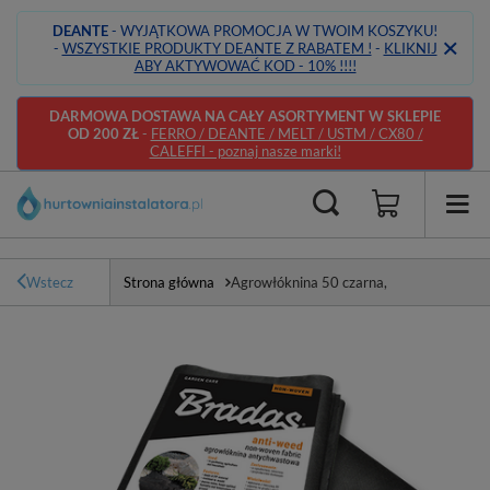
DEANTE
- WYJĄTKOWA PROMOCJA W TWOIM KOSZYKU!
-
WSZYSTKIE PRODUKTY DEANTE Z RABATEM !
-
KLIKNIJ
ABY AKTYWOWAĆ KOD - 10% !!!!
DARMOWA DOSTAWA NA CAŁY ASORTYMENT W SKLEPIE
OD 200 ZŁ
-
FERRO / DEANTE / MELT / USTM / CX80 /
CALEFFI - poznaj nasze marki!
Wstecz
Strona główna
Agrowłóknina 50 czarna,