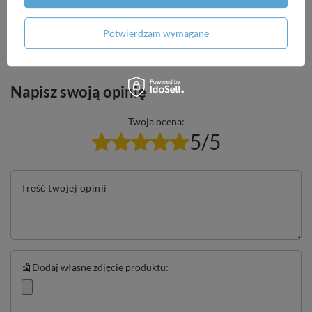
Zadaj pytanie a my odpowiemy niezwłocznie,
Zadaj pytanie
najciekawsze pytania i odpowiedzi publikując
dla innych.
Potwierdzam wymagane
Napisz swoją opinię
Twoja ocena:
5/5
Treść twojej opinii
Dodaj własne zdjęcie produktu: