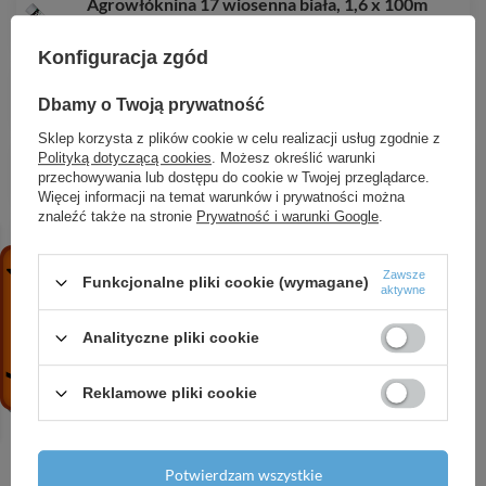
Agrowłóknina 17 wiosenna biała, 1,6 x 100m
76,16 zł
/
szt.
Konfiguracja zgód
Agrowłóknina 80 czarna,
Dbamy o Twoją prywatność
300,27 zł
/
szt.
Sklep korzysta z plików cookie w celu realizacji usług zgodnie z
Szpilka metalowa galwanizowana w kształcie "J"
Polityką dotyczącą cookies
. Możesz określić warunki
przechowywania lub dostępu do cookie w Twojej przeglądarce.
31,41 zł
/
szt.
Więcej informacji na temat warunków i prywatności można
znaleźć także na stronie
Prywatność i warunki Google
.
Agrowłóknina 80 czarna,
19,15 zł
/
szt.
Zawsze
Funkcjonalne pliki cookie (wymagane)
aktywne
Agrotkanina antychwastowa PP, czarna UV, 70g,
2,0 x 5m
Analityczne pliki cookie
19,24 zł
/
szt.
Reklamowe pliki cookie
Potrzebujesz pomocy? Masz pytania?
Potwierdzam wszystkie