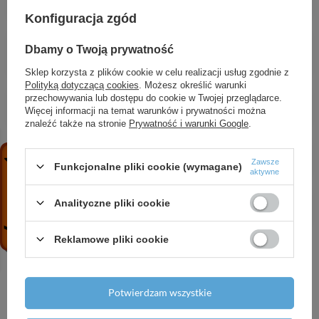
8,52 zł
/
szt.
Konfiguracja zgód
Agrowłóknina 30 zimowo-wiosenna biała, 1,6 x
Dbamy o Twoją prywatność
10m
14,96 zł
/
szt.
Sklep korzysta z plików cookie w celu realizacji usług zgodnie z
Polityką dotyczącą cookies
. Możesz określić warunki
Agrowłóknina 50 czarna,
przechowywania lub dostępu do cookie w Twojej przeglądarce.
Więcej informacji na temat warunków i prywatności można
96,76 zł
/
szt.
znaleźć także na stronie
Prywatność i warunki Google
.
Szpilka metalowa galwanizowana w kształcie "U"
37,53 zł
/
szt.
Zawsze
Funkcjonalne pliki cookie (wymagane)
aktywne
Szpilka metalowa galwanizowana w kształcie "U"
Analityczne pliki cookie
10,26 zł
/
szt.
Reklamowe pliki cookie
Potwierdzam wszystkie
Potrzebujesz pomocy? Masz pytania?
Zadaj pytanie a my odpowiemy niezwłocznie,