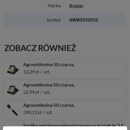
Marka
Bradas
Symbol
AWB5032010
ZOBACZ RÓWNIEŻ
Agrowłóknina 50 czarna,
12,39 zł
/
szt.
Agrowłóknina 50 czarna,
22,94 zł
/
szt.
Agrowłóknina 50 czarna,
390,13 zł
/
szt.
Szpilka metalowa galwanizowana w kształcie "U"