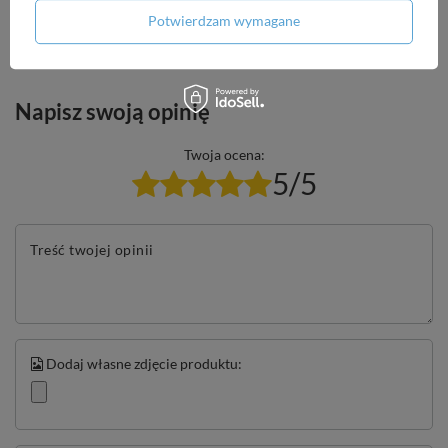
Zadaj pytanie
najciekawsze pytania i odpowiedzi publikując
Potwierdzam wymagane
dla innych.
Napisz swoją opinię
Twoja ocena:
5/5
Treść twojej opinii
Dodaj własne zdjęcie produktu: