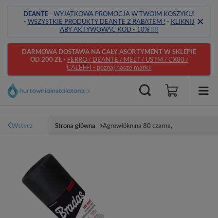
DEANTE
- WYJĄTKOWA PROMOCJA W TWOIM KOSZYKU!
-
WSZYSTKIE PRODUKTY DEANTE Z RABATEM !
-
KLIKNIJ
ABY AKTYWOWAĆ KOD - 10% !!!!
DARMOWA DOSTAWA NA CAŁY ASORTYMENT W SKLEPIE
OD 200 ZŁ
-
FERRO / DEANTE / MELT / USTM / CX80 /
CALEFFI - poznaj nasze marki!
Wstecz
Strona główna
Agrowłóknina 80 czarna,