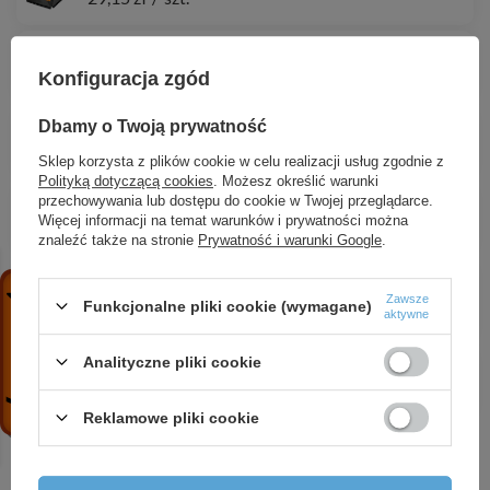
Agrowłóknina 50 czarna,
12,71 zł
/
szt.
Konfiguracja zgód
Agrotkanina antychwastowa BLACK 110g,
Dbamy o Twoją prywatność
324,83 zł
/
szt.
Sklep korzysta z plików cookie w celu realizacji usług zgodnie z
Polityką dotyczącą cookies
. Możesz określić warunki
Agrowłóknina 50 czarna,
przechowywania lub dostępu do cookie w Twojej przeglądarce.
Więcej informacji na temat warunków i prywatności można
96,76 zł
/
szt.
znaleźć także na stronie
Prywatność i warunki Google
.
Szpilka MOWER BORD do mocowania przewodu
granicznego
Zawsze
Funkcjonalne pliki cookie (wymagane)
aktywne
0,22 zł
/
szt.
Analityczne pliki cookie
Agrotkanina antychwastowa BLACK 135g,
342,94 zł
/
szt.
Reklamowe pliki cookie