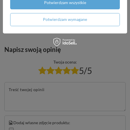
Potwierdzam wszystkie
Potrzebujesz pomocy? Masz pytania?
Zadaj pytanie a my odpowiemy niezwłocznie,
Potwierdzam wymagane
Zadaj pytanie
najciekawsze pytania i odpowiedzi publikując
dla innych.
Napisz swoją opinię
Twoja ocena:
5/5
Treść twojej opinii
Dodaj własne zdjęcie produktu: