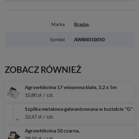
Marka
Bradas
Symbol
AWB8010050
ZOBACZ RÓWNIEŻ
Agrowłóknina 17 wiosenna biała, 3,2 x 5m
10,80 zł
/
szt.
Szpilka metalowa galwanizowana w kształcie "G"
32,47 zł
/
szt.
Agrowłóknina 50 czarna,
29,15 zł
/
szt.