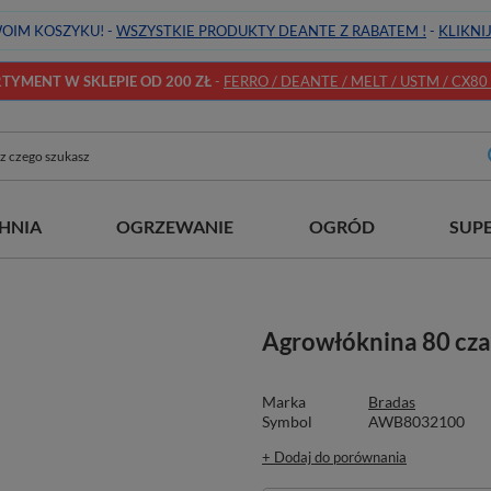
OIM KOSZYKU! -
WSZYSTKIE PRODUKTY DEANTE Z RABATEM !
-
KLIKNI
YMENT W SKLEPIE OD 200 ZŁ
-
FERRO / DEANTE / MELT / USTM / CX80 / 
HNIA
OGRZEWANIE
OGRÓD
SUP
Agrowłóknina 80 cza
Marka
Bradas
Symbol
AWB8032100
+ Dodaj do porównania