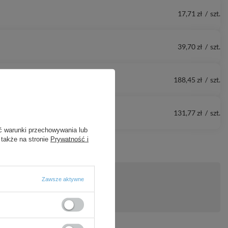
17,71 zł
/
szt.
39,70 zł
/
szt.
188,45 zł
/
szt.
131,77 zł
/
szt.
ć warunki przechowywania lub
 także na stronie
Prywatność i
Zawsze aktywne
ytanie