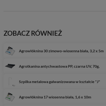
ZOBACZ RÓWNIEŻ
Agrowłóknina 30 zimowo-wiosenna biała, 3,2 x 5m
Agrotkanina antychwastowa PP, czarna UV, 70g,
Szpilka metalowa galwanizowana w kształcie "J"
Agrowłóknina 17 wiosenna biała, 1,6 x 10m