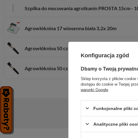
Szpilka do mocowania agrotkanin PROSTA 15cm - 1
Agrowłóknina 17 wiosenna biała 3,2x 20m
Agrowłóknina 50 czarna,
Konfiguracja zgód
Agrowłóknina 50 czarna,
Dbamy o Twoją prywatn
Sklep korzysta z plików cookie 
dostępu do cookie w Twojej prz
warunki Google
.
Funkcjonalne pliki 
Zadaj pytanie a my odpowiemy niezwłoc
Analityczne pliki coo