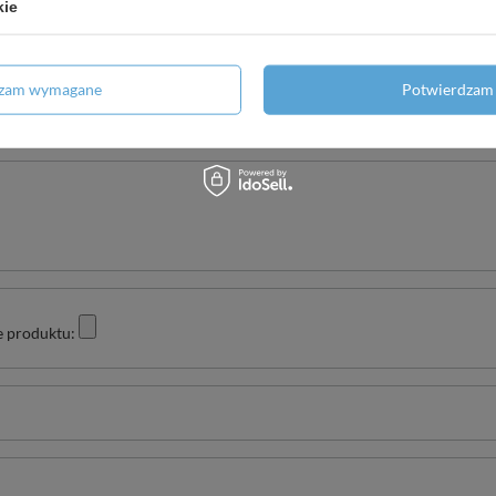
kie
Twoja ocena:
dzam wymagane
Potwierdzam 
5/5
e produktu: