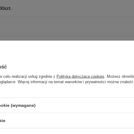
00szt.
ość
w celu realizacji usług zgodnie z
Polityką dotyczącą cookies
. Możesz określi
eglądarce. Więcej informacji na temat warunków i prywatności można znaleźć
Potrzebujesz pomocy? Masz pytania?
cookie (wymagane)
Zadaj p
znie, najciekawsze pytania i odpowiedzi publikując dla innych.
kie