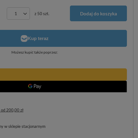
Dodaj do koszyka
z
50
szt.
Możesz kupić także poprzez:
od
200,00 zł
pny w sklepie stacjonarnym