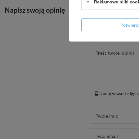
Reklamowe pliki coo
Napisz swoją opinię
Potwier
Treść twojej opinii
Dodaj własne zdjęci
Twoje imię
Twój email