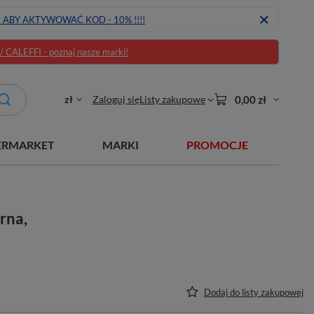
J ABY AKTYWOWAĆ KOD - 10% !!!!
CALEFFI - poznaj nasze marki!
zł
Zaloguj się
Listy zakupowe
0,00 zł
ERMARKET
MARKI
PROMOCJE
rna,
Dodaj do listy zakupowej