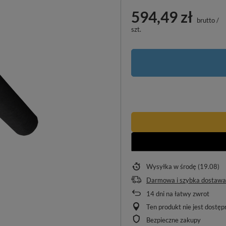
594,49 zł
brutto
/
szt.
Wysyłka
w środę (19.08)
Darmowa i szybka dostawa
14
dni na łatwy zwrot
Ten produkt nie jest dostę
Bezpieczne zakupy