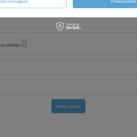
dzam wymagane
Potwierdzam 
e produktu:
Wyślij opinię