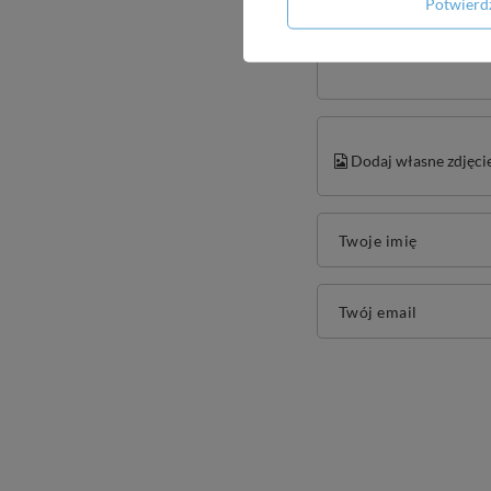
Potwier
Treść twojej opinii
Dodaj własne zdjęci
Twoje imię
Twój email