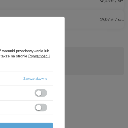
56,43 zł
/
szt.
19,07 zł
/
szt.
ć warunki przechowywania lub
 także na stronie
Prywatność i
ytanie
Zawsze aktywne