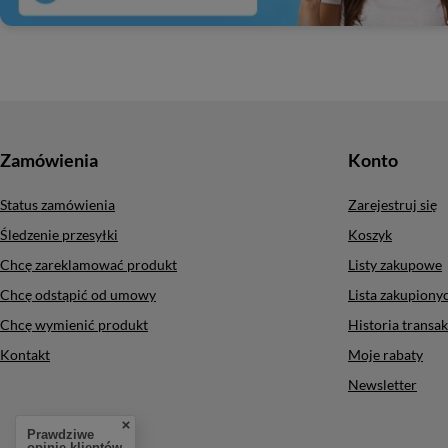
Zamówienia
Konto
Status zamówienia
Zarejestruj się
Śledzenie przesyłki
Koszyk
Chcę zareklamować produkt
Listy zakupowe
Chcę odstąpić od umowy
Lista zakupion
Chcę wymienić produkt
Historia transak
Kontakt
Moje rabaty
Newsletter
Prawdziwe
opinie klientów