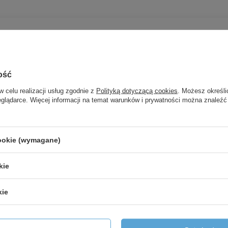
ość
w celu realizacji usług zgodnie z
Polityką dotyczącą cookies
. Możesz określi
Potrzebujesz pomocy? Masz pytania?
eglądarce. Więcej informacji na temat warunków i prywatności można znaleźć
Zadaj p
znie, najciekawsze pytania i odpowiedzi publikując dla innych.
cookie (wymagane)
kie
Twoja ocena:
kie
5/5