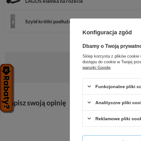
LAGOS klamka na rozecie
Szyld krótki podłużny wkładka
Konfiguracja zgód
Dbamy o Twoją prywatn
Sklep korzysta z plików cookie 
dostępu do cookie w Twojej prz
warunki Google
.
Zadaj pytanie a my odpowiemy niezwłoc
Funkcjonalne pliki 
Napisz swoją opinię
Analityczne pliki coo
Reklamowe pliki coo