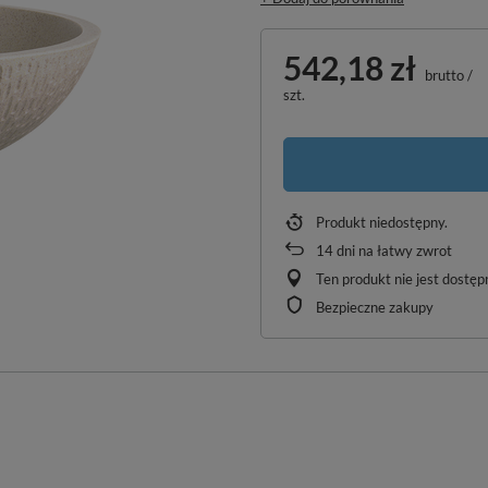
542,18 zł
brutto
/
szt.
Produkt niedostępny
14
dni na łatwy zwrot
Ten produkt nie jest dostę
Bezpieczne zakupy