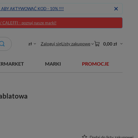
J ABY AKTYWOWAĆ KOD - 10% !!!!
CALEFFI - poznaj nasze marki!
zł
Zaloguj się
Listy zakupowe
0,00 zł
ERMARKET
MARKI
PROMOCJE
ablatowa
Dodaj do listy zakupowej