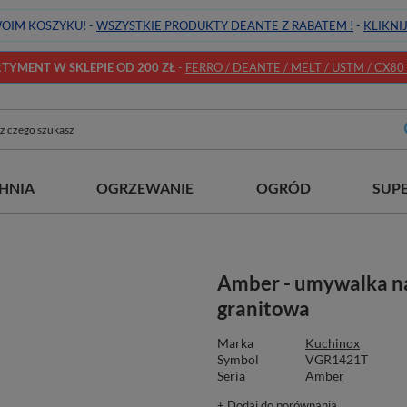
OIM KOSZYKU! -
WSZYSTKIE PRODUKTY DEANTE Z RABATEM !
-
KLIKNI
YMENT W SKLEPIE OD 200 ZŁ
-
FERRO / DEANTE / MELT / USTM / CX80 / 
HNIA
OGRZEWANIE
OGRÓD
SUP
Amber - umywalka n
granitowa
Marka
Kuchinox
Symbol
VGR1421T
Seria
Amber
+ Dodaj do porównania