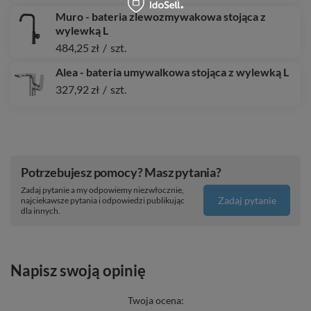
Muro - bateria zlewozmywakowa stojąca z
wylewką L
484,25 zł
/
szt.
Alea - bateria umywalkowa stojąca z wylewką L
327,92 zł
/
szt.
Potrzebujesz pomocy? Masz pytania?
Zadaj pytanie a my odpowiemy niezwłocznie,
Zadaj pytanie
najciekawsze pytania i odpowiedzi publikując
dla innych.
Napisz swoją opinię
Twoja ocena: