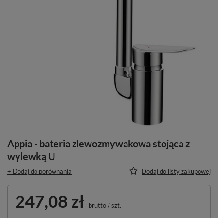
Appia - bateria zlewozmywakowa stojąca z
wylewką U
+ Dodaj do porównania
Dodaj do listy zakupowej
247,08 zł
brutto
/
szt.