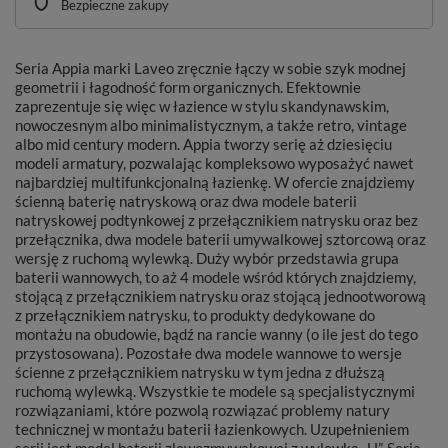
Bezpieczne zakupy
Seria Appia marki Laveo zręcznie łączy w sobie szyk modnej
geometrii i łagodność form organicznych. Efektownie
zaprezentuje się więc w łazience w stylu skandynawskim,
nowoczesnym albo minimalistycznym, a także retro, vintage
albo mid century modern. Appia tworzy serię aż dziesięciu
modeli armatury, pozwalając kompleksowo wyposażyć nawet
najbardziej multifunkcjonalną łazienkę. W ofercie znajdziemy
ścienną baterię natryskową oraz dwa modele baterii
natryskowej podtynkowej z przełącznikiem natrysku oraz bez
przełącznika, dwa modele baterii umywalkowej sztorcową oraz
wersję z ruchomą wylewką. Duży wybór przedstawia grupa
baterii wannowych, to aż 4 modele wśród których znajdziemy,
stojącą z przełącznikiem natrysku oraz stojącą jednootworową
z przełącznikiem natrysku, to produkty dedykowane do
montażu na obudowie, bądź na rancie wanny (o ile jest do tego
przystosowana). Pozostałe dwa modele wannowe to wersje
ścienne z przełącznikiem natrysku w tym jedna z dłuższą
ruchomą wylewką. Wszystkie te modele są specjalistycznymi
rozwiązaniami, które pozwolą rozwiązać problemy natury
technicznej w montażu baterii łazienkowych. Uzupełnieniem