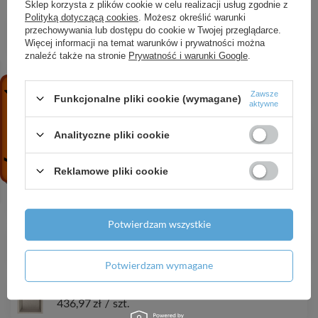
Sklep korzysta z plików cookie w celu realizacji usług zgodnie z
Polityką dotyczącą cookies
. Możesz określić warunki
Muro - kolumna natryskowa z baterią
przechowywania lub dostępu do cookie w Twojej przeglądarce.
1 876,00 zł
/
szt.
Więcej informacji na temat warunków i prywatności można
znaleźć także na stronie
Prywatność i warunki Google
.
Lomami - umywalka nablatowa ceramiczna z
miejscem na baterię
Zawsze
Funkcjonalne pliki cookie (wymagane)
281,40 zł
/
szt.
aktywne
Desna - umywalka nablatowa ceramiczna
Analityczne pliki cookie
411,04 zł
/
szt.
Reklamowe pliki cookie
Toro - bateria zlewozmywakowa z wyciąganą
wylewką
465,95 zł
/
szt.
Potwierdzam wszystkie
Rhea - bateria zlewozmywakowa stojąca
515,52 zł
/
szt.
Potwierdzam wymagane
Chichi - zlewozmywak 1-komorowy
436,97 zł
/
szt.