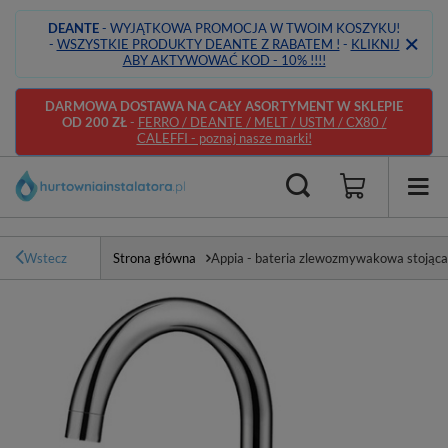
DEANTE
- WYJĄTKOWA PROMOCJA W TWOIM KOSZYKU!
-
WSZYSTKIE PRODUKTY DEANTE Z RABATEM !
-
KLIKNIJ
ABY AKTYWOWAĆ KOD - 10% !!!!
DARMOWA DOSTAWA NA CAŁY ASORTYMENT W SKLEPIE
OD 200 ZŁ
-
FERRO / DEANTE / MELT / USTM / CX80 /
CALEFFI - poznaj nasze marki!
Wstecz
Strona główna
Appia - bateria zlewozmywakowa stojąc