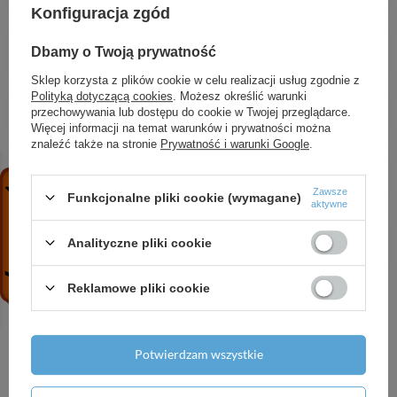
Konfiguracja zgód
ALANIS bateria bidetowa stojąca z korkiem
Dbamy o Twoją prywatność
340,88 zł
/
szt.
Sklep korzysta z plików cookie w celu realizacji usług zgodnie z
Polityką dotyczącą cookies
. Możesz określić warunki
Amber - umywalka nablatowa granitowa
przechowywania lub dostępu do cookie w Twojej przeglądarce.
542,18 zł
/
szt.
Więcej informacji na temat warunków i prywatności można
znaleźć także na stronie
Prywatność i warunki Google
.
BORGO bateria umywalkowa ścienna
192,18 zł
/
szt.
Zawsze
Funkcjonalne pliki cookie (wymagane)
aktywne
CENTO bateria zlewozmywakowa stojąca z
wylewką U
Analityczne pliki cookie
242,51 zł
/
szt.
Reklamowe pliki cookie
Potwierdzam wszystkie
Potrzebujesz pomocy? Masz pytania?
Zadaj pytanie a my odpowiemy niezwłocznie,
Zadaj pytanie
najciekawsze pytania i odpowiedzi publikując