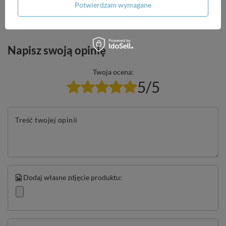
Potwierdzam wymagane
dla innych.
Napisz swoją opinię
Twoja ocena:
5/5
Treść twojej opinii
Dodaj własne zdjęcie produktu: