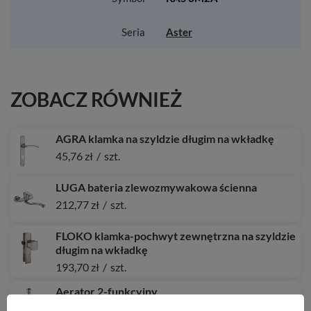
Seria
Aster
ZOBACZ RÓWNIEŻ
AGRA klamka na szyldzie długim na wkładkę
45,76 zł
/
szt.
LUGA bateria zlewozmywakowa ścienna
212,77 zł
/
szt.
FLOKO klamka-pochwyt zewnętrzna na szyldzie
długim na wkładkę
193,70 zł
/
szt.
Aerator 2-funkcyjny
38,89 zł
/
szt.