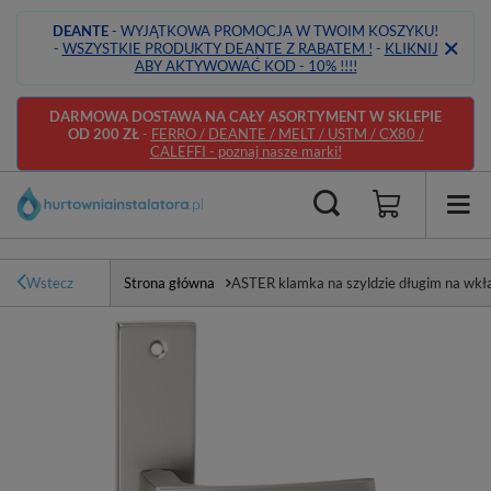
DEANTE
- WYJĄTKOWA PROMOCJA W TWOIM KOSZYKU!
-
WSZYSTKIE PRODUKTY DEANTE Z RABATEM !
-
KLIKNIJ
ABY AKTYWOWAĆ KOD - 10% !!!!
DARMOWA DOSTAWA NA CAŁY ASORTYMENT W SKLEPIE
OD 200 ZŁ
-
FERRO / DEANTE / MELT / USTM / CX80 /
CALEFFI - poznaj nasze marki!
Wstecz
Strona główna
ASTER klamka na szyldzie długim na wkł