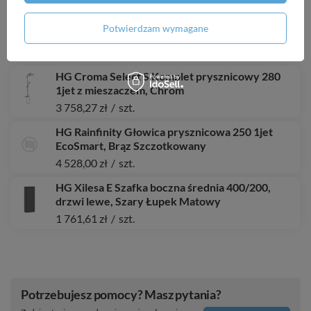
HG Tecturis S Jednouchwytowa bateria
umywalkowa 150 Fine CoolStart EcoSmart+ bez
Potwierdzam wymagane
kompletu odpływowego, Brąz Szczotkowany
1 530,00 zł
/
szt.
HG Croma Select S Komplet prysznicowy 280
1jet z mieszaczem, Chrom
3 758,27 zł
/
szt.
HG Rainfinity Głowica prysznicowa 250 1jet
EcoSmart, Brąz Szczotkowany
4 528,00 zł
/
szt.
HG Xilesa E Szafka boczna średnia 400/200,
drzwi lewe, Szary Łupek Matowy
1 761,61 zł
/
szt.
Potrzebujesz pomocy? Masz pytania?