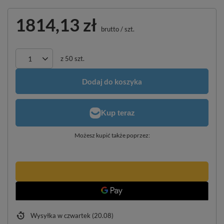
1814,13 zł
brutto
/
szt.
z
50
szt.
Dodaj do koszyka
Możesz kupić także poprzez:
Wysyłka
w czwartek (20.08)