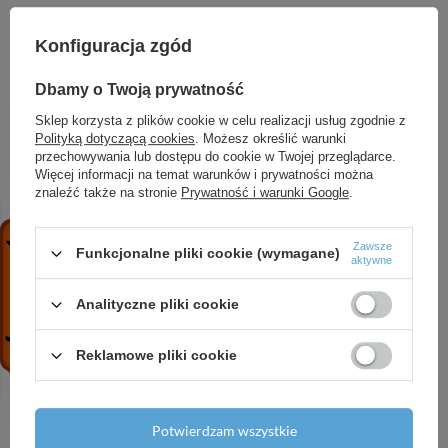
ZOBACZ RÓWNIEŻ
Konfiguracja zgód
Dbamy o Twoją prywatność
HG Xelu Q Blat 980/550 z wycięciem na środku
Sklep korzysta z plików cookie w celu realizacji usług zgodnie z
pod umywalkę nablatową bez otworu na baterię,
Polityką dotyczącą cookies
. Możesz określić warunki
Ciemny Orzech
przechowywania lub dostępu do cookie w Twojej przeglądarce.
1 983,74 zł
/
szt.
Więcej informacji na temat warunków i prywatności można
znaleźć także na stronie
Prywatność i warunki Google
.
AX Universal Softsquare Półka 150, Chrom
753,38 zł
/
szt.
Zawsze
Funkcjonalne pliki cookie (wymagane)
aktywne
HG Metris S Elektroniczna bateria umywalkowa
ze wstępną regulacją temperatury, zasilana z sieci
Analityczne pliki cookie
230 V, Chrom
3 414,73 zł
/
szt.
Reklamowe pliki cookie
HG sBox Element zewnętrzny, prostokątny,
Chrom
1 507,61 zł
/
szt.
Potwierdzam wszystkie