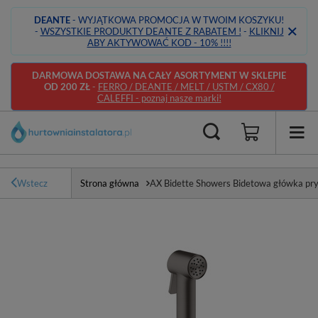
DEANTE
- WYJĄTKOWA PROMOCJA W TWOIM KOSZYKU!
-
WSZYSTKIE PRODUKTY DEANTE Z RABATEM !
-
KLIKNIJ
ABY AKTYWOWAĆ KOD - 10% !!!!
DARMOWA DOSTAWA NA CAŁY ASORTYMENT W SKLEPIE
OD 200 ZŁ
-
FERRO / DEANTE / MELT / USTM / CX80 /
CALEFFI - poznaj nasze marki!
Wstecz
Strona główna
AX Bidette Showers Bidetowa główka pry