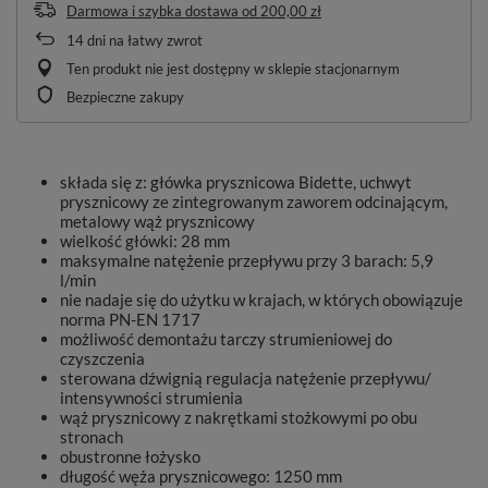
Darmowa i szybka dostawa
od
200,00 zł
14
dni na łatwy zwrot
Ten produkt nie jest dostępny w sklepie stacjonarnym
Bezpieczne zakupy
składa się z: główka prysznicowa Bidette, uchwyt
prysznicowy ze zintegrowanym zaworem odcinającym,
metalowy wąż prysznicowy
wielkość główki: 28 mm
maksymalne natężenie przepływu przy 3 barach: 5,9
l/min
nie nadaje się do użytku w krajach, w których obowiązuje
norma PN-EN 1717
możliwość demontażu tarczy strumieniowej do
czyszczenia
sterowana dźwignią regulacja natężenie przepływu/
intensywności strumienia
wąż prysznicowy z nakrętkami stożkowymi po obu
stronach
obustronne łożysko
długość węża prysznicowego: 1250 mm