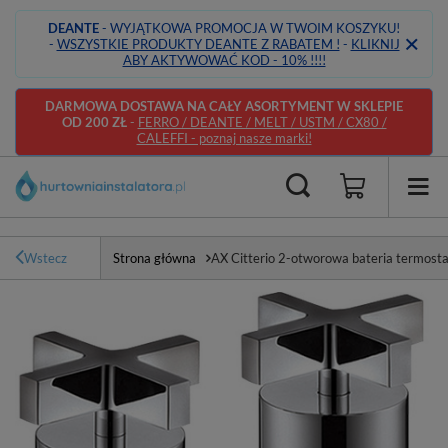
DEANTE
- WYJĄTKOWA PROMOCJA W TWOIM KOSZYKU!
-
WSZYSTKIE PRODUKTY DEANTE Z RABATEM !
-
KLIKNIJ
ABY AKTYWOWAĆ KOD - 10% !!!!
DARMOWA DOSTAWA NA CAŁY ASORTYMENT W SKLEPIE
OD 200 ZŁ
-
FERRO / DEANTE / MELT / USTM / CX80 /
CALEFFI - poznaj nasze marki!
Wstecz
Strona główna
AX Citterio 2-otworowa bateria termost