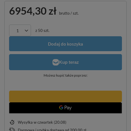
6954,30 zł
brutto
/
szt.
z
50
szt.
Dodaj do koszyka
Możesz kupić także poprzez:
Wysyłka
w czwartek (20.08)
Darmowa i szybka dostawa
od
200,00 zł