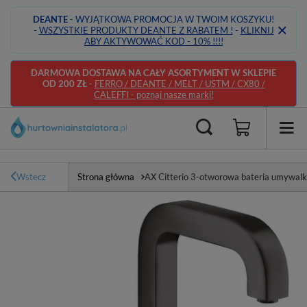
DEANTE
- WYJĄTKOWA PROMOCJA W TWOIM KOSZYKU!
-
WSZYSTKIE PRODUKTY DEANTE Z RABATEM !
-
KLIKNIJ
ABY AKTYWOWAĆ KOD - 10% !!!!
DARMOWA DOSTAWA NA CAŁY ASORTYMENT W SKLEPIE
OD 200 ZŁ
-
FERRO / DEANTE / MELT / USTM / CX80 /
CALEFFI - poznaj nasze marki!
Wstecz
Strona główna
AX Citterio 3-otworowa bateria umywal