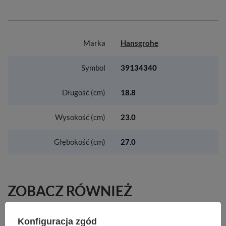
Marka
Hansgrohe
Symbol
39134340
Długość (cm)
18.8
Wysokość (cm)
23.0
Głębokość (cm)
27.0
ZOBACZ RÓWNIEŻ
HG Xelu Q Umywalka wpuszczana w blat
Konfiguracja zgód