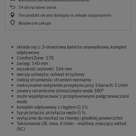
14
dni na łatwy zwrot
Ten produkt nie jest dostępny w sklepie stacjonarnym
Bezpieczne zakupy
składa się z: 3-otworowa bateria umywalkowa, komplet
odpływowy
ComfortZone: 170
zasięg: 140 mm
wysokość wylewki: 166 mm
wersja uchwytu: uchwyt krzyżowy
rodzaj strumienia: strumień normalny
maksymalne natężenie przepływu przy 3 barach: 5 l/min
zawory ceramiczne zimna/ciepła woda 180°
może współpracować z przepływowymi podgrzewaczami
wody
komplet odpływowy z cięgłem G 1¼
typ przyłącza: przyłącza węża G ⅜
wyłącznie do montaż na równej i gładkiej powierzchni
Taksonomia UE: max. 6 l/min – możliwy znaczący wkład
(SC)