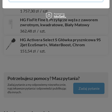
Szlachetna Szczotkowana
1 757,30 zł
/
szt.
HG FixFit Fine E Przyłącze węża z zaworem
zwrotnym, kwadratowe, Biały Matowy
362,48 zł
/
szt.
HG Activera Select S Główka prysznicowa 95
2jet EcoSmart+, WaterBoost, Chrom
151,54 zł
/
szt.
Potrzebujesz pomocy? Masz pytania?
Zadaj pytanie a my odpowiemy niezwłocznie,
Zadaj pytanie
najciekawsze pytania i odpowiedzi publikując
dla innych.