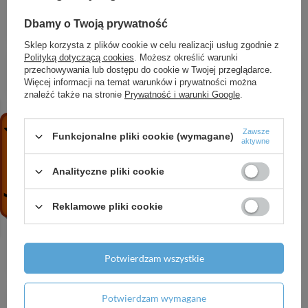
1000/480, szlifowana z otworem na baterię, bez
przelewu, SmartClean, Biały
Dbamy o Twoją prywatność
3 509,44 zł
/
szt.
Sklep korzysta z plików cookie w celu realizacji usług zgodnie z
Polityką dotyczącą cookies
. Możesz określić warunki
AX Citterio C 3-otworowa bateria umywalkowa
przechowywania lub dostępu do cookie w Twojej przeglądarce.
125 z kompletem odpływowym z cięgłem, Chrom
Więcej informacji na temat warunków i prywatności można
2 116,34 zł
/
szt.
znaleźć także na stronie
Prywatność i warunki Google
.
HG AddStoris S Koszyk narożny, Czarny Chrom
Szczotkowany
Zawsze
Funkcjonalne pliki cookie (wymagane)
aktywne
433,94 zł
/
szt.
HG Crometta S Komplet prysznicowy 240 1jet z
Analityczne pliki cookie
termostatem, Chrom
2 492,60 zł
/
szt.
Reklamowe pliki cookie
AX Drain Element zewnętrzny odpływu
liniowego 700, montaż przyścienny, Czarny
Chrom Szczotkowany
Potwierdzam wszystkie
3 471,55 zł
/
szt.
HG XtraStoris Individual Wnęka ścienna Czarny
Potwierdzam wymagane
Matowy z ozdobną ramką 300/150/100, Stal