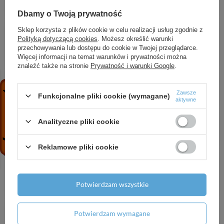
657,80 zł
/
szt.
Dbamy o Twoją prywatność
HG Xelu Q Umywalka wpuszczana w blat z półką
Sklep korzysta z plików cookie w celu realizacji usług zgodnie z
po prawej stronie 800/480, szlifowana z otworem
Polityką dotyczącą cookies
. Możesz określić warunki
na baterię, bez przelewu, SmartClean, Biały
przechowywania lub dostępu do cookie w Twojej przeglądarce.
Więcej informacji na temat warunków i prywatności można
3 372,54 zł
/
szt.
znaleźć także na stronie
Prywatność i warunki Google
.
HG AddStoris Q Kubek na szczoteczki do zębów,
Czarny Chrom Szczotkowany
Zawsze
Funkcjonalne pliki cookie (wymagane)
248,83 zł
/
szt.
aktywne
AX Zawór kątowy z osłoną, G 3/8, Czarny Chrom
Analityczne pliki cookie
Szczotkowany
506,27 zł
/
szt.
Reklamowe pliki cookie
HG Vernis Blend System prysznicowy 100 Vario
EcoSmart z drążkiem 65 cm Crometta, baterią
termostatyczną Ecostat S, Chrom
Potwierdzam wszystkie
971,21 zł
/
szt.
AX Universal Circular Wieszak na ręcznik typu
Potwierdzam wymagane
Ring, Złoty Optyczny Polerowany