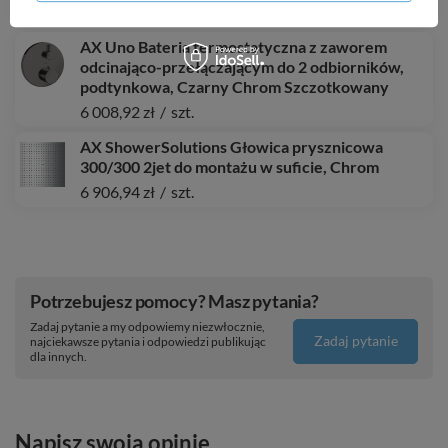
815,37 zł
/
szt.
AX Uno Bateria termostatyczna z zaworem
odcinająco-przełączającym do 2 odbiorników,
podtynkowa, Czarny Chrom Szczotkowany
6 008,92 zł
/
szt.
AX ShowerSolutions Głowica prysznicowa
300/300 2jet do montażu w suficie, Chrom
6 906,94 zł
/
szt.
Potrzebujesz pomocy? Masz pytania?
Zadaj pytanie a my odpowiemy niezwłocznie,
Zadaj pytanie
najciekawsze pytania i odpowiedzi publikując
dla innych.
Napisz swoją opinię