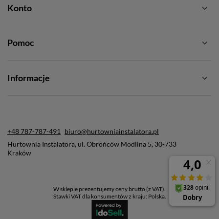
Konto
Pomoc
Informacje
+48 787-787-491
biuro@hurtowniainstalatora.pl
Hurtownia Instalatora
,
ul. Obrońców Modlina 5
,
30-733
Kraków
W sklepie prezentujemy ceny brutto (z VAT).
Stawki VAT dla konsumentów z kraju:
Polska
.