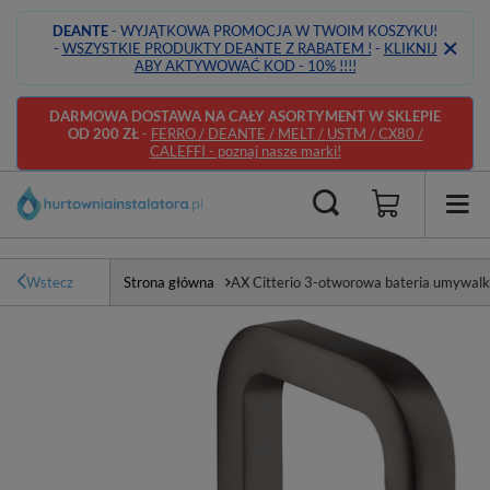
DEANTE
- WYJĄTKOWA PROMOCJA W TWOIM KOSZYKU!
-
WSZYSTKIE PRODUKTY DEANTE Z RABATEM !
-
KLIKNIJ
ABY AKTYWOWAĆ KOD - 10% !!!!
DARMOWA DOSTAWA NA CAŁY ASORTYMENT W SKLEPIE
OD 200 ZŁ
-
FERRO / DEANTE / MELT / USTM / CX80 /
CALEFFI - poznaj nasze marki!
Wstecz
Strona główna
AX Citterio 3-otworowa bateria umywal