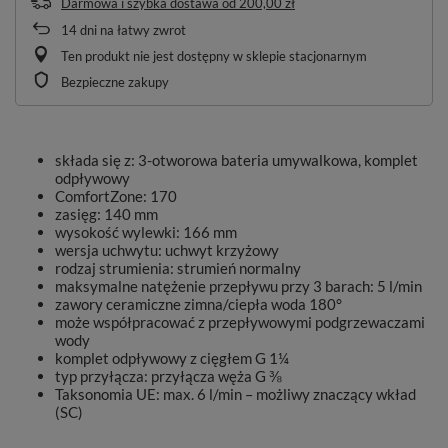
Darmowa i szybka dostawa
od
200,00 zł
14
dni na łatwy zwrot
Ten produkt nie jest dostępny w sklepie stacjonarnym
Bezpieczne zakupy
składa się z: 3-otworowa bateria umywalkowa, komplet
odpływowy
ComfortZone: 170
zasięg: 140 mm
wysokość wylewki: 166 mm
wersja uchwytu: uchwyt krzyżowy
rodzaj strumienia: strumień normalny
maksymalne natężenie przepływu przy 3 barach: 5 l/min
zawory ceramiczne zimna/ciepła woda 180°
może współpracować z przepływowymi podgrzewaczami
wody
komplet odpływowy z cięgłem G 1¼
typ przyłącza: przyłącza węża G ⅜
Taksonomia UE: max. 6 l/min – możliwy znaczący wkład
(SC)