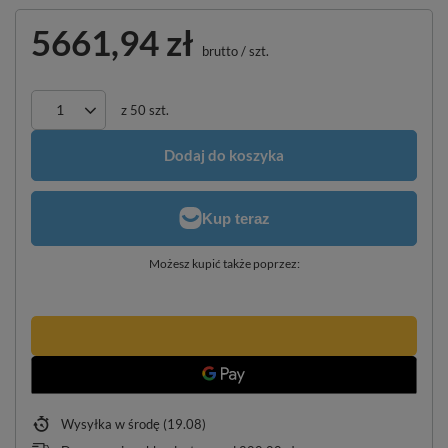
5661,94 zł
brutto
/
szt.
z
50
szt.
Dodaj do koszyka
Możesz kupić także poprzez:
Wysyłka
w środę (19.08)