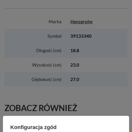
Marka
Hansgrohe
Symbol
39133340
Długość (cm)
18.8
Wysokość (cm)
23.0
Głębokość (cm)
27.0
ZOBACZ RÓWNIEŻ
HG Rainfinity Główka prysznicowa 130 3jet
Konfiguracja zgód
EcoSmart+, Biały Matowy