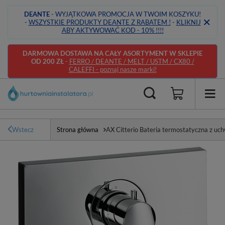
DEANTE
- WYJĄTKOWA PROMOCJA W TWOIM KOSZYKU!
-
WSZYSTKIE PRODUKTY DEANTE Z RABATEM !
-
KLIKNIJ
ABY AKTYWOWAĆ KOD - 10% !!!!
DARMOWA DOSTAWA NA CAŁY ASORTYMENT W SKLEPIE
OD 200 ZŁ
-
FERRO / DEANTE / MELT / USTM / CX80 /
CALEFFI - poznaj nasze marki!
Wstecz
Strona główna
AX Citterio Bateria termostatyczna z u