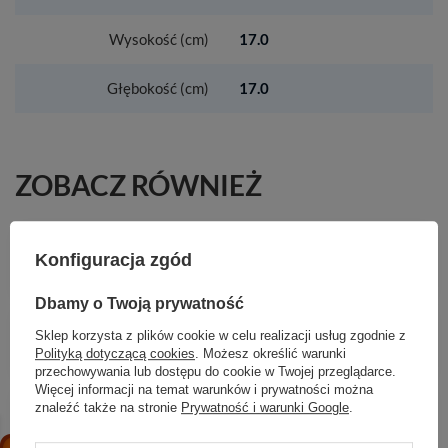
Wysokość (cm)
17.0
Głębokość (cm)
17.0
ZOBACZ RÓWNIEŻ
HG Element przedłużający 5 mm, Brąz
Konfiguracja zgód
Szczotkowany
532,10 zł
/
szt.
Dbamy o Twoją prywatność
HG AddStoris S Półka na ręczniki z wieszakiem,
Sklep korzysta z plików cookie w celu realizacji usług zgodnie z
Biały Matowy
Polityką dotyczącą cookies
. Możesz określić warunki
1 042,67 zł
/
szt.
przechowywania lub dostępu do cookie w Twojej przeglądarce.
Więcej informacji na temat warunków i prywatności można
AX Starck Jednouchwytowa bateria bidetowa z
znaleźć także na stronie
Prywatność i warunki Google
.
kompletem odpływowym z cięgłem, Czarny
Chrom Szczotkowany