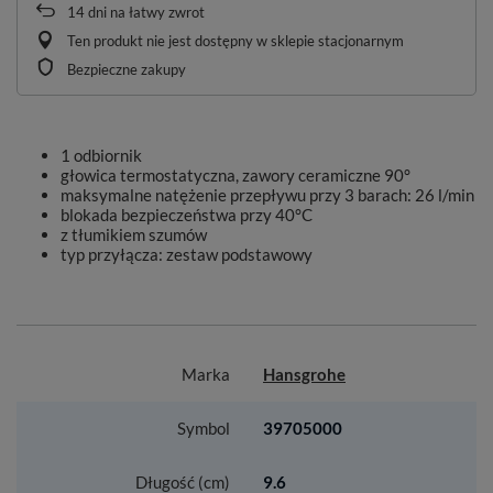
14
dni na łatwy zwrot
Ten produkt nie jest dostępny w sklepie stacjonarnym
Bezpieczne zakupy
1 odbiornik
głowica termostatyczna, zawory ceramiczne 90°
maksymalne natężenie przepływu przy 3 barach: 26 l/min
blokada bezpieczeństwa przy 40°C
z tłumikiem szumów
typ przyłącza: zestaw podstawowy
Marka
Hansgrohe
Symbol
39705000
Długość (cm)
9.6