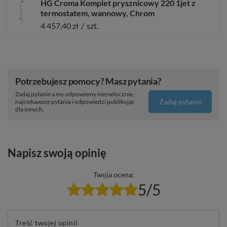
HG Croma Komplet prysznicowy 220 1jet z
termostatem, wannowy, Chrom
4 457,40 zł
/
szt.
Potrzebujesz pomocy? Masz pytania?
Zadaj pytanie a my odpowiemy niezwłocznie,
Zadaj pytanie
najciekawsze pytania i odpowiedzi publikując
dla innych.
Napisz swoją opinię
Twoja ocena:
5/5
Treść twojej opinii