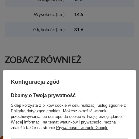
Wysokość (cm)
14.5
Głębokość (cm)
31.6
ZOBACZ RÓWNIEŻ
HG Unica Drążek prysznicowy Comfort 110 cm,
Konfiguracja zgód
prawy, Biały/Chrom
1 502,45 zł
/
szt.
Dbamy o Twoją prywatność
AX One 3-otworowa bateria wannowa z
Sklep korzysta z plików cookie w celu realizacji usług zgodnie z
uchwytami krzyżowymi i punktowym zestawem
Polityką dotyczącą cookies
. Możesz określić warunki
prysznicowym, ścienna, podtynkowa, Mosiądz
przechowywania lub dostępu do cookie w Twojej przeglądarce.
Szczotkowany
Więcej informacji na temat warunków i prywatności można
znaleźć także na stronie
Prywatność i warunki Google
.
5 830,69 zł
/
szt.