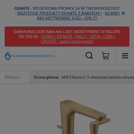
DEANTE
- WYJĄTKOWA PROMOCJA W TWOIM KOSZYKU!
-
WSZYSTKIE PRODUKTY DEANTE Z RABATEM !
-
KLIKNIJ
ABY AKTYWOWAĆ KOD - 10% !!!!
DARMOWA DOSTAWA NA CAŁY ASORTYMENT W SKLEPIE
OD 200 ZŁ
-
FERRO / DEANTE / MELT / USTM / CX80 /
CALEFFI - poznaj nasze marki!
Wstecz
Strona główna
AX Citterio C 3-otworowa bateria umyw