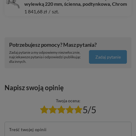
wylewką 220 mm, ścienna, podtynkowa, Chrom
1 841,68 zł
/
szt.
Potrzebujesz pomocy? Masz pytania?
Zadaj pytanie a my odpowiemy niezwłocznie,
Zadaj pytanie
najciekawsze pytania i odpowiedzi publikując
dla innych.
Napisz swoją opinię
Twoja ocena:
5/5
Treść twojej opinii