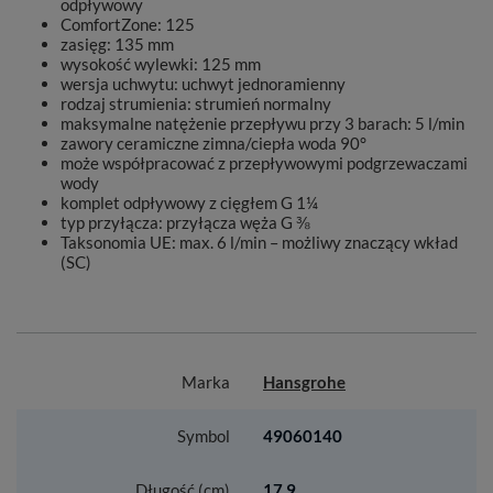
odpływowy
ComfortZone: 125
zasięg: 135 mm
wysokość wylewki: 125 mm
wersja uchwytu: uchwyt jednoramienny
rodzaj strumienia: strumień normalny
maksymalne natężenie przepływu przy 3 barach: 5 l/min
zawory ceramiczne zimna/ciepła woda 90°
może współpracować z przepływowymi podgrzewaczami
wody
komplet odpływowy z cięgłem G 1¼
typ przyłącza: przyłącza węża G ⅜
Taksonomia UE: max. 6 l/min – możliwy znaczący wkład
(SC)
Marka
Hansgrohe
Symbol
49060140
Długość (cm)
17.9