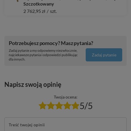
Szczotkowany
2 762,95 zł
/
szt.
Potrzebujesz pomocy? Masz pytania?
Zadaj pytanie a my odpowiemy niezwłocznie,
Zadaj pytanie
najciekawsze pytania i odpowiedzi publikując
dla innych.
Napisz swoją opinię
Twoja ocena:
5/5
Treść twojej opinii