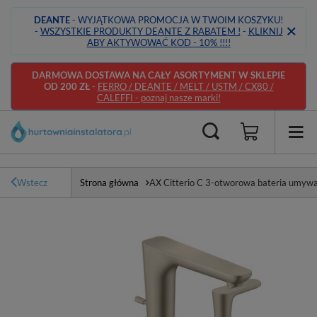
DEANTE
- WYJĄTKOWA PROMOCJA W TWOIM KOSZYKU!
-
WSZYSTKIE PRODUKTY DEANTE Z RABATEM !
-
KLIKNIJ
ABY AKTYWOWAĆ KOD - 10% !!!!
DARMOWA DOSTAWA NA CAŁY ASORTYMENT W SKLEPIE
OD 200 ZŁ
-
FERRO / DEANTE / MELT / USTM / CX80 /
CALEFFI - poznaj nasze marki!
Wstecz
Strona główna
AX Citterio C 3-otworowa bateria umyw