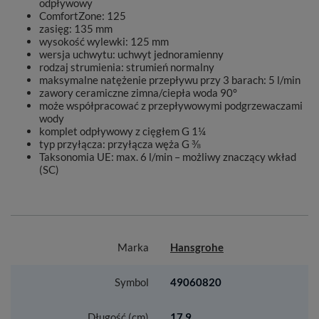
odpływowy
ComfortZone: 125
zasięg: 135 mm
wysokość wylewki: 125 mm
wersja uchwytu: uchwyt jednoramienny
rodzaj strumienia: strumień normalny
maksymalne natężenie przepływu przy 3 barach: 5 l/min
zawory ceramiczne zimna/ciepła woda 90°
może współpracować z przepływowymi podgrzewaczami
wody
komplet odpływowy z cięgłem G 1¼
typ przyłącza: przyłącza węża G ⅜
Taksonomia UE: max. 6 l/min – możliwy znaczący wkład
(SC)
Marka
Hansgrohe
Symbol
49060820
Długość (cm)
17.9