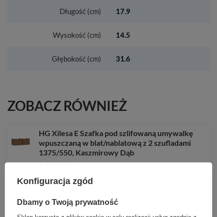
Długość (cm)
17.9
Wysokość (cm)
14.5
Głębokość (cm)
31.6
ZOBACZ RÓWNIEŻ
HG Xilesa E Szafka pod szlifowaną umywalkę
wpuszczaną w blat/nablatową z 2 szufladami
1375/550, Kaszmirowy Dąb
3 442,28 zł
/
szt.
Konfiguracja zgód
HG Raindance Alive S Komplet prysznicowy 300
1jet EcoSmart z termostatem ShowerSelect
Comfort, Brąz Szczotkowany
Dbamy o Twoją prywatność
9 717,25 zł
/
szt.