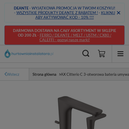
DEANTE
- WYJĄTKOWA PROMOCJA W TWOIM KOSZYKU!
-
WSZYSTKIE PRODUKTY DEANTE Z RABATEM !
-
KLIKNIJ
ABY AKTYWOWAĆ KOD - 10% !!!!
DARMOWA DOSTAWA NA CAŁY ASORTYMENT W SKLEPIE
OD 200 ZŁ
-
FERRO / DEANTE / MELT / USTM / CX80 /
CALEFFI - poznaj nasze marki!
Wstecz
Strona główna
AX Citterio C 3-otworowa bateria umyw