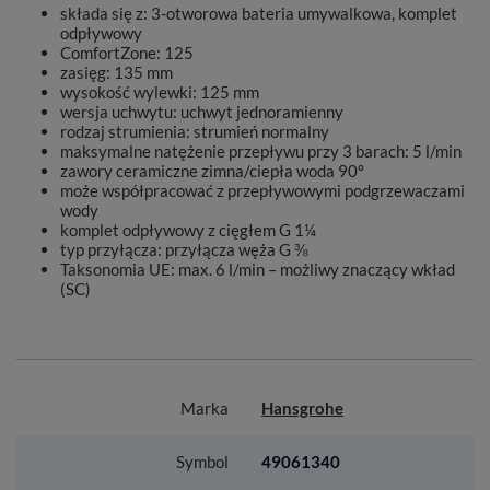
składa się z: 3-otworowa bateria umywalkowa, komplet
odpływowy
ComfortZone: 125
zasięg: 135 mm
wysokość wylewki: 125 mm
wersja uchwytu: uchwyt jednoramienny
rodzaj strumienia: strumień normalny
maksymalne natężenie przepływu przy 3 barach: 5 l/min
zawory ceramiczne zimna/ciepła woda 90°
może współpracować z przepływowymi podgrzewaczami
wody
komplet odpływowy z cięgłem G 1¼
typ przyłącza: przyłącza węża G ⅜
Taksonomia UE: max. 6 l/min – możliwy znaczący wkład
(SC)
Marka
Hansgrohe
Symbol
49061340