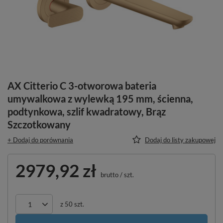
AX Citterio C 3-otworowa bateria
umywalkowa z wylewką 195 mm, ścienna,
podtynkowa, szlif kwadratowy, Brąz
Szczotkowany
+ Dodaj do porównania
Dodaj do listy zakupowej
2979,92 zł
brutto
/
szt.
z
50
szt.