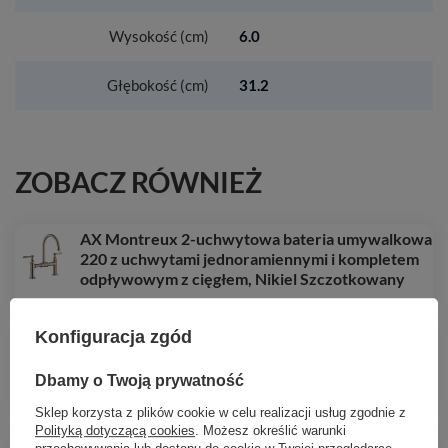
Wysokość (cm)
6.0
Głębokość (cm)
31.2
ZOBACZ RÓWNIEŻ
AX Montreux 2-uchwytowa bateria umywalkowa
220 z uchwytami jednoramiennymi i kompletem
odpływowym z cięgłem, Nikiel Szczotkowany
7 711,12 zł
/
szt.
Konfiguracja zgód
HG Tecturis S Jednouchwytowa bateria
umywalkowa 110 Fine CoolStart z kompletem
odpływowym Push-Open, Czarny Matowy
Dbamy o Twoją prywatność
1 328,52 zł
/
szt.
Sklep korzysta z plików cookie w celu realizacji usług zgodnie z
Polityką dotyczącą cookies
. Możesz określić warunki
AX Citterio E Jednouchwytowa bateria