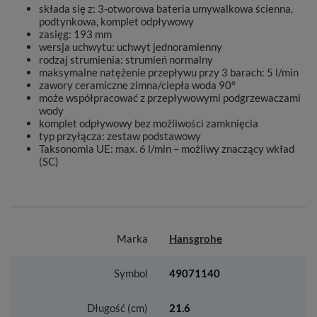
składa się z: 3-otworowa bateria umywalkowa ścienna,
podtynkowa, komplet odpływowy
zasięg: 193 mm
wersja uchwytu: uchwyt jednoramienny
rodzaj strumienia: strumień normalny
maksymalne natężenie przepływu przy 3 barach: 5 l/min
zawory ceramiczne zimna/ciepła woda 90°
może współpracować z przepływowymi podgrzewaczami
wody
komplet odpływowy bez możliwości zamknięcia
typ przyłącza: zestaw podstawowy
Taksonomia UE: max. 6 l/min – możliwy znaczący wkład
(SC)
Marka
Hansgrohe
Symbol
49071140
Długość (cm)
21.6