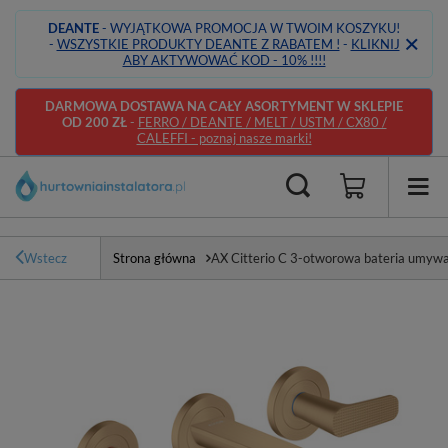
DEANTE
- WYJĄTKOWA PROMOCJA W TWOIM KOSZYKU!
-
WSZYSTKIE PRODUKTY DEANTE Z RABATEM !
-
KLIKNIJ
ABY AKTYWOWAĆ KOD - 10% !!!!
DARMOWA DOSTAWA NA CAŁY ASORTYMENT W SKLEPIE
OD 200 ZŁ
-
FERRO / DEANTE / MELT / USTM / CX80 /
CALEFFI - poznaj nasze marki!
Wstecz
Strona główna
AX Citterio C 3-otworowa bateria umywa