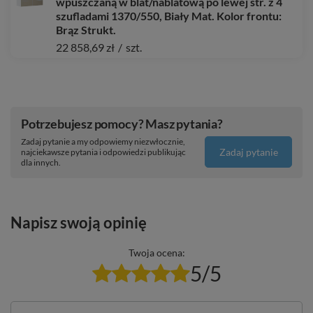
wpuszczaną w blat/nablatową po lewej str. z 4
szufladami 1370/550, Biały Mat. Kolor frontu:
Brąz Strukt.
22 858,69 zł
/
szt.
Potrzebujesz pomocy? Masz pytania?
Zadaj pytanie a my odpowiemy niezwłocznie,
Zadaj pytanie
najciekawsze pytania i odpowiedzi publikując
dla innych.
Napisz swoją opinię
Twoja ocena:
5/5