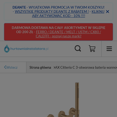
DEANTE
- WYJĄTKOWA PROMOCJA W TWOIM KOSZYKU!
-
WSZYSTKIE PRODUKTY DEANTE Z RABATEM !
-
KLIKNIJ
ABY AKTYWOWAĆ KOD - 10% !!!!
DARMOWA DOSTAWA NA CAŁY ASORTYMENT W SKLEPIE
OD 200 ZŁ
-
FERRO / DEANTE / MELT / USTM / CX80 /
CALEFFI - poznaj nasze marki!
Wstecz
Strona główna
AX Citterio C 3-otworowa bateria wann