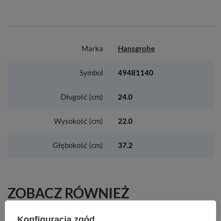
Marka
Hansgrohe
Symbol
49481140
Długość (cm)
24.0
Wysokość (cm)
22.0
Głębokość (cm)
37.2
ZOBACZ RÓWNIEŻ
Konfiguracja zgód
HG S71 S719-U450 Zlewozmywak podblatowy