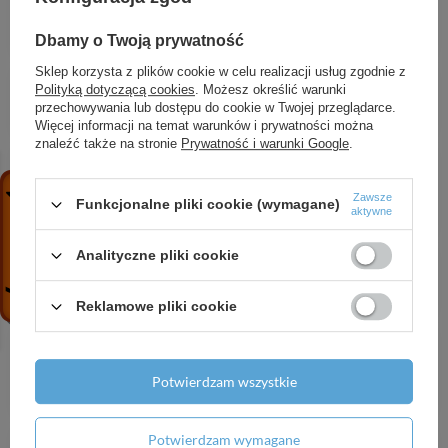
450, Stal Szlachetna
Dbamy o Twoją prywatność
2 253,24 zł
/
szt.
Sklep korzysta z plików cookie w celu realizacji usług zgodnie z
AX Universal Rectangular Kubek na szczoteczki
Polityką dotyczącą cookies
. Możesz określić warunki
do zębów, Czarny Chrom Szczotkowany
przechowywania lub dostępu do cookie w Twojej przeglądarce.
1 631,60 zł
/
szt.
Więcej informacji na temat warunków i prywatności można
znaleźć także na stronie
Prywatność i warunki Google
.
HG Tecturis E Jednouchwytowa bateria
umywalkowa 110 Fine CoolStart EcoSmart+ z
kompletem odpływowym z cięgłem, Chrom
Zawsze
Funkcjonalne pliki cookie (wymagane)
aktywne
957,43 zł
/
szt.
Analityczne pliki cookie
AX Citterio C Głowica prysznicowa 120/120 1jet
z ramieniem prysznicowym, Chrom
1 295,81 zł
/
szt.
Reklamowe pliki cookie
HG Xevolos E Szafka boczna Sideboard z 1
szufladą i blatem 1180/550, Biały Matowy, Kolor
frontu: Ciemny Szary materiał tekstylny
Potwierdzam wszystkie
10 622,16 zł
/
szt.
HG Xuniva U Umywalka podblatowa 450/350 bez
Potwierdzam wymagane