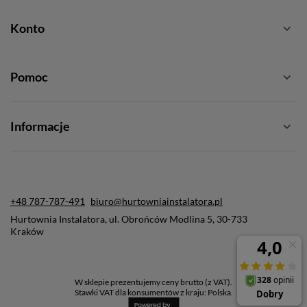
Konto
Pomoc
Informacje
+48 787-787-491
biuro@hurtowniainstalatora.pl
Hurtownia Instalatora
,
ul. Obrońców Modlina 5
,
30-733
Kraków
W sklepie prezentujemy ceny brutto (z VAT).
Stawki VAT dla konsumentów z kraju:
Polska
.