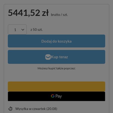
5441,52 zł
brutto
/
szt.
z
50
szt.
Dodaj do koszyka
Możesz kupić także poprzez:
Wysyłka
w czwartek (20.08)