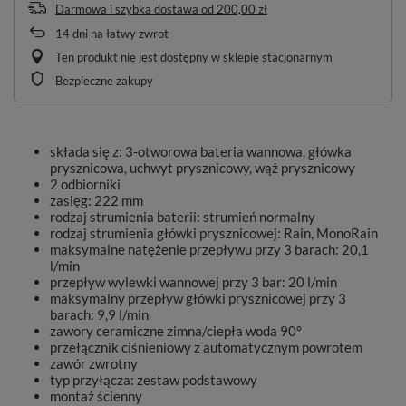
Darmowa i szybka dostawa
od
200,00 zł
14
dni na łatwy zwrot
Ten produkt nie jest dostępny w sklepie stacjonarnym
Bezpieczne zakupy
składa się z: 3-otworowa bateria wannowa, główka
prysznicowa, uchwyt prysznicowy, wąż prysznicowy
2 odbiorniki
zasięg: 222 mm
rodzaj strumienia baterii: strumień normalny
rodzaj strumienia główki prysznicowej: Rain, MonoRain
maksymalne natężenie przepływu przy 3 barach: 20,1
l/min
przepływ wylewki wannowej przy 3 bar: 20 l/min
maksymalny przepływ główki prysznicowej przy 3
barach: 9,9 l/min
zawory ceramiczne zimna/ciepła woda 90°
przełącznik ciśnieniowy z automatycznym powrotem
zawór zwrotny
typ przyłącza: zestaw podstawowy
montaż ścienny