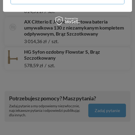
otworu na baterię, z przelewem, Biały
814,51 zł
/
szt.
AX Citterio E Jednouchwytowa bateria
umywalkowa 130 z niezamykanym kompletem
odpływowym, Brąz Szczotkowany
3 014,36 zł
/
szt.
HG Syfon ozdobny Flowstar S, Brąz
Szczotkowany
578,59 zł
/
szt.
Potrzebujesz pomocy? Masz pytania?
Zadaj pytanie a my odpowiemy niezwłocznie,
Zadaj pytanie
najciekawsze pytania i odpowiedzi publikując
dla innych.