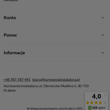
Konto
Pomoc
Informacje
+48 787-787-491
biuro@hurtowniainstalatora.pl
Hurtownia Instalatora
,
ul. Obrońców Modlina 5
,
30-733
Kraków
W sklepie prezentujemy ceny brutto (z VAT).