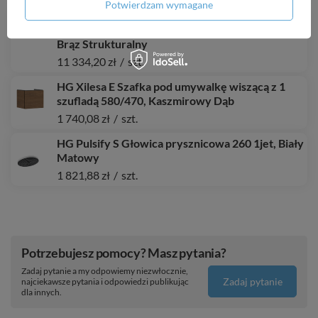
Potwierdzam wymagane
HG Xevolos E Szafka pod umywalkę wiszącą z 2
szufladami 580/475, Biały Matowy, Kolor frontu:
Brąz Strukturalny
11 334,20 zł
/
szt.
HG Xilesa E Szafka pod umywalkę wiszącą z 1
szufladą 580/470, Kaszmirowy Dąb
1 740,08 zł
/
szt.
HG Pulsify S Głowica prysznicowa 260 1jet, Biały
Matowy
1 821,88 zł
/
szt.
Potrzebujesz pomocy? Masz pytania?
Zadaj pytanie a my odpowiemy niezwłocznie,
Zadaj pytanie
najciekawsze pytania i odpowiedzi publikując
dla innych.