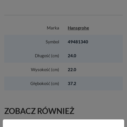
Marka
Hansgrohe
Symbol
49481340
Długość (cm)
24.0
Wysokość (cm)
22.0
Głębokość (cm)
37.2
ZOBACZ RÓWNIEŻ
HG Metropol Jednouchwytowa bateria