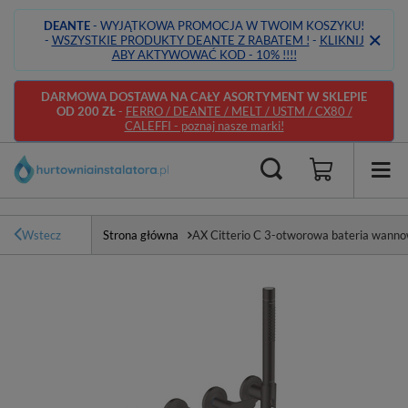
DEANTE
- WYJĄTKOWA PROMOCJA W TWOIM KOSZYKU!
-
WSZYSTKIE PRODUKTY DEANTE Z RABATEM !
-
KLIKNIJ
ABY AKTYWOWAĆ KOD - 10% !!!!
DARMOWA DOSTAWA NA CAŁY ASORTYMENT W SKLEPIE
OD 200 ZŁ
-
FERRO / DEANTE / MELT / USTM / CX80 /
CALEFFI - poznaj nasze marki!
Wstecz
Strona główna
AX Citterio C 3-otworowa bateria wann