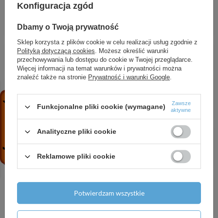
Konfiguracja zgód
umywalkowa 100 do małych umywalek z kpl.
odpływ. Push-Open, Złoty Optyczny Polerowany
Dbamy o Twoją prywatność
1 963,94 zł
/
szt.
Sklep korzysta z plików cookie w celu realizacji usług zgodnie z
AX Montreux Uchwyt, Nikiel Szczotkowany
Polityką dotyczącą cookies
. Możesz określić warunki
1 591,99 zł
/
szt.
przechowywania lub dostępu do cookie w Twojej przeglądarce.
Więcej informacji na temat warunków i prywatności można
znaleźć także na stronie
Prywatność i warunki Google
.
HG Xelu Q Szafka boczna wysoka 400/350, drzwi
lewe, Szary Diament Matowy, Kolor uchwytów:
Biały Matowy
Zawsze
Funkcjonalne pliki cookie (wymagane)
aktywne
4 272,28 zł
/
szt.
HG Xanuia Q Umywalka wisząca Compact
Analityczne pliki cookie
650/390 bez otworu na baterię, z przelewem,
Biały
Reklamowe pliki cookie
672,44 zł
/
szt.
HG Xanuia Q Umywalka wisząca Compact
550/370 z otworem na baterię, z przelewem,
Potwierdzam wszystkie
SmartClean, Biały
1 006,51 zł
/
szt.