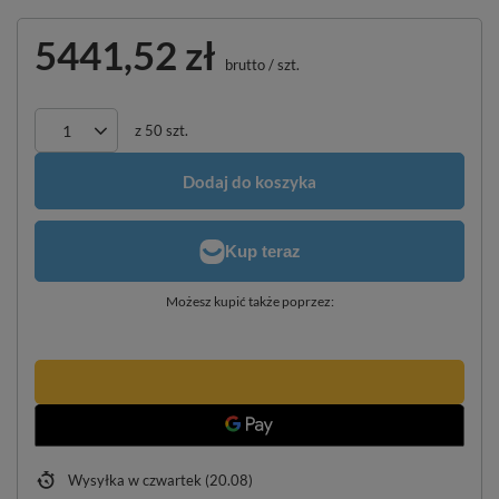
5441,52 zł
brutto
/
szt.
z
50
szt.
Dodaj do koszyka
Możesz kupić także poprzez:
Wysyłka
w czwartek (20.08)