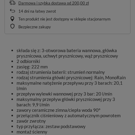
Darmowa i szybka dostawa
od
200,00 zł
14
dni na łatwy zwrot
Ten produkt nie jest dostępny w sklepie stacjonarnym
Bezpieczne zakupy
składa się z: 3-otworowa bateria wannowa, główka
prysznicowa, uchwyt prysznicowy, wąż prysznicowy
2 odbiorniki
zasięg: 222 mm
rodzaj strumienia baterii: strumień normalny
rodzaj strumienia główki prysznicowej: Rain, MonoRain
maksymalne natężenie przepływu przy 3 barach: 20,1
l/min
przepływ wylewki wannowej przy 3 bar: 20 l/min
maksymalny przepływ główki prysznicowej przy 3
barach: 9,9 l/min
zawory ceramiczne zimna/ciepła woda 90°
przełącznik ciśnieniowy z automatycznym powrotem
zawór zwrotny
typ przyłącza: zestaw podstawowy
montaż ścienny