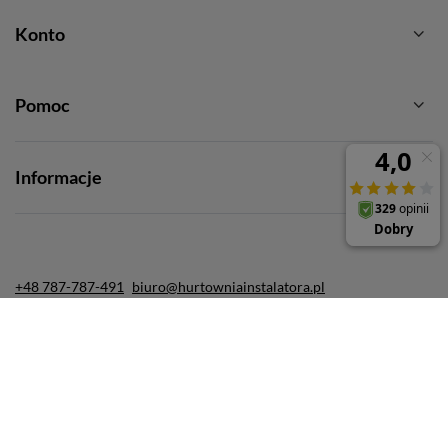
Konto
Pomoc
Informacje
+48 787-787-491
biuro@hurtowniainstalatora.pl
Hurtownia Instalatora
,
ul. Obrońców Modlina 5
,
30-733
Kraków
W sklepie prezentujemy ceny brutto (z VAT).
Stawki VAT dla konsumentów z kraju:
Polska
.