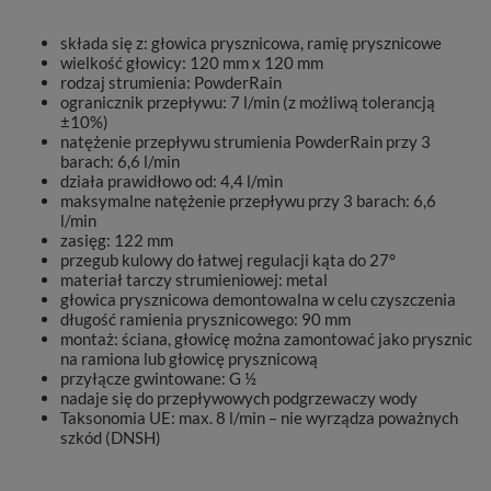
składa się z: głowica prysznicowa, ramię prysznicowe
wielkość głowicy: 120 mm x 120 mm
rodzaj strumienia: PowderRain
ogranicznik przepływu: 7 l/min (z możliwą tolerancją
±10%)
natężenie przepływu strumienia PowderRain przy 3
barach: 6,6 l/min
działa prawidłowo od: 4,4 l/min
maksymalne natężenie przepływu przy 3 barach: 6,6
l/min
zasięg: 122 mm
przegub kulowy do łatwej regulacji kąta do 27°
materiał tarczy strumieniowej: metal
głowica prysznicowa demontowalna w celu czyszczenia
długość ramienia prysznicowego: 90 mm
montaż: ściana, głowicę można zamontować jako prysznic
na ramiona lub głowicę prysznicową
przyłącze gwintowane: G ½
nadaje się do przepływowych podgrzewaczy wody
Taksonomia UE: max. 8 l/min – nie wyrządza poważnych
szkód (DNSH)