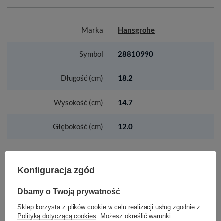
Marka
Hansgrohe
Symbol
28810990
Długość (cm)
18.2
Wysokość (cm)
14.7
Głębokość (cm)
12.0
Konfiguracja zgód
ZOBACZ RÓWNIEŻ
Dbamy o Twoją prywatność
AX Citterio C 3-otworowa bateria wannowa,
Sklep korzysta z plików cookie w celu realizacji usług zgodnie z
ścienna, podtynkowa, szlif kwadratowy, Czarny
Polityką dotyczącą cookies
. Możesz określić warunki