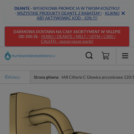
DEANTE
- WYJĄTKOWA PROMOCJA W TWOIM KOSZYKU!
-
WSZYSTKIE PRODUKTY DEANTE Z RABATEM !
-
KLIKNIJ
ABY AKTYWOWAĆ KOD - 10% !!!!
DARMOWA DOSTAWA NA CAŁY ASORTYMENT W SKLEPIE
OD 200 ZŁ
-
FERRO / DEANTE / MELT / USTM / CX80 /
CALEFFI - poznaj nasze marki!
Wstecz
Strona główna
AX Citterio C Głowica prysznicowa 120/