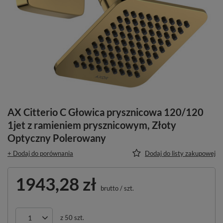
AX Citterio C Głowica prysznicowa 120/120
1jet z ramieniem prysznicowym, Złoty
Optyczny Polerowany
+ Dodaj do porównania
Dodaj do listy zakupowej
1943,28 zł
brutto
/
szt.
z
50
szt.