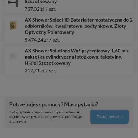
Szczotkowany
737,02 zł
/
szt.
AX ShowerSelect ID Bateria termostatyczna do 2
odbiorników, kwadratowa, podtynkowa, Złoty
Optyczny Polerowany
5 474,24 zł
/
szt.
AX ShowerSolutions Wąż prysznicowy 1,60 m z
nakrętką cylindryczną i stożkową, tekstylny,
Nikiel Szczotkowany
317,71 zł
/
szt.
Potrzebujesz pomocy? Masz pytania?
Zadaj pytanie a my odpowiemy niezwłocznie,
Zadaj pytanie
najciekawsze pytania i odpowiedzi publikując
dla innych.