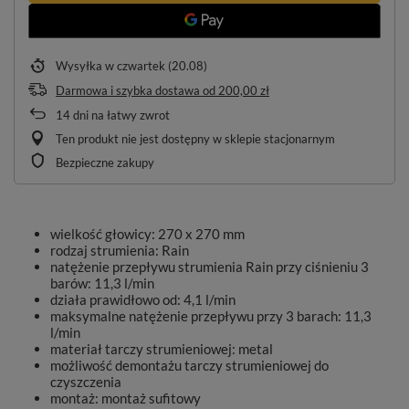
Wysyłka
w czwartek (20.08)
Darmowa i szybka dostawa
od
200,00 zł
14
dni na łatwy zwrot
Ten produkt nie jest dostępny w sklepie stacjonarnym
Bezpieczne zakupy
wielkość głowicy: 270 x 270 mm
rodzaj strumienia: Rain
natężenie przepływu strumienia Rain przy ciśnieniu 3
barów: 11,3 l/min
działa prawidłowo od: 4,1 l/min
maksymalne natężenie przepływu przy 3 barach: 11,3
l/min
materiał tarczy strumieniowej: metal
możliwość demontażu tarczy strumieniowej do
czyszczenia
montaż: montaż sufitowy