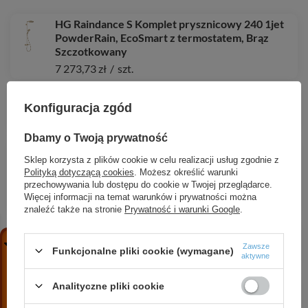
HG Raindance S Komplet prysznicowy 240 1jet
PowderRain, EcoSmart z termostatem, Brąz
Szczotkowany
7 273,73 zł
/
szt.
HG Vernis Shape Przyłącze sufitowe 10 cm,
Chrom
Konfiguracja zgód
224,72 zł
/
szt.
Dbamy o Twoją prywatność
AX Starck Jednouchwytowa bateria
Sklep korzysta z plików cookie w celu realizacji usług zgodnie z
umywalkowa 80 do małych umywalek z
Polityką dotyczącą cookies
. Możesz określić warunki
kompletem odpływowym z cięgłem, Czarny
przechowywania lub dostępu do cookie w Twojej przeglądarce.
Chrom Szczotkowany
Więcej informacji na temat warunków i prywatności można
2 056,07 zł
/
szt.
znaleźć także na stronie
Prywatność i warunki Google
.
AX ShowerSolutions Moduł prysznicowy
120/120, kwadratowy, podtynkowy, Chrom
Zawsze
Funkcjonalne pliki cookie (wymagane)
aktywne
2 251,52 zł
/
szt.
HG Raindance Alive S Komplet prysznicowy 300
Analityczne pliki cookie
1jet EcoSmart z termostatem ShowerSelect