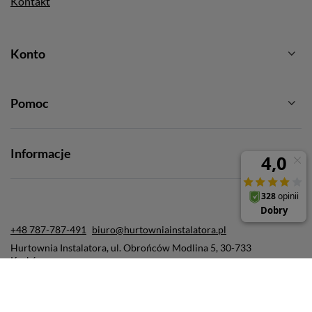
Kontakt
Konto
Pomoc
Informacje
+48 787-787-491
biuro@hurtowniainstalatora.pl
Hurtownia Instalatora
,
ul. Obrońców Modlina 5
,
30-733
Kraków
W sklepie prezentujemy ceny brutto (z VAT).