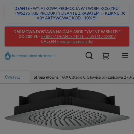
DEANTE
- WYJĄTKOWA PROMOCJA W TWOIM KOSZYKU!
-
WSZYSTKIE PRODUKTY DEANTE Z RABATEM !
-
KLIKNIJ
ABY AKTYWOWAĆ KOD - 10% !!!!
DARMOWA DOSTAWA NA CAŁY ASORTYMENT W SKLEPIE
OD 200 ZŁ
-
FERRO / DEANTE / MELT / USTM / CX80 /
CALEFFI - poznaj nasze marki!
Wstecz
Strona główna
AX Citterio C Głowica prysznicowa 270/2