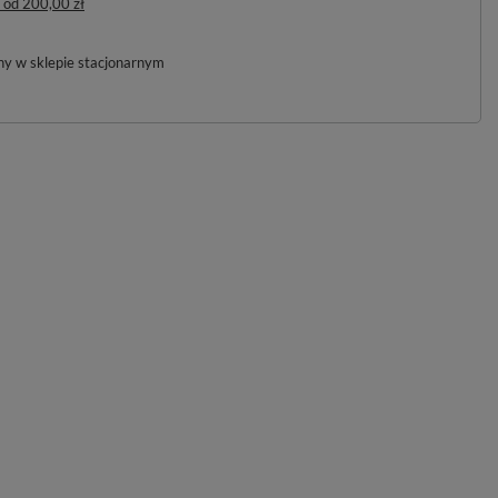
od
200,00 zł
pny w sklepie stacjonarnym