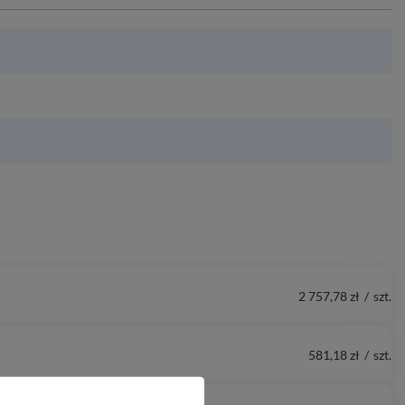
2 757,78 zł
/
szt.
581,18 zł
/
szt.