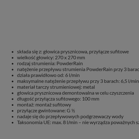
składa się z: głowica prysznicowa, przyłącze sufitowe
wielkość głowicy: 270 x 270 mm
rodzaj strumienia: PowderRain
natężenie przepływu strumienia PowderRain przy 3 barach
działa prawidłowo od: 6 l/min
maksymalne natężenie przepływu przy 3 barach: 6,5 l/min
materiał tarczy strumieniowej: metal
głowica prysznicowa demontowalna w celu czyszczenia
długość przyłącza sufitowego: 100 mm
montaż: montaż sufitowy
przyłącze gwintowane: G ½
nadaje się do przepływowych podgrzewaczy wody
Taksonomia UE: max. 8 l/min – nie wyrządza poważnych 