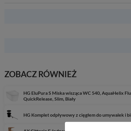
ZOBACZ RÓWNIEŻ
HG EluPura S Miska wisząca WC 540, AquaHelix Flu
QuickRelease, Slim, Biały
HG Komplet odpływowy z cięgłem do umywalek i b
AX Citterio E Jednouchwytowa bateria umywalko