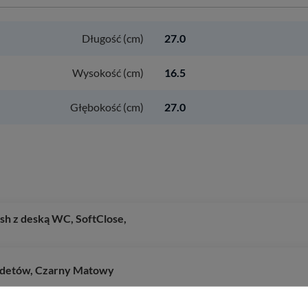
Długość (cm)
27.0
Wysokość (cm)
16.5
Głębokość (cm)
27.0
sh z deską WC, SoftClose,
idetów, Czarny Matowy
wa 130 z kompletem odpływowym z