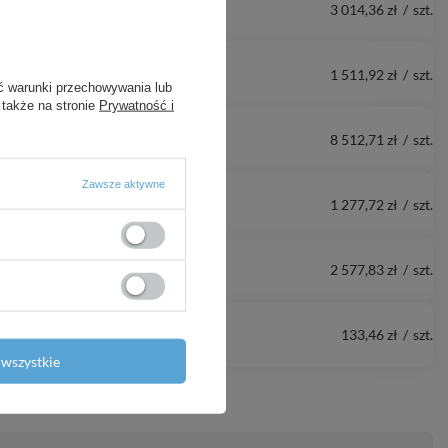
3 014,36 zł
/
szt.
1 511,92 zł
/
szt.
ć warunki przechowywania lub
 także na stronie
Prywatność i
8 512,71 zł
/
szt.
Zawsze aktywne
1 277,72 zł
/
szt.
2 577,83 zł
/
szt.
133,46 zł
/
szt.
wszystkie