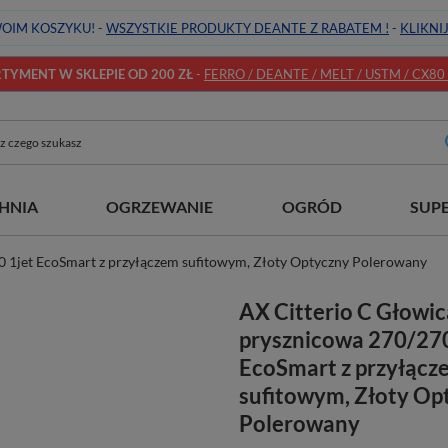
OIM KOSZYKU! -
WSZYSTKIE PRODUKTY DEANTE Z RABATEM !
-
KLIKNI
YMENT W SKLEPIE OD 200 ZŁ
-
FERRO / DEANTE / MELT / USTM / CX80 / 
HNIA
OGRZEWANIE
OGRÓD
SUP
0 1jet EcoSmart z przyłączem sufitowym, Złoty Optyczny Polerowany
AX Citterio C Głowic
prysznicowa 270/270
EcoSmart z przyłącz
sufitowym, Złoty Op
Polerowany