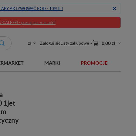
J ABY AKTYWOWAĆ KOD - 10% !!!!
CALEFFI - poznaj nasze marki!
zł
Zaloguj się
Listy zakupowe
0,00 zł
ERMARKET
MARKI
PROMOCJE
a
 1jet
em
tyczny