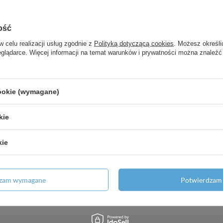
ość
a, podtynkowa, Biały Matowy
w celu realizacji usług zgodnie z
Polityką dotyczącą cookies
. Możesz określi
eglądarce. Więcej informacji na temat warunków i prywatności można znaleźć
yłączem ściennym, Czarny Chrom
cookie (wymagane)
o/Quattro 120/120, podtynkowy,
kie
uchwytem z lewej strony, Brąz
kie
, Chrom
dzam wymagane
Potwierdzam 